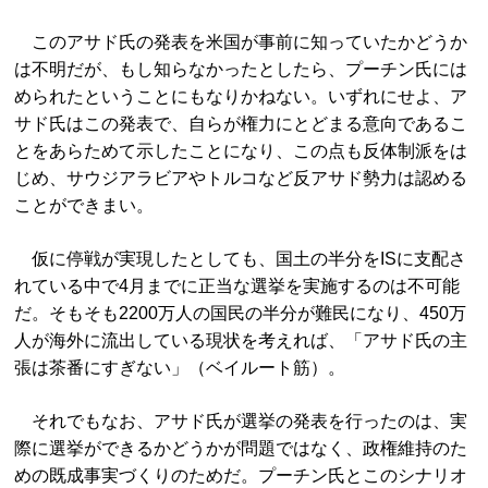
このアサド氏の発表を米国が事前に知っていたかどうか
は不明だが、もし知らなかったとしたら、プーチン氏には
められたということにもなりかねない。いずれにせよ、ア
サド氏はこの発表で、自らが権力にとどまる意向であるこ
とをあらためて示したことになり、この点も反体制派をは
じめ、サウジアラビアやトルコなど反アサド勢力は認める
ことができまい。
仮に停戦が実現したとしても、国土の半分をISに支配さ
れている中で4月までに正当な選挙を実施するのは不可能
だ。そもそも2200万人の国民の半分が難民になり、450万
人が海外に流出している現状を考えれば、「アサド氏の主
張は茶番にすぎない」（ベイルート筋）。
それでもなお、アサド氏が選挙の発表を行ったのは、実
際に選挙ができるかどうかが問題ではなく、政権維持のた
めの既成事実づくりのためだ。プーチン氏とこのシナリオ