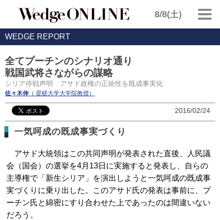
8/8(土)
WEDGE REPORT
全てプーチンのシナリオ通り
戦国武将さながらの謀略
シリア停戦声明 アサド政権の正統性を既成事実化
佐々木伸
（ 星槎大学大学院教授）
2016/02/24
一気呵成の既成事実づくり
アサド大統領はこの共同声明が発表された直後、人民議
会（国会）の選挙を4月13日に実施すると発表し、自らの
主導権で「新生シリア」を演出しようと一気呵成の既成事
実づくりに乗り出した。このアサド氏の発表は事前に、プ
ーチン氏と綿密にすり合わせた上であったのは間違いない
だろう。