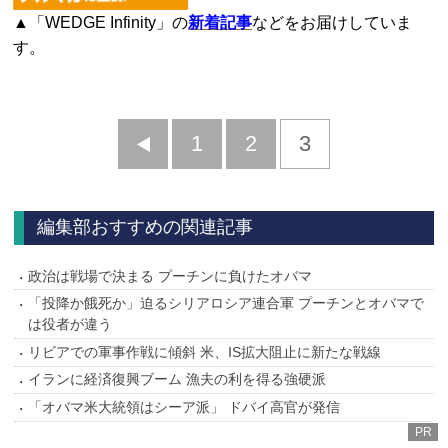
▲「WEDGE Infinity」の
新着記事
などをお届けしていま
す。
前
1
2
3
へ
編集部おすすめの関連記事
政治は戦場で決まる プーチンに負けたオバマ
「投降か餓死か」迫るシリアロシア連合軍 プーチンとオバマで
は役者が違う
リビアでの軍事作戦に傾斜 米、IS拡大阻止に新たな戦線
イランに経済復興ブーム 漁夫の利を得る強硬派
「オバマ米大統領はシーア派」 ドバイ高官が発信
PR