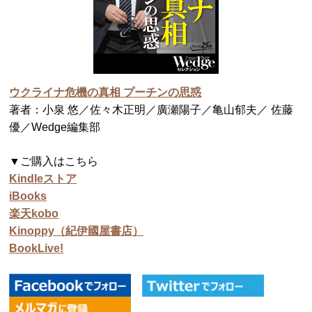
ウクライナ危機の真相 プーチンの思惑
著者：小泉 悠／佐々木正明／廣瀬陽子／亀山郁夫／ 佐藤
優／Wedge編集部
▼ご購入はこちら
Kindleストア
iBooks
楽天kobo
Kinoppy（紀伊國屋書店）
BookLive!