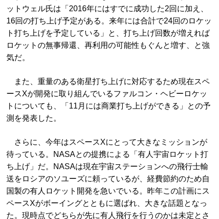
ットウェル氏は「2016年にはすでに成功した2回に加え、
16回の打ち上げ予定がある。来年には合計で24回のロケッ
ト打ち上げを予定している」と、打ち上げ回数が増えれば
ロケットの無事帰還、再利用の可能性もぐんと増す、と強
気だ。
また、重量のある衛星打ち上げに対応するため現在スペ
ースXが開発に取り組んでいるファルコン・ヘビーロケッ
トについても、「11月には商業打ち上げができる」との予
測を発表した。
さらに、今年はスペースXにとって大きなミッションが
待っている。NASAとの提携による「有人宇宙ロケット打
ち上げ」だ。NASAは現在宇宙ステーションへの飛行士輸
送をロシアのソユーズに頼っているが、経費節約のため自
国製の有人ロケット開発を急いでいる。昨年この計画にス
ペースXがボーイングとともに選ばれ、大きな話題となっ
た。現時点でどちらが先に有人飛行を行うのかは未定とさ