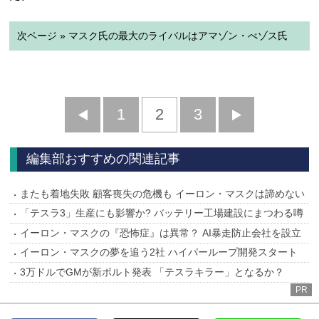
次ページ » マスク氏の最大のライバルはアマゾン・べゾス氏
前
1
2
3
次
へ
へ
編集部おすすめの関連記事
またも着地失敗 顧客喪失の危機も イーロン・マスクは諦めない
「テスラ3」生産にも影響か? バッテリー工場建設にまつわる噂
イーロン・マスクの『恐怖症』は異常？ AI暴走防止会社を設立
イーロン・マスクの夢を追う2社 ハイパーループ開発スタート
3万ドルでGMが新ボルト発表 「テスラキラー」となるか？
PR