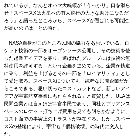
れているが、なんとオバマ大統領が「うっかり」口を滑ら
せ「スペースXは火星への有人飛行の大きな助けになるだ
ろう」と語ったところから、スペースXが選ばれる可能性
が高いのでは、との噂だ。
NASA自身がこのところ民間の協力をあおいでいる。ロ
ケット技術の一部をオープンソース公開し、その技術を使
った起業アイデアを募り、選ばれたグループには技術の無
料使用を許可する、という企画を進めている。企業が軌道
に乗り、利益を上げるとその一部を「ロイヤリティ」とし
て受け取る。スペースXについても「純粋な民間企業だか
らこそできる、思い切ったコストカットなど、新しいアイ
デアが宇宙航空事業にもたらされる」と賞賛した。ULAは
民間企業とは言えほぼ半官半民であり、同社とアリアンス
ペースのロケット打ち上げ費用を見ても明らかなように、
コスト面での事実上のトラストが存在する。しかしスペー
スXの登場により、宇宙も「価格破壊」の時代に突入し
た。