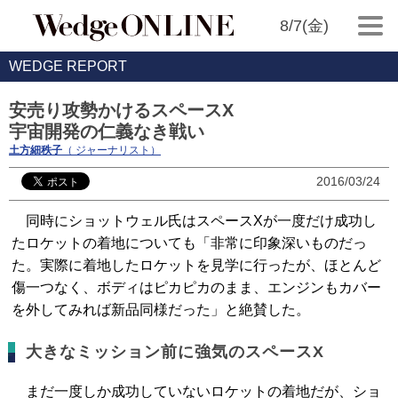
8/7(金)
WEDGE REPORT
安売り攻勢かけるスペースX
宇宙開発の仁義なき戦い
土方細秩子
（ ジャーナリスト）
2016/03/24
同時にショットウェル氏はスペースXが一度だけ成功し
たロケットの着地についても「非常に印象深いものだっ
た。実際に着地したロケットを見学に行ったが、ほとんど
傷一つなく、ボディはピカピカのまま、エンジンもカバー
を外してみれば新品同様だった」と絶賛した。
大きなミッション前に強気のスペースX
まだ一度しか成功していないロケットの着地だが、ショ