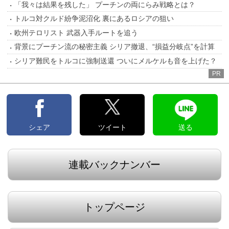
「我々は結果を残した」 プーチンの両にらみ戦略とは？
トルコ対クルド紛争泥沼化 裏にあるロシアの狙い
欧州テロリスト 武器入手ルートを追う
背景にプーチン流の秘密主義 シリア撤退、“損益分岐点”を計算
シリア難民をトルコに強制送還 ついにメルケルも音を上げた？
PR
シェア
ツイート
送る
連載バックナンバー
トップページ