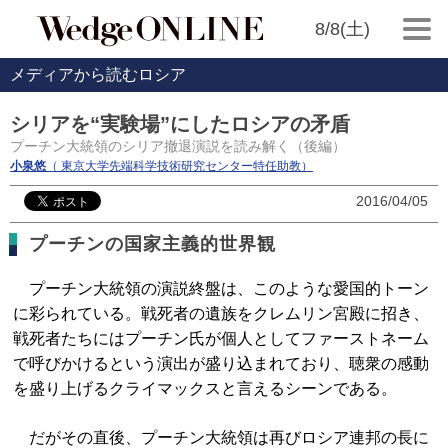
8/8(土)
メディアから読むロシア
シリアを“実験場”にしたロシアの矛盾
プーチン大統領のシリア撤退演説を読み解く（後編）
小泉悠
（ 東京大学先端科学技術研究センター特任助教）
2016/04/05
プーチンの国家主義的世界観
プーチン大統領の演説終盤は、このような愛国的トーン
に彩られている。戦死者の遺族をクレムリン宮殿に招き、
戦死者たちにはプーチン氏が個人としてファーストネーム
で呼びかけるという演出が盛り込まれており、聴衆の感動
を盛り上げるクライマックスと言えるシーンである。
だがその直後、プーチン大統領は再びロシア連邦の長に