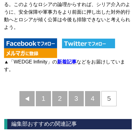
る。このようなロシアの論理からすれば、シリア介入のよ
うに、安全保障や軍事力をより前面に押し出した対外的行
動へとロシアが傾く公算は今後も排除できないと考えられ
よう。
▲「WEDGE Infinity」の
新着記事
などをお届けしていま
す。
前
1
2
3
4
5
へ
編集部おすすめの関連記事