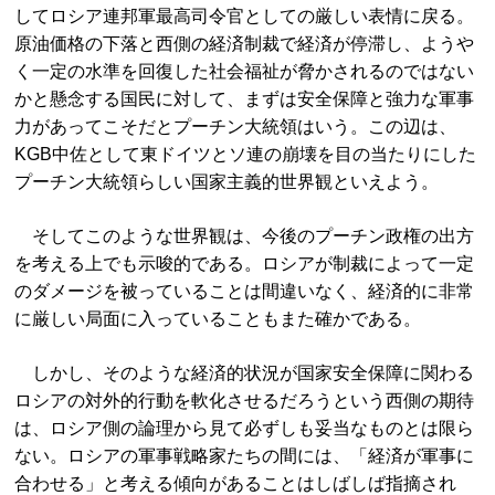
してロシア連邦軍最高司令官としての厳しい表情に戻る。
原油価格の下落と西側の経済制裁で経済が停滞し、ようや
く一定の水準を回復した社会福祉が脅かされるのではない
かと懸念する国民に対して、まずは安全保障と強力な軍事
力があってこそだとプーチン大統領はいう。この辺は、
KGB中佐として東ドイツとソ連の崩壊を目の当たりにした
プーチン大統領らしい国家主義的世界観といえよう。
そしてこのような世界観は、今後のプーチン政権の出方
を考える上でも示唆的である。ロシアが制裁によって一定
のダメージを被っていることは間違いなく、経済的に非常
に厳しい局面に入っていることもまた確かである。
しかし、そのような経済的状況が国家安全保障に関わる
ロシアの対外的行動を軟化させるだろうという西側の期待
は、ロシア側の論理から見て必ずしも妥当なものとは限ら
ない。ロシアの軍事戦略家たちの間には、「経済が軍事に
合わせる」と考える傾向があることはしばしば指摘され