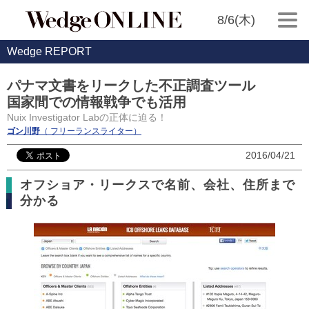
8/6(木)
Wedge REPORT
パナマ文書をリークした不正調査ツール
国家間での情報戦争でも活用
Nuix Investigator Labの正体に迫る！
ゴン川野
（ フリーランスライター）
2016/04/21
オフショア・リークスで名前、会社、住所まで
分かる