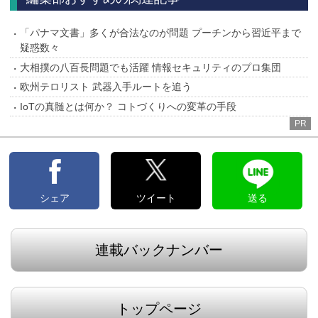
「パナマ文書」多くが合法なのが問題 プーチンから習近平まで
疑惑数々
大相撲の八百長問題でも活躍 情報セキュリティのプロ集団
欧州テロリスト 武器入手ルートを追う
IoTの真髄とは何か？ コトづくりへの変革の手段
PR
シェア
ツイート
送る
連載バックナンバー
トップページ