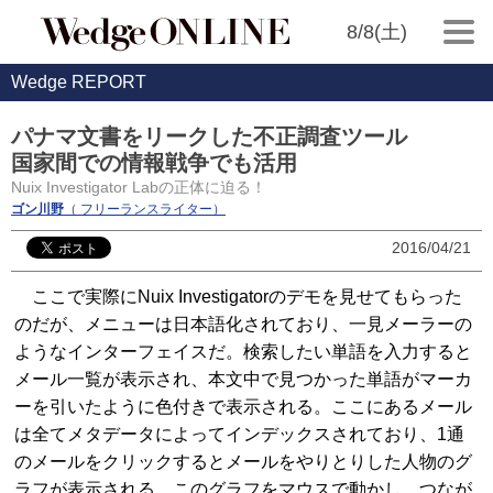
8/8(土)
Wedge REPORT
パナマ文書をリークした不正調査ツール
国家間での情報戦争でも活用
Nuix Investigator Labの正体に迫る！
ゴン川野
（ フリーランスライター）
2016/04/21
ここで実際にNuix Investigatorのデモを見せてもらった
のだが、メニューは日本語化されており、一見メーラーの
ようなインターフェイスだ。検索したい単語を入力すると
メール一覧が表示され、本文中で見つかった単語がマーカ
ーを引いたように色付きで表示される。ここにあるメール
は全てメタデータによってインデックスされており、1通
のメールをクリックするとメールをやりとりした人物のグ
ラフが表示される。このグラフをマウスで動かし、つなが