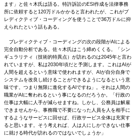
ます」と佐々木氏は語る。特許訴訟のESI作成を法律事務
所に依頼すると120万ドルかかると言われたが、これがプ
レディクティブ・コーディングを使うことで36万ドルに抑
えられたという話もある。
プレディクティブ・コーディングの次の段階がAIによる
完全自動分析である。佐々木氏はこう締めくくる。「シン
ギュラリティ（技術的特異点）が訪れるのは2045年と言わ
れていますが、私は2030年頃だと予測します。これはAIが
人間を超えるという意味で使われますが、AIが自分自身で
システムを改良し続けることができるようになるという意
味です。つまり無限に進化するAIですね」。それは人間の
職業がAIに奪われるという事になるのだろうか。「行政の
仕事は大幅に人手が減らせますね。しかし、公務員は解雇
できませんから、事務職で不要になった人員を人を相手に
するようなサービスに回せば、行政サービス全体は充実す
ると思います。そう考えれば、人は人にしかできない仕事
に就ける時代が訪れるのではないでしょうか」