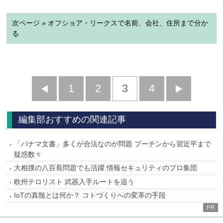
次ページ » オフショア・リークスで名前、会社、住所まで分か
る
前
1
2
3
4
次
へ
へ
編集部おすすめの関連記事
「パナマ文書」多くが合法なのが問題 プーチンから習近平まで
疑惑数々
大相撲の八百長問題でも活躍 情報セキュリティのプロ集団
欧州テロリスト 武器入手ルートを追う
IoTの真髄とは何か？ コトづくりへの変革の手段
PR