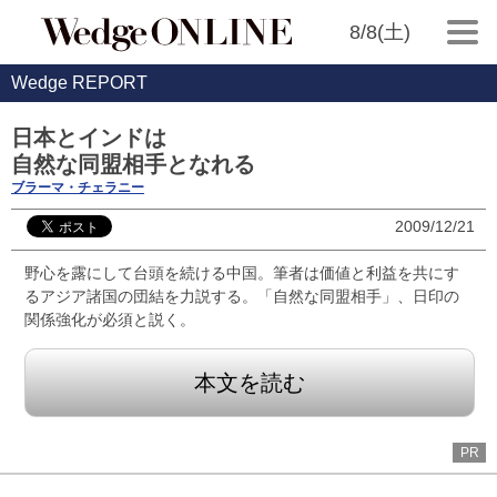
8/8(土)
Wedge REPORT
日本とインドは
自然な同盟相手となれる
ブラーマ・チェラニー
2009/12/21
野心を露にして台頭を続ける中国。筆者は価値と利益を共にす
るアジア諸国の団結を力説する。「自然な同盟相手」、日印の
関係強化が必須と説く。
本文を読む
PR