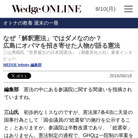
8/10(月)
オトナの教養 週末の一冊
なぜ「解釈憲法」ではダメなのか？
広島にオバマを招き寄せた人物が語る憲法
三山秀昭氏『世界最古の日本国憲法』（潮書房光人社）著者インタ
ビュー
WEDGE Infinity 編集部
2016/06/18
編集部
憲法の中にある参議院に関する間違いを指摘され
ていますね。
三山氏
初歩的なミスなのですが、憲法第7条4項に天皇の
国事行為として「国会議員の“総選挙”の施行を公示するこ
と」とありますが、参議院は半数改選であり、「総選挙」
はありません。憲法制定の過程で、GHQは一院制の草案を