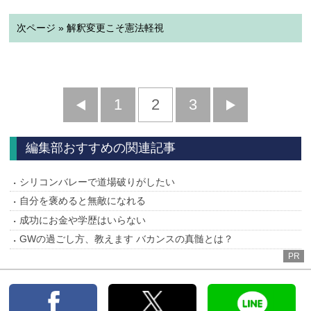
次ページ » 解釈変更こそ憲法軽視
前
1
2
3
次
へ
へ
編集部おすすめの関連記事
シリコンバレーで道場破りがしたい
自分を褒めると無敵になれる
成功にお金や学歴はいらない
GWの過ごし方、教えます バカンスの真髄とは？
PR