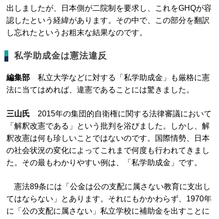
出しましたが、日本側が二院制を要求し、これをGHQが容
認したという経緯があります。その中で、この部分を翻訳
し忘れたというお粗末な結果なのです。
私学助成金は憲法違反
編集部
私立大学などに対する「私学助成金」も厳格に憲
法に当てはめれば、違憲であることには驚きました。
三山氏
2015年の集団的自衛権に関する法律審議において
「解釈改憲である」という批判を浴びました。しかし、解
釈改憲は何も珍しいことではないのです。国際情勢、日本
の社会状況の変化によってこれまで何度も行われてきまし
た。その最もわかりやすい例は、「私学助成金」です。
憲法89条には「公金は公の支配に属さない教育に支出し
てはならない」とあります。それにもかかわらず、1970年
に「公の支配に属さない」私立学校に補助金を出すことに