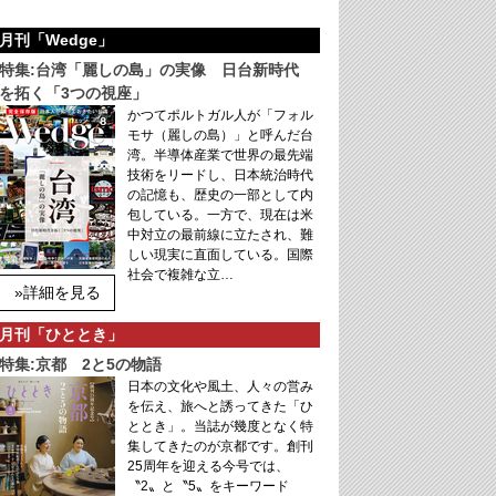
月刊「Wedge」
特集:台湾「麗しの島」の実像 日台新時代
を拓く「3つの視座」
かつてポルトガル人が「フォル
モサ（麗しの島）」と呼んだ台
湾。半導体産業で世界の最先端
技術をリードし、日本統治時代
の記憶も、歴史の一部として内
包している。一方で、現在は米
中対立の最前線に立たされ、難
しい現実に直面している。国際
社会で複雑な立…
»詳細を見る
月刊「ひととき」
特集:京都 2と5の物語
日本の文化や風土、人々の営み
を伝え、旅へと誘ってきた「ひ
ととき」。当誌が幾度となく特
集してきたのが京都です。創刊
25周年を迎える今号では、
〝2〟と〝5〟をキーワード