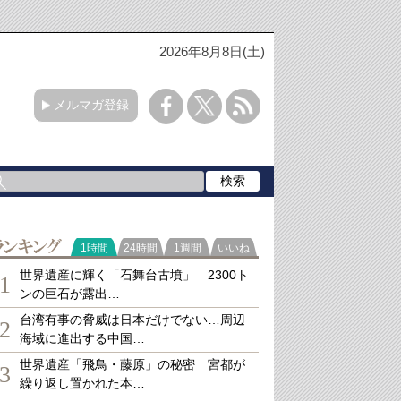
2026年8月8日(土)
メルマガ登録
ランキング
1時間
24時間
1週間
いいね
世界遺産に輝く「石舞台古墳」 2300ト
1
ンの巨石が露出…
台湾有事の脅威は日本だけでない…周辺
2
海域に進出する中国…
世界遺産「飛鳥・藤原」の秘密 宮都が
3
繰り返し置かれた本…