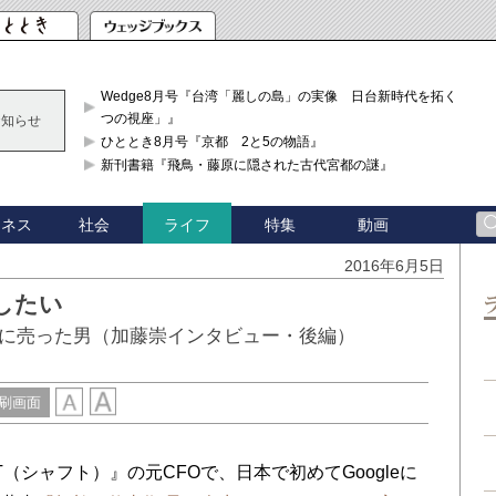
Wedge8月号『台湾「麗しの島」の実像 日台新時代を拓く「3
つの視座」』
お知らせ
ひととき8月号『京都 2と5の物語』
新刊書籍『飛鳥・藤原に隠された古代宮都の謎』
ジネス
社会
特集
動画
ライフ
2016年6月5日
したい
に売った男（加藤崇インタビュー・後編）
刷画面
（シャフト）』の元CFOで、日本で初めてGoogleに