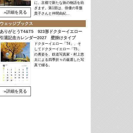
に、京都で新たな旅の物語を紡
ぎます。第1部は、俳優の常盤
»詳細を見る
貴子さんと仲間由紀…
ウェッジブックス
ありがとうT4&T5 923形ドクターイエロー
引退記念カレンダー2027 壁掛けタイプ
ドクターイエロー「T4」、そ
してドクターイエロー「T5」
の勇姿を、鉄道写真家・村上悠
太による四季折々の厳選した写
真で綴る。
»詳細を見る