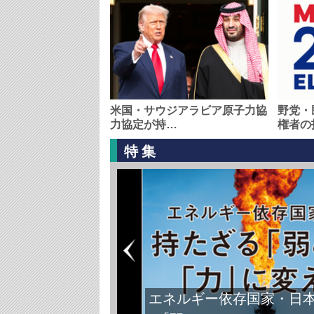
米国・サウジアラビア原子力協
野党・
力協定が持…
権者の
特集
エネルギー依存国家・日