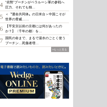
“劣勢”プーチンがベラルーシ軍の参戦へ
4
圧力、それでも独…
＜〝運命共同体〟の日米台＞中国こそが
5
世界の脅威....…
【平安京以前の京都には何があったの
6
か？】〈千年の都〉を…
国民の命まで、まるで湯水のごとく使う
7
プーチン…死傷者増…
»もっと見る