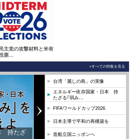
民主党の攻撃材料と米有
投票…
»すべての特集を見る
台湾「麗しの島」の実像
エネルギー依存国家・日本 持
たざる｢弱み…
FIFAワールドカップ2026
日本主導で平和の再構築を
本 持たざ
造船立国ニッポンへ