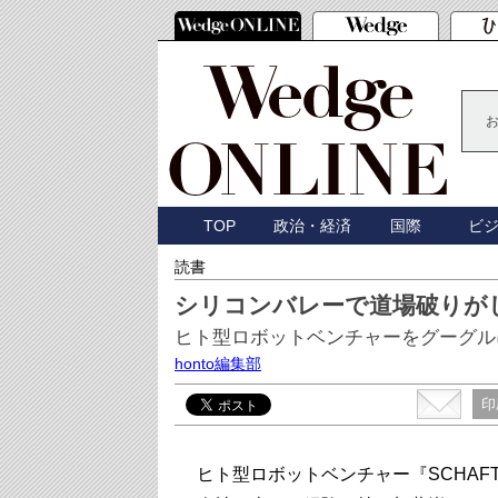
TOP
政治・経済
国際
ビ
読書
シリコンバレーで道場破りが
ヒト型ロボットベンチャーをグーグル
honto編集部
印
ヒト型ロボットベンチャー『SCHAFT