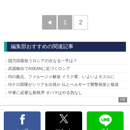
前
1
2
へ
編集部おすすめの関連記事
国力回復狙うロシアの次なる一手は？
武器輸出でASEANに近づくロシア
ISの拠点、ファルージャ解放 イラク軍、いよいよモスルに
ISテロ部隊がシリアを出発か 仏とベルギーで襲撃画策と報道
中東に必要な新秩序 オバマはやる気なし
PR