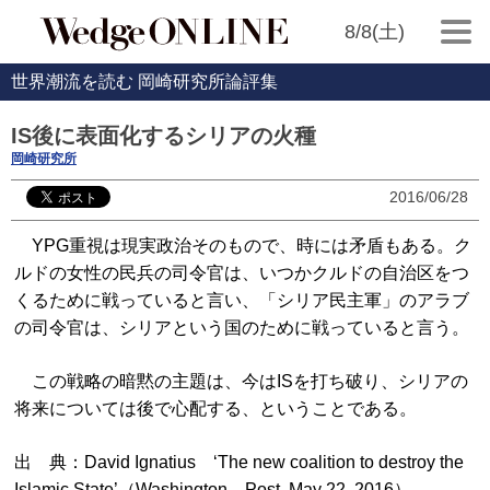
8/8(土)
世界潮流を読む 岡崎研究所論評集
IS後に表面化するシリアの火種
岡崎研究所
2016/06/28
YPG重視は現実政治そのもので、時には矛盾もある。ク
ルドの女性の民兵の司令官は、いつかクルドの自治区をつ
くるために戦っていると言い、「シリア民主軍」のアラブ
の司令官は、シリアという国のために戦っていると言う。
この戦略の暗黙の主題は、今はISを打ち破り、シリアの
将来については後で心配する、ということである。
出 典：David Ignatius ‘The new coalition to destroy the
Islamic State’（Washington Post, May 22, 2016）