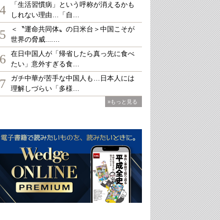
「生活習慣病」という呼称が消えるかも
4
しれない理由…「自…
＜〝運命共同体〟の日米台＞中国こそが
5
世界の脅威....…
在日中国人が「帰省したら真っ先に食べ
6
たい」意外すぎる食…
ガチ中華が苦手な中国人も…日本人には
7
理解しづらい「多様…
»もっと見る