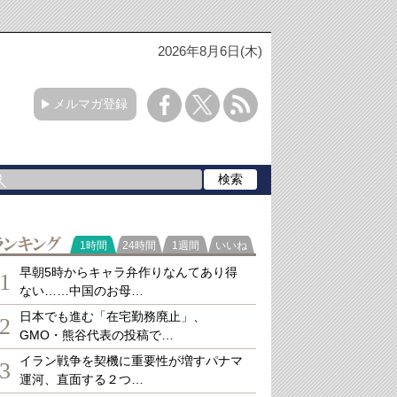
2026年8月6日(木)
メルマガ登録
ランキング
1時間
24時間
1週間
いいね
早朝5時からキャラ弁作りなんてあり得
1
ない……中国のお母…
日本でも進む「在宅勤務廃止」、
2
GMO・熊谷代表の投稿で…
イラン戦争を契機に重要性が増すパナマ
3
運河、直面する２つ…