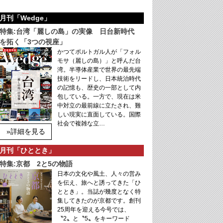
月刊「Wedge」
特集:台湾「麗しの島」の実像 日台新時代
を拓く「3つの視座」
かつてポルトガル人が「フォル
モサ（麗しの島）」と呼んだ台
湾。半導体産業で世界の最先端
技術をリードし、日本統治時代
の記憶も、歴史の一部として内
包している。一方で、現在は米
中対立の最前線に立たされ、難
しい現実に直面している。国際
社会で複雑な立…
»詳細を見る
月刊「ひととき」
特集:京都 2と5の物語
日本の文化や風土、人々の営み
を伝え、旅へと誘ってきた「ひ
ととき」。当誌が幾度となく特
集してきたのが京都です。創刊
25周年を迎える今号では、
〝2〟と〝5〟をキーワード