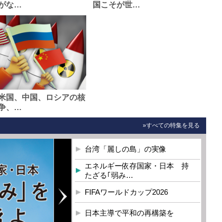
がな…
国こそが世…
米国、中国、ロシアの核
争、…
»すべての特集を見る
台湾「麗しの島」の実像
エネルギー依存国家・日本 持
たざる｢弱み…
FIFAワールドカップ2026
日本主導で平和の再構築を