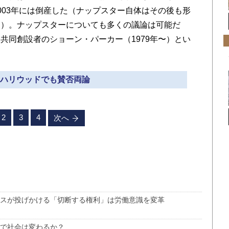
003年には倒産した（ナップスター自体はその後も形
た）。ナップスターについても多くの議論は可能だ
共同創設者のショーン・パーカー（1979年〜）とい
» ハリウッドでも賛否両論
2
3
4
次へ
ンスが投げかける「切断する権利」は労働意識を変革
術で社会は変わるか？