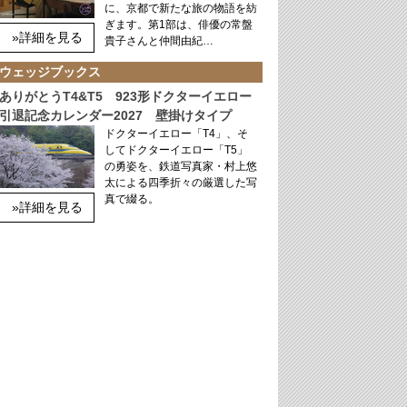
に、京都で新たな旅の物語を紡
ぎます。第1部は、俳優の常盤
»詳細を見る
貴子さんと仲間由紀…
ウェッジブックス
ありがとうT4&T5 923形ドクターイエロー
引退記念カレンダー2027 壁掛けタイプ
ドクターイエロー「T4」、そ
してドクターイエロー「T5」
の勇姿を、鉄道写真家・村上悠
太による四季折々の厳選した写
真で綴る。
»詳細を見る