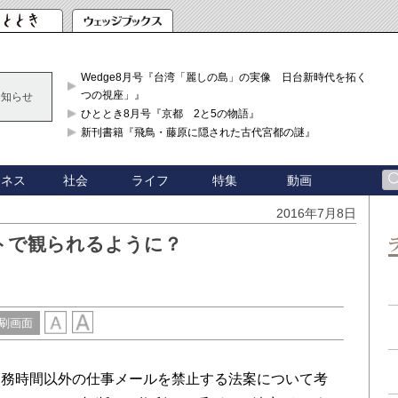
Wedge8月号『台湾「麗しの島」の実像 日台新時代を拓く「3
つの視座」』
お知らせ
ひととき8月号『京都 2と5の物語』
新刊書籍『飛鳥・藤原に隠された古代宮都の謎』
ジネス
社会
ライフ
特集
動画
2016年7月8日
トで観られるように？
刷画面
務時間以外の仕事メールを禁止する法案について考