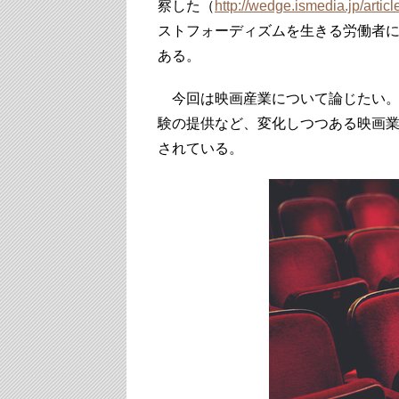
察した（
http://wedge.ismedia.jp/articl
ストフォーディズムを生きる労働者
ある。
今回は映画産業について論じたい。V
験の提供など、変化しつつある映画
されている。