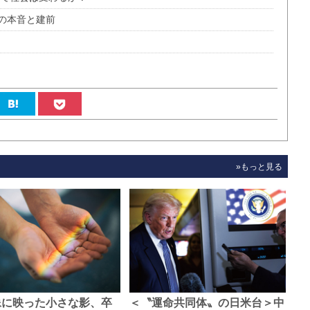
の本音と建前
»もっと見る
像に映った小さな影、卒
＜〝運命共同体〟の日米台＞中