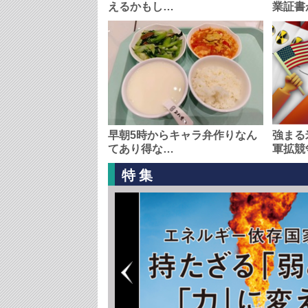
えるかもし…
業証書
早朝5時からキャラ弁作りなん
強まる
てあり得な…
軍拡競
特集