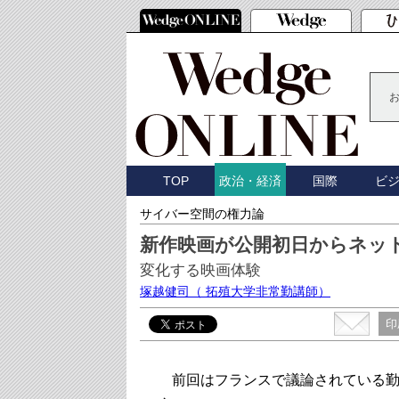
TOP
国際
ビ
政治・経済
サイバー空間の権力論
新作映画が公開初日からネッ
変化する映画体験
塚越健司
（ 拓殖大学非常勤講師）
印
前回はフランスで議論されている勤