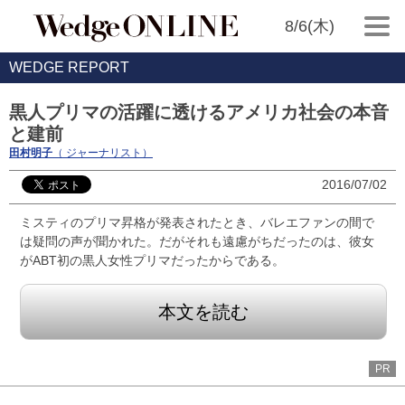
8/6(木)
WEDGE REPORT
黒人プリマの活躍に透けるアメリカ社会の本音
と建前
田村明子
（ ジャーナリスト）
2016/07/02
ミスティのプリマ昇格が発表されたとき、バレエファンの間で
は疑問の声が聞かれた。だがそれも遠慮がちだったのは、彼女
がABT初の黒人女性プリマだったからである。
本文を読む
PR