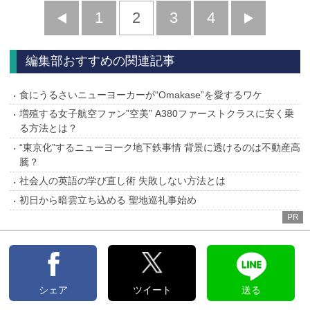
前
1
2
3
4
次
へ
へ
編集部おすすめの関連記事
食にうるさいニューヨーカーが“Omakase”を愛するワケ
増殖する女子航空ファン”空美” A380ファーストクラスに安く乗
る方法とは？
“東京化”するニューヨーク地下鉄事情 背景に透けるのは不動産高
騰？
社会人の英語の学び直し術 失敗しない方法とは
初日から暗雲立ち込める 聖地巡礼事始め
PR
シェア
ツイート
送る