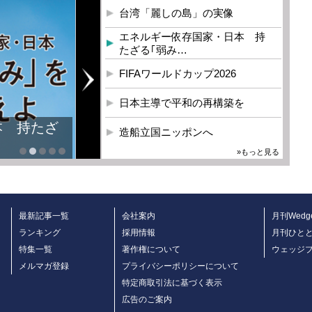
台湾「麗しの島」の実像
エネルギー依存国家・日本 持
たざる｢弱み…
FIFAワールドカップ2026
日本主導で平和の再構築を
本 持たざ
造船立国ニッポンへ
»もっと見る
最新記事一覧
会社案内
月刊Wedg
ランキング
採用情報
月刊ひと
特集一覧
著作権について
ウェッジ
メルマガ登録
プライバシーポリシーについて
特定商取引法に基づく表示
広告のご案内