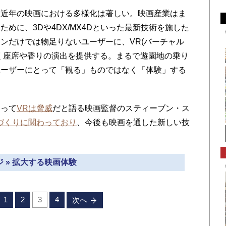
近年の映画における多様化は著しい。映画産業はま
めに、3Dや4DX/MX4Dといった最新技術を施した
ンだけでは物足りないユーザーに、VR(バーチャル
く座席や香りの演出を提供する。まるで遊園地の乗り
ユーザーにとって「観る」ものではなく「体験」する
って
VRは脅威
だと語る映画監督のスティーブン・ス
づくりに関わっており
、今後も映画を通した新しい技
。
 » 拡大する映画体験
1
2
3
4
次へ