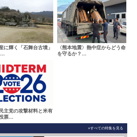
産に輝く「石舞台古墳」
〈熊本地震〉熱中症からどう命
0…
を守るか？…
民主党の攻撃材料と米有
投票…
»すべての特集を見る