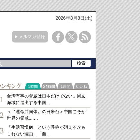
2026年8月8日(土)
メルマガ登録
ランキング
1時間
24時間
1週間
いいね
台湾有事の脅威は日本だけでない…周辺
1
海域に進出する中国…
＜〝運命共同体〟の日米台＞中国こそが
2
世界の脅威....…
「生活習慣病」という呼称が消えるかも
3
しれない理由…「自…