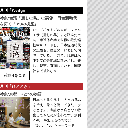
月刊「Wedge」
特集:台湾「麗しの島」の実像 日台新時代
を拓く「3つの視座」
かつてポルトガル人が「フォル
モサ（麗しの島）」と呼んだ台
湾。半導体産業で世界の最先端
技術をリードし、日本統治時代
の記憶も、歴史の一部として内
包している。一方で、現在は米
中対立の最前線に立たされ、難
しい現実に直面している。国際
社会で複雑な立…
»詳細を見る
月刊「ひととき」
特集:京都 2と5の物語
日本の文化や風土、人々の営み
を伝え、旅へと誘ってきた「ひ
ととき」。当誌が幾度となく特
集してきたのが京都です。創刊
25周年を迎える今号では、
〝2〟と〝5〟をキーワード