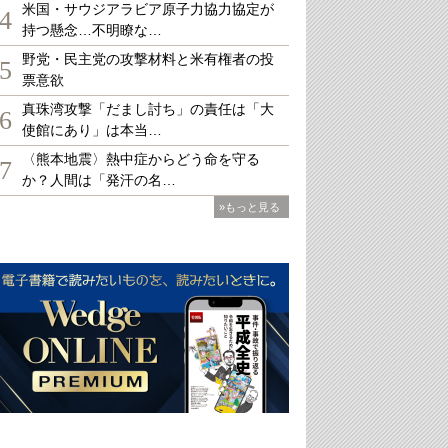
米国・サウジアラビア原子力協力協定が
4
持つ懸念…不明瞭な…
野党・民主党の攻撃材料と米有権者の投
5
票意欲
真珠湾攻撃「だまし討ち」の責任は「大
6
使館にあり」は本当…
〈熊本地震〉熱中症からどう命を守る
7
か？人間は「発汗の名…
»もっと見る