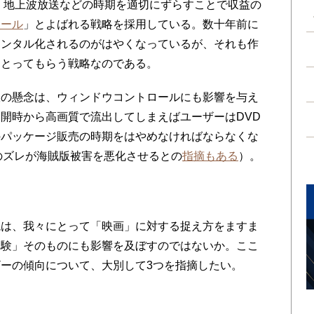
送、地上波放送などの時期を適切にずらすことで収益の
ロール
」とよばれる戦略を採用している。数十年前に
レンタル化されるのがはやくなっているが、それも作
にとってもらう戦略なのである。
の懸念は、ウィンドウコントロールにも影響を与え
開時から高画質で流出してしまえばユーザーはDVD
のパッケージ販売の時期をはやめなければならなくな
のズレが海賊版被害を悪化させるとの
指摘もある
）。
は、我々にとって「映画」に対する捉え方をますま
体験」そのものにも影響を及ぼすのではないか。ここ
ーの傾向について、大別して3つを指摘したい。