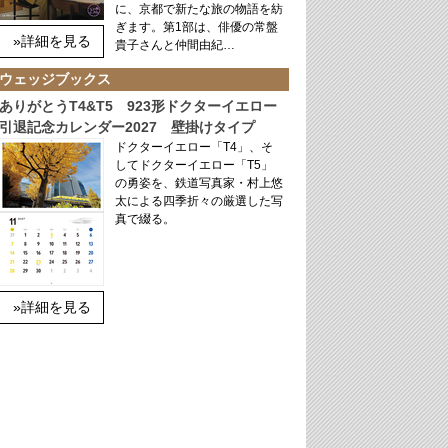
に、京都で新たな旅の物語を紡
ぎます。第1部は、俳優の常盤
»詳細を見る
貴子さんと仲間由紀…
ウェッジブックス
ありがとうT4&T5 923形ドクターイエロー
引退記念カレンダー2027 壁掛けタイプ
ドクターイエロー「T4」、そ
してドクターイエロー「T5」
の勇姿を、鉄道写真家・村上悠
太による四季折々の厳選した写
真で綴る。
»詳細を見る