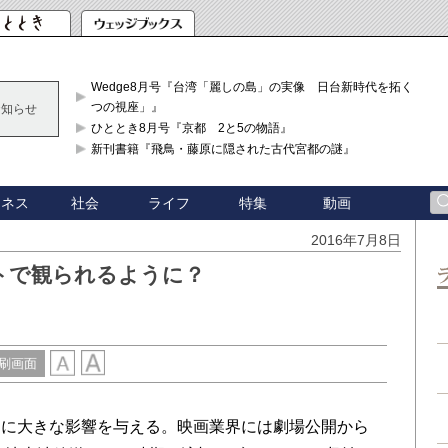
Wedge8月号『台湾「麗しの島」の実像 日台新時代を拓く「3
つの視座」』
お知らせ
ひととき8月号『京都 2と5の物語』
新刊書籍『飛鳥・藤原に隠された古代宮都の謎』
ジネス
社会
ライフ
特集
動画
2016年7月8日
トで観られるように？
刷画面
に大きな影響を与える。映画業界には劇場公開から