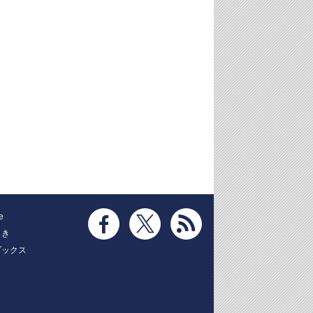
e
とき
ブックス