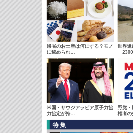
帰省のお土産は何にする？モノ
世界遺
に秘められ…
230
米国・サウジアラビア原子力協
野党・
力協定が持…
権者の
特集