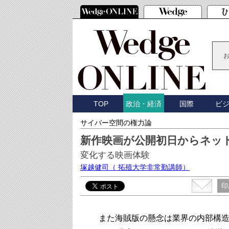
TOP
国際
ビ
政治・経済
サイバー空間の権力論
新作映画が公開初日からネッ
変化する映画体験
塚越健司
（ 拓殖大学非常勤講師）
印
また海賊版の懸念は業界の内部構造