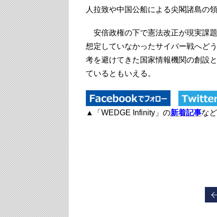
人拉致や中国公船による尖閣諸島の
安倍政権の下で憲法改正が現実課題
想定していなかったサイバー戦へど
考を避けてきた国家情報機関の創設
ているともいえる。
▲「WEDGE Infinity」の
新着記事
など