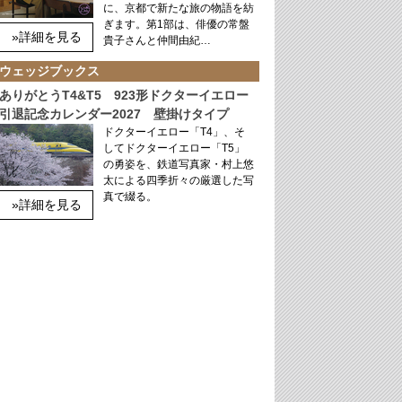
に、京都で新たな旅の物語を紡
ぎます。第1部は、俳優の常盤
»詳細を見る
貴子さんと仲間由紀…
ウェッジブックス
ありがとうT4&T5 923形ドクターイエロー
引退記念カレンダー2027 壁掛けタイプ
ドクターイエロー「T4」、そ
してドクターイエロー「T5」
の勇姿を、鉄道写真家・村上悠
太による四季折々の厳選した写
真で綴る。
»詳細を見る