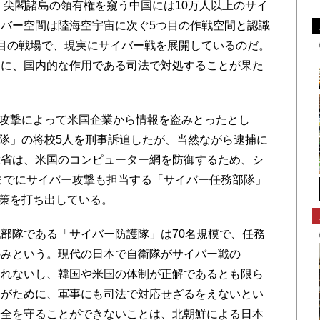
、尖閣諸島の領有権を窺う中国には10万人以上のサイ
バー空間は陸海空宇宙に次ぐ5つ目の作戦空間と認識
目の戦場で、現実にサイバー戦を展開しているのだ。
為に、国内的な作用である司法で対処することが果た
ー攻撃によって米国企業から情報を盗みとったとし
部隊」の将校5人を刑事訴追したが、当然ながら逮捕に
総省は、米国のコンピューター網を防御するため、シ
年までにサイバー攻撃も担当する「サイバー任務部隊」
政策を打ち出している。
部隊である「サイバー防護隊」は70名規模で、任務
のみという。現代の日本で自衛隊がサイバー戦の
しれないし、韓国や米国の体制が正解であるとも限ら
たがために、軍事にも司法で対応せざるをえないとい
安全を守ることができないことは、北朝鮮による日本