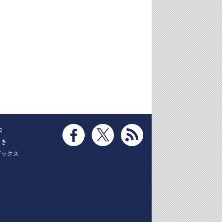
e
とき
ブックス