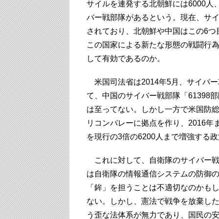
サイルを連発する北朝鮮には6000人
バー戦部隊があるという。現在、サイ
されており、北朝鮮や中国はこの6つ
この国家による新たな形態の戦闘行
して有効であるのか。
米国司法省は2014年5月、サイバ
て、中国のサイバー戦部隊「61398
は至ってない。しかし一方で米国防
リコンバレーに拠点を作り、2016
を現行の3倍の6200人まで増強する
これに対して、自衛隊のサイバー戦
は自衛隊の情報通信システムの防御
「鉾」を担うことは不適切なのかも
ない。しかし、憲法で戦争を放棄し
う歪な法体系が無力であり、国民の