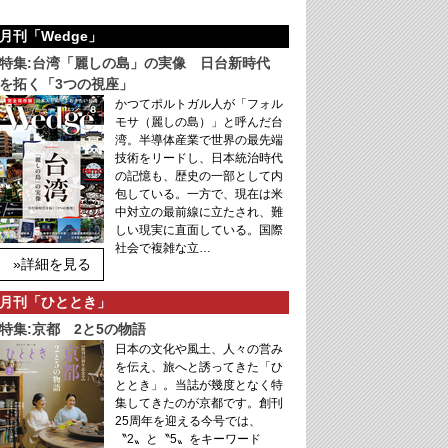
月刊「Wedge」
特集:台湾「麗しの島」の実像 日台新時代
を拓く「3つの視座」
かつてポルトガル人が「フォル
モサ（麗しの島）」と呼んだ台
湾。半導体産業で世界の最先端
技術をリードし、日本統治時代
の記憶も、歴史の一部として内
包している。一方で、現在は米
中対立の最前線に立たされ、難
しい現実に直面している。国際
社会で複雑な立…
»詳細を見る
月刊「ひととき」
特集:京都 2と5の物語
日本の文化や風土、人々の営み
を伝え、旅へと誘ってきた「ひ
ととき」。当誌が幾度となく特
集してきたのが京都です。創刊
25周年を迎える今号では、
〝2〟と〝5〟をキーワード