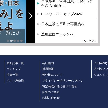
エネルギー依存国家・日本 持
たざる｢弱み…
FIFAワールドカップ2026
日本主導で平和の再構築を
本 持たざ
造船立国ニッポンへ
»もっと見る
最新記事一覧
会社案内
月刊Wedg
ランキング
採用情報
月刊ひと
特集一覧
著作権について
ウェッジ
メルマガ登録
プライバシーポリシーについて
特定商取引法に基づく表示
広告のご案内
お問い合わせ