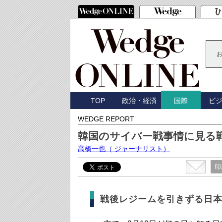
TOP
政治・経済
ビ
国際
WEDGE REPORT
韓国のサイバー戦事情に見る
高橋一也
（ ジャーナリスト）
印
戦後レジームを引きずる日