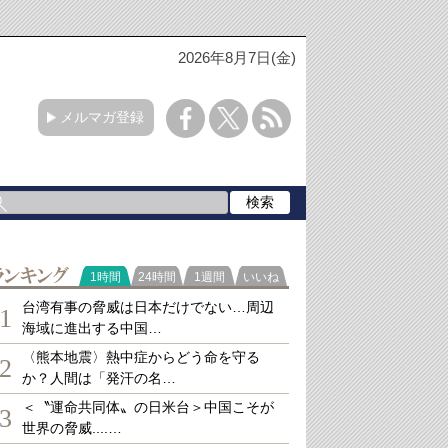
2026年8月7日(金)
メルマガ登録
ランキング
1時間
24時間
1週間
いいね
台湾有事の脅威は日本だけでない…周辺
1
海域に進出する中国…
〈熊本地震〉熱中症からどう命を守る
2
か？人間は「発汗の名…
＜〝運命共同体〟の日米台＞中国こそが
3
世界の脅威....…