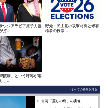
サウジアラビア原子力協
野党・民主党の攻撃材料と米有
が持…
権者の投票…
習慣病」という呼称が消
もし…
»すべての特集を見る
台湾「麗しの島」の実像