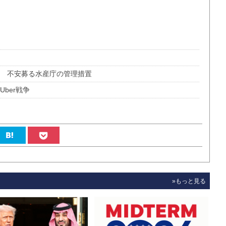
 不安募る水産庁の管理措置
ber戦争
»もっと見る