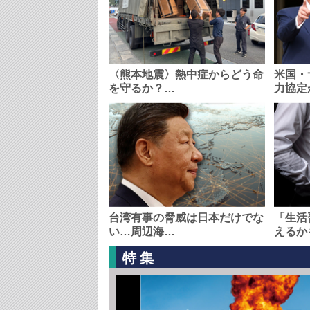
〈熊本地震〉熱中症からどう命
米国・
を守るか？…
力協定
台湾有事の脅威は日本だけでな
「生活
い…周辺海…
えるか
特集