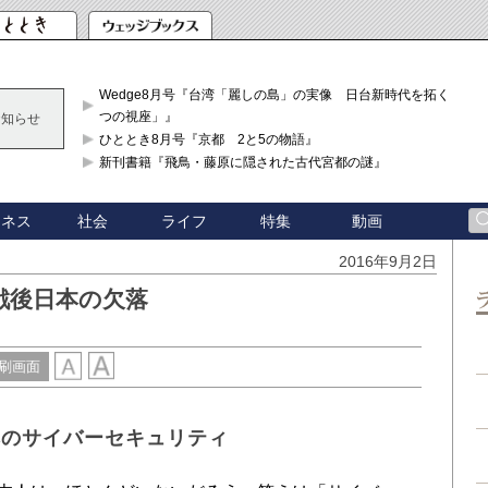
Wedge8月号『台湾「麗しの島」の実像 日台新時代を拓く「3
つの視座」』
お知らせ
ひととき8月号『京都 2と5の物語』
新刊書籍『飛鳥・藤原に隠された古代宮都の謎』
ジネス
社会
ライフ
特集
動画
2016年9月2日
戦後日本の欠落
刷画面
本のサイバーセキュリティ