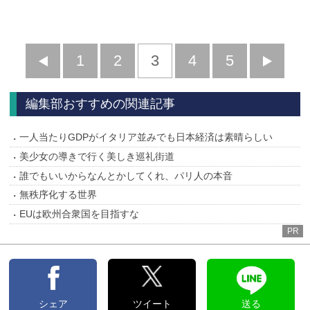
前
1
2
3
4
5
へ
へ
編集部おすすめの関連記事
一人当たりGDPがイタリア並みでも日本経済は素晴らしい
美少女の導きで行く美しき巡礼街道
誰でもいいからなんとかしてくれ、パリ人の本音
無秩序化する世界
EUは欧州合衆国を目指すな
PR
シェア
ツイート
送る