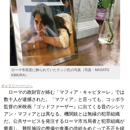
ローマ市長室に飾られていたラッジ氏の写真（写真・MASATO
KIMURA）
ギャラリーページへ
ローマの政財官が絡む「マフィア・キャピターレ」では
数十人が逮捕された。「マフィア」と言っても、コッポラ
監督の米映画『ゴッドファーザー』に出てくる昔のシシリ
アン・マフィアとは異なる。機関銃とは無縁の犯罪組織
だ。公共サービスを発注するローマ市当局者と犯罪組織が
癒着し、難民施設の整備や食事の供給をめぐって不正を繰