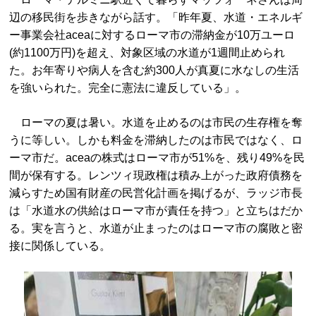
辺の移民街を歩きながら話す。「昨年夏、水道・エネルギ
ー事業会社aceaに対するローマ市の滞納金が10万ユーロ
(約1100万円)を超え、対象区域の水道が1週間止められ
た。お年寄りや病人を含む約300人が真夏に水なしの生活
を強いられた。完全に憲法に違反している」。
ローマの夏は暑い。水道を止めるのは市民の生存権を奪
うに等しい。しかも料金を滞納したのは市民ではなく、ロ
ーマ市だ。aceaの株式はローマ市が51%を、残り49%を民
間が保有する。レンツィ現政権は積み上がった政府債務を
減らすため国有財産の民営化計画を掲げるが、ラッジ市長
は「水道水の供給はローマ市が責任を持つ」と立ちはだか
る。実を言うと、水道が止まったのはローマ市の腐敗と密
接に関係している。