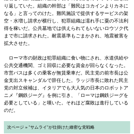
り返していた。組織の幹部は「難民はコカインよりカネに
なる」と言ってのけた。難民施設で提供するサービスの架
空・水増し請求が横行し、犯罪組織は濡れ手に粟の不法利
得を稼いだ。公共墓地では供えられてもいないロウソク代
まで市に請求された。耐震基準もごまかされ、地震被害を
拡大させた。
ローマ市の財政は犯罪組織に食い物にされ、水道供給や
公共交通機関、ゴミ回収に必要な資金が回らなくなった。
市営バスは多くの乗客が無賃乗車だ。民主党の前市長は公
金支出スキャンダルで辞任した。ラッジ市長に敗れた民主
党の対立候補は、イタリアでも大人気の日本のロボットア
ニメ『鋼鉄ジーグ』を例に引き、「ローマは鋼鉄ジーグを
必要としている」と嘆いた。それほど腐敗は進行している
のだ。
次ページ » ”サムライ”が仕掛けた緻密な党戦略