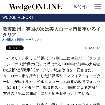
8/9(日)
WEDGE REPORT
激震欧州、英国の次は美人ローマ市長率いるイ
タリア
木村正人
（ 国際ジャーナリスト）
2016/09/13
イタリアが抱える問題は、想像以上に深刻だ。「タンジ
ェントポリ(汚職の町)」と呼ばれる1990年代前半の大疑獄
(大規模な汚職事件)がイタリア戦後政治を一変させた。
今、ローマ市を舞台にした汚職事件「マフィア・キャピタ
ーレ」が民主党や、ベルルスコーニ元首相の政党フォルツ
ァ(頑張れ)・イタリア、地域政党・北部同盟による左派と
右派の「第二共和政」にとどめを刺そうとしている。
ローマ・テルミニ駅近くで暮らすマッツォーネさんは周