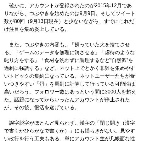
確かに、アカウントが登録されたのが2015年12月であ
りながら、つぶやきを始めたのは9月9日。そしてツイート
数が80回（9月13日現在）と少ないながら、すでにこれだ
け注目を集め炎上している。
また、つぶやきの内容も、「飼っていた犬を捨てさせ
る」「ゲームのデータを無理に消させる」「虐待のような
叱り方をする」「食材を洗わずに調理するなど“自然派”を
過剰に強調する」など、ネット上でとかく非難を集めやす
いトピックの集約になっている。ネットユーザーたちが食
いつきやすい「餌」を周到に計算して行っている可能性は
高いだろう。フォロワー数はあっという間に3000人を超え
た。話題になってからいったんアカウントが停止された
が、その後、復活を遂げている。
誤字脱字がほとんど見られず、漢字の「閉じ開き（漢字
で書くかひらがなで書くか）」にも揺らぎがない。見やす
い改行を行う工夫もある。単にアカウント主が几帳面な性