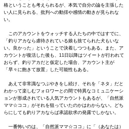
格ということも考えられるが、本気で自分の論を主張した
い人に見られる、批判への動揺や感情の動きが見られな
い。
このアカウントをウォッチする人たちの中ではすでに、
「釣りアカなら虐待されている娘も捨てられた犬もいな
い。良かった」ということで決着しつつもある。また、ア
カウントが復活した後も、11日以降はツイートが行われて
おらず、釣りアカだと仮定した場合、アカウント主が
「早々に飽きて放置」した可能性もある。
あえて非常識なつぶやきをし続け、それを「ネタ」だと
わかって楽しむフォロワーとの間で特異なコミュニケーシ
ョンが形成されている人気アカウントもあるが、「自然派
ママ☆ココ」がそれを狙っていたのかはわからない。どち
らにしても釣りアカならば承認欲求の発露でしかない。
一番怖いのは、「自然派ママ☆ココ」に「（あなたは）