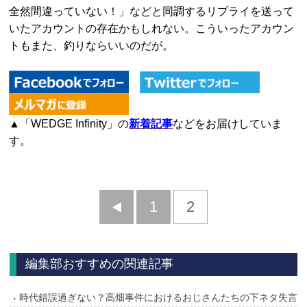
全然間違っていない！」などと同調するリプライを送って
いたアカウントの存在かもしれない。こういったアカウン
トもまた、釣りならいいのだが。
▲「WEDGE Infinity」の
新着記事
などをお届けしていま
す。
前
1
2
へ
編集部おすすめの関連記事
時代錯誤過ぎない？高畑事件におけるおじさんたちの下ネタ失言