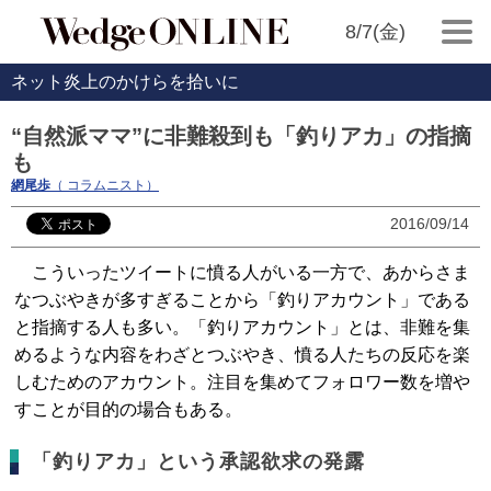
8/7(金)
ネット炎上のかけらを拾いに
“自然派ママ”に非難殺到も「釣りアカ」の指摘
も
網尾歩
（ コラムニスト）
2016/09/14
こういったツイートに憤る人がいる一方で、あからさま
なつぶやきが多すぎることから「釣りアカウント」である
と指摘する人も多い。「釣りアカウント」とは、非難を集
めるような内容をわざとつぶやき、憤る人たちの反応を楽
しむためのアカウント。注目を集めてフォロワー数を増や
すことが目的の場合もある。
「釣りアカ」という承認欲求の発露