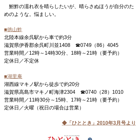
鮒鮓の濡れ衣を晴らしたいが、晴らさぬほうが自分のた
めのような。悩ましい。
■徳山鮓
北陸本線余呉駅から車で約3分
滋賀県伊香郡余呉町川並1408 ☎0749（86）4045
営業時間／12時～14時30分、18時～21時（要予約）
定休日／不定休
■湖里庵
湖西線マキノ駅から徒歩で約20分
滋賀県高島市マキノ町海津2304 ☎0740（28）1010
営業時間／11時30分～15時、17時～21時（要予約）
定休日／火曜（祝日の場合は営業）
◆「ひととき」2010年3月号より