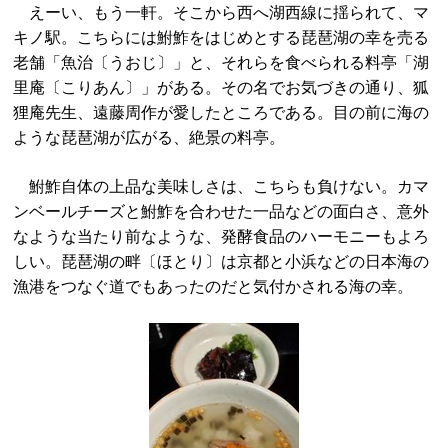
えーい、もう一軒。そこから西へ湖西線に揺られて、マ
キノ駅。こちらには鮒鮓をはじめとする琵琶湖の幸を売る
老舗「魚治〔うおじ〕」と、それらを食べられる料亭「湖
里庵〔こりあん〕」がある。その名でお気づきの通り、狐
狸庵先生、遠藤周作が愛したところである。目の前に海の
ような琵琶湖が広がる、絶景の料亭。
鮒鮓自体の上品な美味しさは、こちらも負けない。カマ
ンベールチーズと鮒鮓を合わせた一品などの面白さ、意外
なような当たり前なような、発酵食品のハーモニーもよろ
しい。琵琶湖の畔〔ほとり〕は京都と小浜などの日本海の
漁港をつなぐ道でもあったのだと気付かされる海の幸。