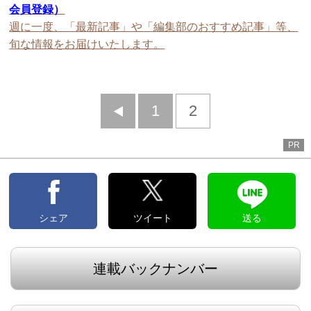
会員登録）
週に一度、「最新記事」や「編集部のおすすめ記事」等、
旬な情報をお届けいたします。
前
1
2
へ
PR
シェア
ツイート
送る
連載バックナンバー