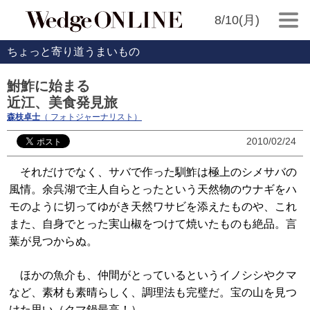
8/10(月)
ちょっと寄り道うまいもの
鮒鮓に始まる
近江、美食発見旅
森枝卓士
（ フォトジャーナリスト）
2010/02/24
それだけでなく、サバで作った馴鮓は極上のシメサバの
風情。余呉湖で主人自らとったという天然物のウナギをハ
モのように切ってゆがき天然ワサビを添えたものや、これ
また、自身でとった実山椒をつけて焼いたものも絶品。言
葉が見つからぬ。
ほかの魚介も、仲間がとっているというイノシシやクマ
など、素材も素晴らしく、調理法も完璧だ。宝の山を見つ
けた思い（クマ鍋最高！）。