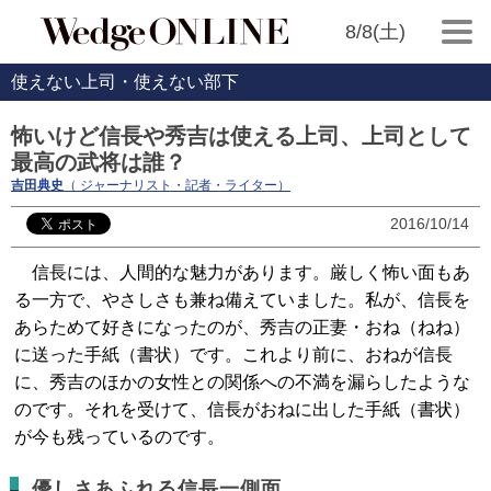
8/8(土)
使えない上司・使えない部下
怖いけど信長や秀吉は使える上司、上司として
最高の武将は誰？
吉田典史
（ ジャーナリスト・記者・ライター）
2016/10/14
信長には、人間的な魅力があります。厳しく怖い面もあ
る一方で、やさしさも兼ね備えていました。私が、信長を
あらためて好きになったのが、秀吉の正妻・おね（ねね）
に送った手紙（書状）です。これより前に、おねが信長
に、秀吉のほかの女性との関係への不満を漏らしたような
のです。それを受けて、信長がおねに出した手紙（書状）
が今も残っているのです。
優しさあふれる信長一側面