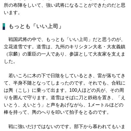
所の布陣をしいて、強い武将になることができたのだと思
います。
もっとも「いい上司」
戦国武将の中で、もっとも「いい上司」だと思うのが、
立花道雪です。道雪は、九州のキリシタン大名・大友義鎮
（宗麟）の重臣の一人であり、参謀として大友家を支えま
した。
若いころに木の下で日陰をしているとき、雷が落ちてき
て、半身不随となってしまったのです。それでも、合戦に
は輿（こし）に乗って出ます。100人ほどの兵が、その周
りを囲んで守ります。道雪はそばに刀と鉄砲を置き、「え
いとう、えいとう」と声をあげながら、1メートルほどの
棒を持って、輿のへりを叩いて拍子をとるのです。
戦に強いだけではないのです。部下から慕われてもいま