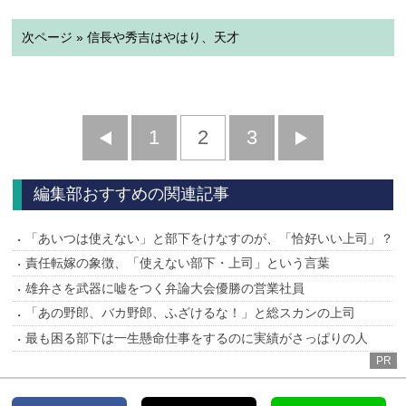
次ページ » 信長や秀吉はやはり、天才
前
1
2
3
次
へ
へ
編集部おすすめの関連記事
「あいつは使えない」と部下をけなすのが、「恰好いい上司」？
責任転嫁の象徴、「使えない部下・上司」という言葉
雄弁さを武器に嘘をつく弁論大会優勝の営業社員
「あの野郎、バカ野郎、ふざけるな！」と総スカンの上司
最も困る部下は一生懸命仕事をするのに実績がさっぱりの人
PR