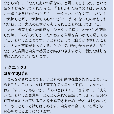
分からずに、「なんだあいつ変なの」と困ってしまった。という
話を子どもがしてくれた時に、「もしかしたらその子は、みんな
と一緒にあそびたかったのに、上手く言い出せなくて、もどかし
い気持ちと寂しい気持ちで心の中がいっぱいになったのかもしれ
ないね」と、大人の経験から考えられることを返してあげる。
また、野菜を食べた触感を「シャクッて感じ」と子どもが表現
した時、「みずみずしかったのね」と言葉を言いかえて返してあ
げる、といったことです。子どもにとっては自分が体験したこと
に、大人の言葉が返ってくることで、気づかなかった見方、知ら
なかった言葉と自分の感覚とが結びつきますから、新たな経験を
手に入れることとなります。
テクニック3
ほめてあげる
どんな小さなことでも、子どもの行動や発言を認めること、ほ
めること。これも声かけの重要なテクニックです。「よかった
ね」「すごいじゃないか」「そのとおり！」「さすが！」「えら
いね」といった言葉を、どんどん入れて会話しましょう。自分の
存在が肯定されていることを実感できるため、子どもはうれしく
て、もっともっと話しはじめます。自分が出会っている事がらに
関心を寄せるようになります。