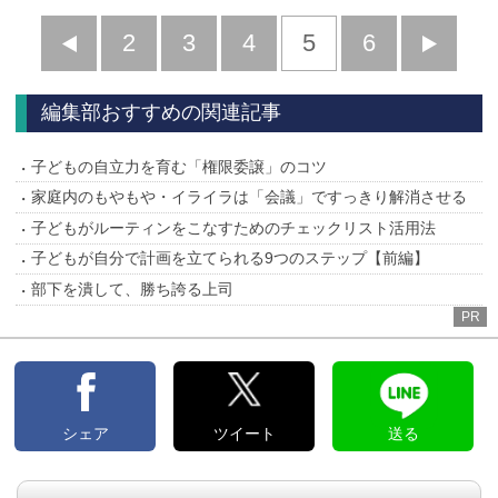
前
2
3
4
5
6
へ
へ
編集部おすすめの関連記事
子どもの自立力を育む「権限委譲」のコツ
家庭内のもやもや・イライラは「会議」ですっきり解消させる
子どもがルーティンをこなすためのチェックリスト活用法
子どもが自分で計画を立てられる9つのステップ【前編】
部下を潰して、勝ち誇る上司
PR
シェア
ツイート
送る