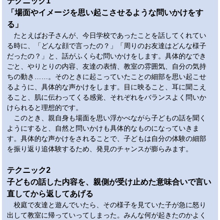
テクニック1
「場面やイメージを思い起こさせるような問いかけをす
る」
たとえばお子さんが、今日学校であったことを話してくれてい
る時に、「どんな顔で言ったの？」「周りのお友達はどんな様子
だったの？」と、話がふくらむ問いかけをします。具体的なでき
ごと、やりとりの内容、友達の表情、教室の雰囲気、自分の気持
ちの動き……。そのときに起こっていたことの細部を思い起こせ
るように、具体的な声かけをします。目に映ること、耳に聞こえ
ること、肌に伝わってくる感覚、それぞれをバランスよく問いか
けられると理想的です。
このとき、親自身も場面を思い浮かべながら子どもの話を聞く
ようにすると、自然と問いかけも具体的なものになっていきま
す。具体的な声かけをされることで、子どもは自分の体験の細部
を振り返り追体験するため、発見のチャンスが膨らみます。
テクニック2
子どもの話した内容を、親側が受け止めた意味合いで言い
直してから返してあげる
校庭で友達と遊んでいたら、その様子を見ていた子が急に怒り
出して教室に帰っていってしまった。みんな何が起きたのかよく