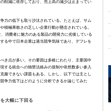
トの削減に依存しており、売上高の減少は止まってい
争力の低下も取り沙汰されている。たとえば、サム
感や積極果敢さの乏しい企業行動が懸念されている。
うな、消費者に魅力のある製品の開発力に劣後している
熟する中で日本企業は過当競争気味であり、デフレを
べき点が多い。その要因は多岐にわたり、主要国中
実現する統合への独禁法絡みの規制や依然数多い参入
は克服できない課題もある。しかし、以下では主とし
の競争力低下はどのように分析できるか論じてみた
業を大幅に下回る