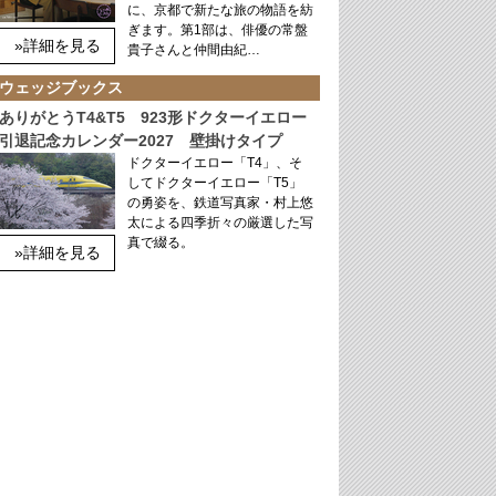
に、京都で新たな旅の物語を紡
ぎます。第1部は、俳優の常盤
»詳細を見る
貴子さんと仲間由紀…
ウェッジブックス
ありがとうT4&T5 923形ドクターイエロー
引退記念カレンダー2027 壁掛けタイプ
ドクターイエロー「T4」、そ
してドクターイエロー「T5」
の勇姿を、鉄道写真家・村上悠
太による四季折々の厳選した写
真で綴る。
»詳細を見る