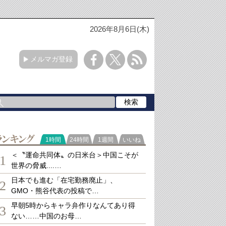
2026年8月6日(木)
メルマガ登録
ランキング
1時間
24時間
1週間
いいね
＜〝運命共同体〟の日米台＞中国こそが
1
世界の脅威....…
日本でも進む「在宅勤務廃止」、
2
GMO・熊谷代表の投稿で…
早朝5時からキャラ弁作りなんてあり得
3
ない……中国のお母…