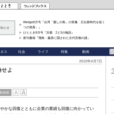
Wedge8月号『台湾「麗しの島」の実像 日台新時代を拓く「3
つの視座」』
お知らせ
ひととき8月号『京都 2と5の物語』
新刊書籍『飛鳥・藤原に隠された古代宮都の謎』
ジネス
社会
ライフ
特集
動画
2010年4月7日
換せよ
刷画面
やかな回復とともに企業の業績も回復に向かってい