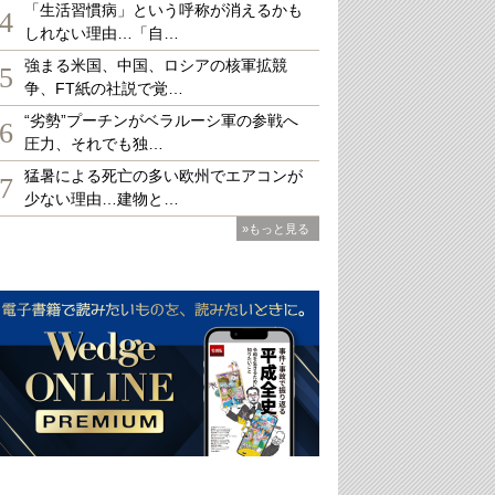
「生活習慣病」という呼称が消えるかも
4
しれない理由…「自…
強まる米国、中国、ロシアの核軍拡競
5
争、FT紙の社説で覚…
“劣勢”プーチンがベラルーシ軍の参戦へ
6
圧力、それでも独…
猛暑による死亡の多い欧州でエアコンが
7
少ない理由…建物と…
»もっと見る