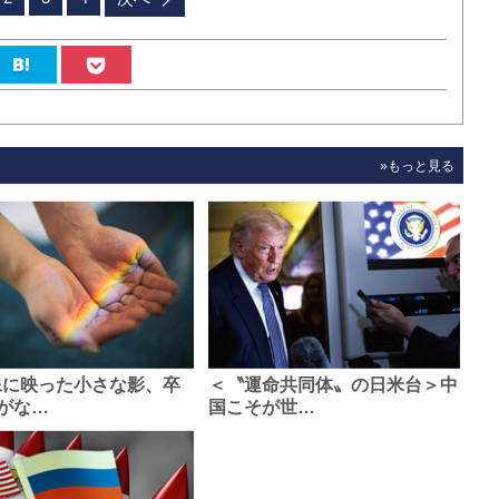
»もっと見る
像に映った小さな影、卒
＜〝運命共同体〟の日米台＞中
がな…
国こそが世…