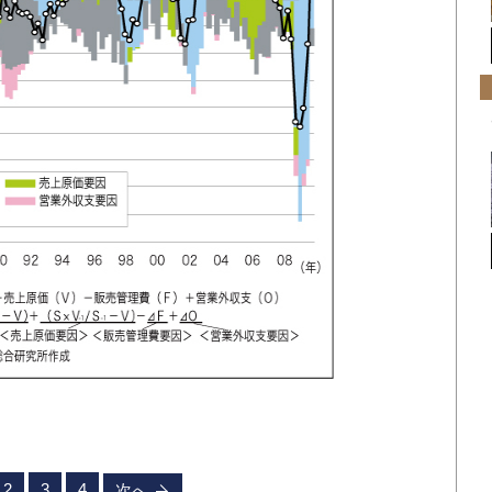
2
3
4
次へ