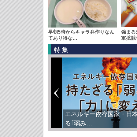
早朝5時からキャラ弁作りなん
強まる
てあり得な…
軍拡競
特集
エネルギー依存国家・日
る｢弱み…