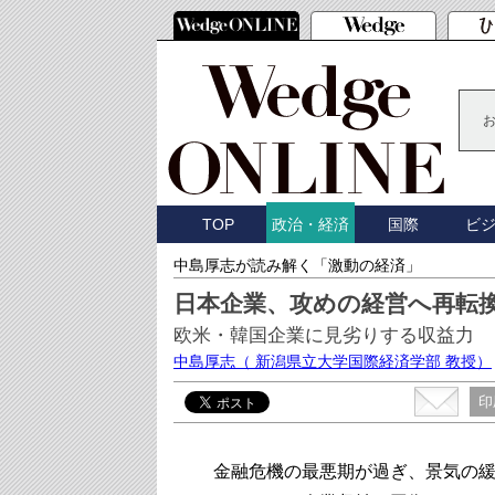
TOP
国際
ビ
政治・経済
中島厚志が読み解く「激動の経済」
日本企業、攻めの経営へ再転
欧米・韓国企業に見劣りする収益力
中島厚志
（ 新潟県立大学国際経済学部 教授）
印
金融危機の最悪期が過ぎ、景気の緩