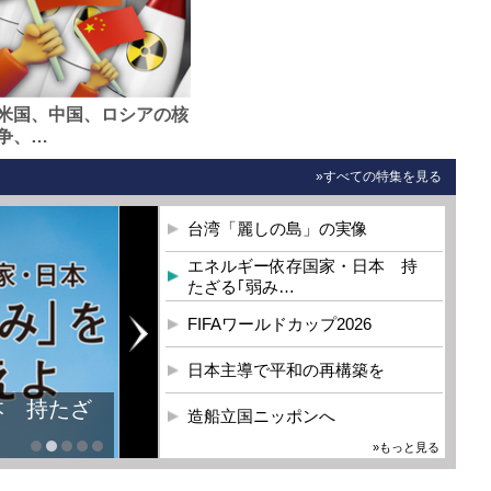
米国、中国、ロシアの核
争、…
»すべての特集を見る
台湾「麗しの島」の実像
エネルギー依存国家・日本 持
たざる｢弱み…
FIFAワールドカップ2026
日本主導で平和の再構築を
本 持たざ
造船立国ニッポンへ
»もっと見る