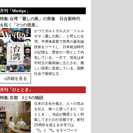
月刊「Wedge」
特集:台湾「麗しの島」の実像 日台新時代
を拓く「3つの視座」
かつてポルトガル人が「フォル
モサ（麗しの島）」と呼んだ台
湾。半導体産業で世界の最先端
技術をリードし、日本統治時代
の記憶も、歴史の一部として内
包している。一方で、現在は米
中対立の最前線に立たされ、難
しい現実に直面している。国際
社会で複雑な立…
»詳細を見る
月刊「ひととき」
特集:京都 2と5の物語
日本の文化や風土、人々の営み
を伝え、旅へと誘ってきた「ひ
ととき」。当誌が幾度となく特
集してきたのが京都です。創刊
25周年を迎える今号では、
〝2〟と〝5〟をキーワード