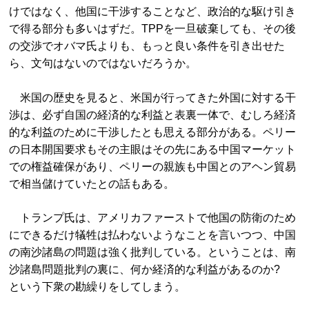
けではなく、他国に干渉することなど、政治的な駆け引き
で得る部分も多いはずだ。TPPを一旦破棄しても、その後
の交渉でオバマ氏よりも、もっと良い条件を引き出せた
ら、文句はないのではないだろうか。
米国の歴史を見ると、米国が行ってきた外国に対する干
渉は、必ず自国の経済的な利益と表裏一体で、むしろ経済
的な利益のために干渉したとも思える部分がある。ペリー
の日本開国要求もその主眼はその先にある中国マーケット
での権益確保があり、ペリーの親族も中国とのアヘン貿易
で相当儲けていたとの話もある。
トランプ氏は、アメリカファーストで他国の防衛のため
にできるだけ犠牲は払わないようなことを言いつつ、中国
の南沙諸島の問題は強く批判している。ということは、南
沙諸島問題批判の裏に、何か経済的な利益があるのか?
という下衆の勘繰りをしてしまう。