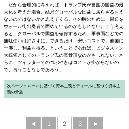
だから合理的に考えれば、トランプ氏が自国の国益の最
大化を考えた場合、結局グローバルな国益に戻らざるをえ
ないのではないかと思えてくる。その時のために、周辺を
ウォール街出身者で固めているのかもしれない。こう考え
ると、グローバルで国益を確保するため、軍事面などでの
無駄使いは許さずに、できるだけ、安いコストで、他国に
干渉し、利益を得る。ということであれば、ビジネスマン
大統領としてのトランプ氏の真骨頂なのかもしれない。さ
らに、ツイッターでのつぶやきはコストが掛からないの
で、言うことなしであろう。
次ページ » ルールに基づく資本主義とディールに基づく資本主
義の矛盾
前
1
2
3
次