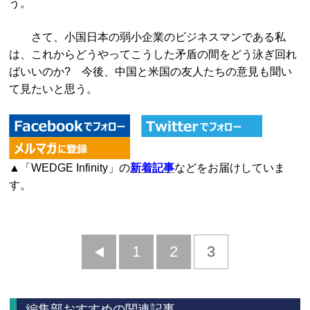
う。
さて、小国日本の弱小企業のビジネスマンである私
は、これからどうやってこうした矛盾の間をどう泳ぎ回れ
ばいいのか? 今後、中国と米国の友人たちの意見も聞い
て見たいと思う。
▲「WEDGE Infinity」の
新着記事
などをお届けしていま
す。
前
1
2
3
へ
編集部おすすめの関連記事