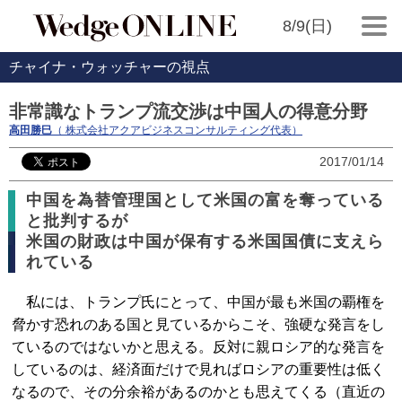
8/9(日)
チャイナ・ウォッチャーの視点
非常識なトランプ流交渉は中国人の得意分野
高田勝巳
（ 株式会社アクアビジネスコンサルティング代表）
2017/01/14
中国を為替管理国として米国の富を奪っている
と批判するが
米国の財政は中国が保有する米国国債に支えら
れている
私には、トランプ氏にとって、中国が最も米国の覇権を
脅かす恐れのある国と見ているからこそ、強硬な発言をし
ているのではないかと思える。反対に親ロシア的な発言を
しているのは、経済面だけで見ればロシアの重要性は低く
なるので、その分余裕があるのかとも思えてくる（直近の