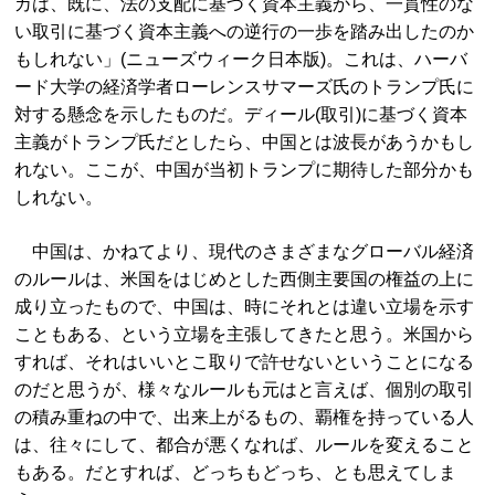
カは、既に、法の支配に基づく資本主義から、一貫性のな
い取引に基づく資本主義への逆行の一歩を踏み出したのか
もしれない」(ニューズウィーク日本版)。これは、ハーバ
ード大学の経済学者ローレンスサマーズ氏のトランプ氏に
対する懸念を示したものだ。ディール(取引)に基づく資本
主義がトランプ氏だとしたら、中国とは波長があうかもし
れない。ここが、中国が当初トランプに期待した部分かも
しれない。
中国は、かねてより、現代のさまざまなグローバル経済
のルールは、米国をはじめとした西側主要国の権益の上に
成り立ったもので、中国は、時にそれとは違い立場を示す
こともある、という立場を主張してきたと思う。米国から
すれば、それはいいとこ取りで許せないということになる
のだと思うが、様々なルールも元はと言えば、個別の取引
の積み重ねの中で、出来上がるもの、覇権を持っている人
は、往々にして、都合が悪くなれば、ルールを変えること
もある。だとすれば、どっちもどっち、とも思えてしま