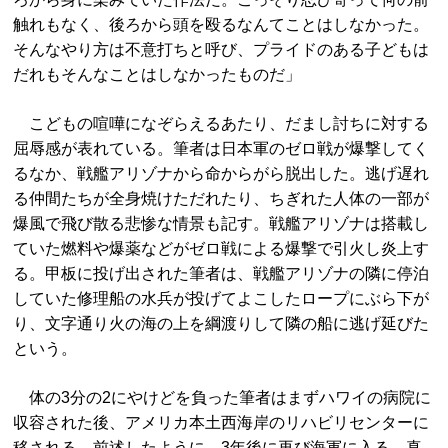
触れもなく、後ろから頭を殴るなんてことはしなかった。
そんなやり方は不意打ちと呼び、プライドのある子どもは
だれもそんなことはしなかったものだ」
こどもの喧嘩になぞらえるあたり、だまし討ちに対する
屈辱感が表れている。筆者は日本軍のゼロ戦が爆撃してく
るなか、戦艦アリゾナから命からがら脱出した。逃げ遅れ
る仲間たちが全身焼けただれたり、ちぎれた人体の一部が
爆風で飛び散る悲惨な情景も記す。戦艦アリゾナは搭載し
ていた燃料や爆薬などがゼロ戦による爆撃で引火し炎上す
る。甲板に投げ出された筆者は、戦艦アリゾナの隣に停泊
していた修理船の水兵が投げてよこしたロープにぶら下が
り、文字通り火の海の上を綱渡りして隣の船に逃げ延びた
という。
体の3分の2にやけどを負った筆者はまずハワイの病院に
収容された後、アメリカ本土西海岸のリハビリセンターに
移される。前述したように、3年後に再び海軍に入る。真