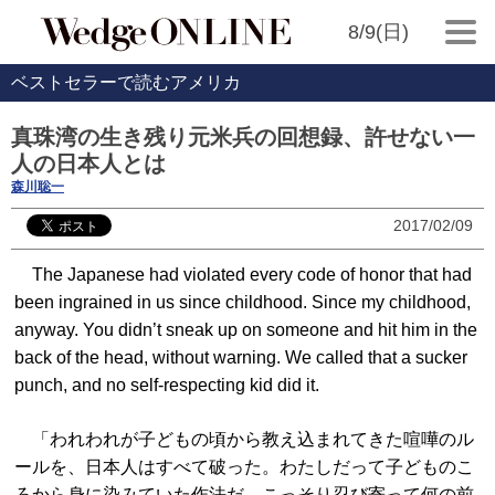
8/9(日)
ベストセラーで読むアメリカ
真珠湾の生き残り元米兵の回想録、許せない一
人の日本人とは
森川聡一
2017/02/09
The Japanese had violated every code of honor that had
been ingrained in us since childhood. Since my childhood,
anyway. You didn’t sneak up on someone and hit him in the
back of the head, without warning. We called that a sucker
punch, and no self-respecting kid did it.
「われわれが子どもの頃から教え込まれてきた喧嘩のル
ールを、日本人はすべて破った。わたしだって子どものこ
ろから身に染みていた作法だ。こっそり忍び寄って何の前