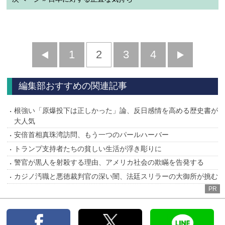
前
1
2
3
4
次
へ
へ
編集部おすすめの関連記事
根強い「原爆投下は正しかった」論、反日感情を高める歴史書が
大人気
安倍首相真珠湾訪問、もう一つのパールハーバー
トランプ支持者たちの貧しい生活が浮き彫りに
警官が黒人を射殺する理由、アメリカ社会の欺瞞を告発する
カジノ汚職と悪徳裁判官の深い闇、法廷スリラーの大御所が挑む
PR