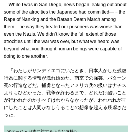
While I was in San Diego, news began leaking out about
some of the atrocities the Japanese had committed—－the
Rape of Nanking and the Bataan Death March among
them. The way they treated our prisoners was worse than
even the Nazis. We didn’t know the full extent of those
atrocities until the war was over, but what we heard was
beyond what you thought human beings were capable of
doing to one another.
「わたしがサンディエゴにいたとき、日本人がした残虐
行為に関する情報が洩れ始めた。南京での強姦、バターン
死の行進などだ。捕虜となったアメリカ兵の扱いはナチス
よりもひどかった。戦争が終わるまで、どれだけ酷いこと
が行われたのかすべてはわからなかったが、われわれが耳
にしたことは人間がなしうることの想像を超える残虐さだ
った」
次ページ » 日本に対する正直な気持ち