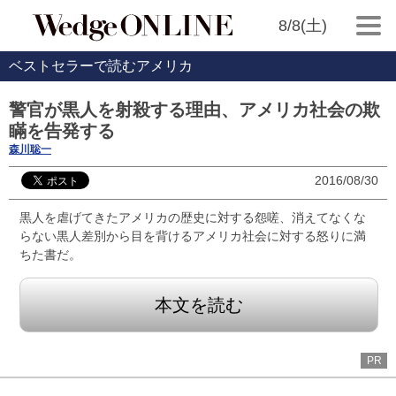
8/8(土)
ベストセラーで読むアメリカ
警官が黒人を射殺する理由、アメリカ社会の欺
瞞を告発する
森川聡一
2016/08/30
黒人を虐げてきたアメリカの歴史に対する怨嗟、消えてなくな
らない黒人差別から目を背けるアメリカ社会に対する怒りに満
ちた書だ。
本文を読む
PR