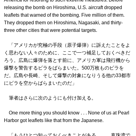
releasing the bomb on Hiroshima, U.S. aircraft dropped
leaflets that warned of the bombing. Five million of them.
They dropped them on Hiroshima, Nagasaki, and thirty-
three other cities that were potential targets.
「アメリカが究極の手段（原子爆弾）に訴えたことをよ
く思わない人々のために、ここで一つ補足しておくべきだ
ろう。広島に爆弾を落とす前に、アメリカ軍は飛行機から
爆撃を警告するビラをばらまいた。500万枚ものビラを
だ。広島や長崎、そして爆撃の対象になりうる他の33都市
にビラを空からばらまいたのだ」
筆者はさらに次のようにも付け加える。
One more thing you should know . . . None of us at Pearl
Harbor got leaflets like that from the Japanese.
「もうひとつ知っておくべきことがある．．．真珠湾で