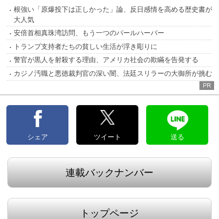
根強い「原爆投下は正しかった」論、反日感情を高める歴史書が
大人気
安倍首相真珠湾訪問、もう一つのパールハーバー
トランプ支持者たちの貧しい生活が浮き彫りに
警官が黒人を射殺する理由、アメリカ社会の欺瞞を告発する
カジノ汚職と悪徳裁判官の深い闇、法廷スリラーの大御所が挑む
PR
シェア
ツイート
送る
連載バックナンバー
トップページ