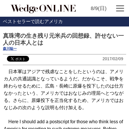
8/9(日)
ベストセラーで読むアメリカ
真珠湾の生き残り元米兵の回想録、許せない一
人の日本人とは
森川聡一
2017/02/09
日本軍はアジアで残虐なことをしたというのは、アメリ
カ人の共通認識となっているようだ。だからこそ、戦争を
終わらせるために、広島・長崎に原爆を投下したのは仕方
なかったという、アメリカではおなじみの理屈へとつなが
る。さらに、原爆投下を正当化するため、アメリカではお
なじみの次のような説明も付け加える。
Here I should add a postscript for those who think less of
America for resorting to such extreme measures. Before