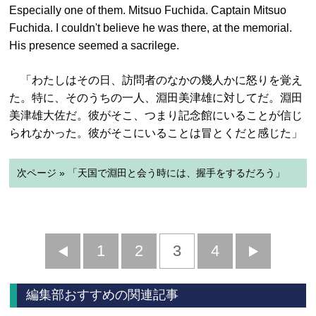
Especially one of them. Mitsuo Fuchida. Captain Mitsuo
Fuchida. I couldn't believe he was there, at the memorial.
His presence seemed a sacrilege.
「わたしはその日、訪問者のなかの幾人かに怒りを覚え
た。特に、そのうちの一人、淵田美津雄に対してだ。淵田
美津雄大佐だ。彼がそこ、つまり記念館にいることが信じ
られなかった。彼がそこにいることは冒とくだと感じた」
次ページ » 「天国で淵田と会う時には、握手をするだろう」
前
1
2
3
4
次
へ
へ
編集部おすすめの関連記事