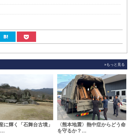
»もっと見る
産に輝く「石舞台古墳」
〈熊本地震〉熱中症からどう命
0…
を守るか？…