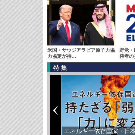
米国・サウジアラビア原子力協
野党・
力協定が持…
権者の
特集
エネルギー依存国家・日