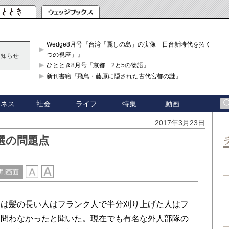
Wedge8月号『台湾「麗しの島」の実像 日台新時代を拓く「3
つの視座」』
お知らせ
ひととき8月号『京都 2と5の物語』
新刊書籍『飛鳥・藤原に隠された古代宮都の謎』
ジネス
社会
ライフ
特集
動画
2017年3月23日
領選の問題点
刷画面
は髪の長い人はフランク人で半分刈り上げた人はフ
は問わなかったと聞いた。現在でも有名な外人部隊の