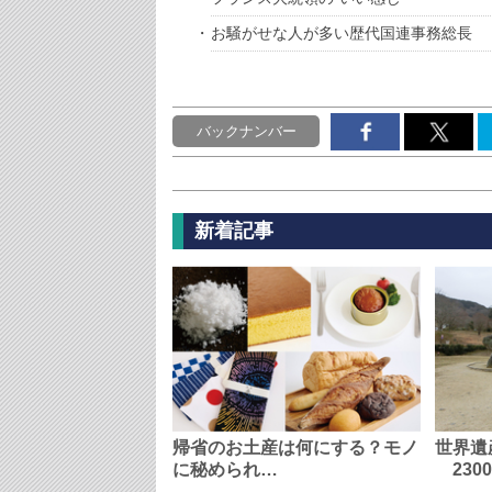
お騒がせな人が多い歴代国連事務総長
バックナンバー
新着記事
帰省のお土産は何にする？モノ
世界遺
に秘められ…
230