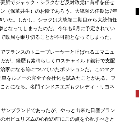
所要所でジャック・シラクなど反対政党に首相を任せ
ン（保革共生）のお陰であろう。大統領の任期は7年
きいた。しかし、シラクは大統領二期目から大統領任
挙となってしまったのだ。今年も6月に予定されてい
整で政局を乗り切ることが不可能となってしまった。
でフランスのトニーブレーヤーと呼ばれるエマニュ
名だが、経歴も素晴らしくロスチャイルド銀行で支配
政治家になる前についていたポジションだ。このマク
自動車をルノーの完全子会社化を試みたことがある。フ
なことになる。名門インドスエズもクレディ・リヨネ
トサンブランドであったが、やっと出来た日産ブラン
国のポピュリズムの心配の前にこの点を心配すべきと