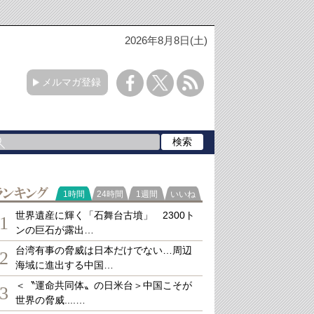
2026年8月8日(土)
メルマガ登録
ランキング
1時間
24時間
1週間
いいね
世界遺産に輝く「石舞台古墳」 2300ト
1
ンの巨石が露出…
台湾有事の脅威は日本だけでない…周辺
2
海域に進出する中国…
＜〝運命共同体〟の日米台＞中国こそが
3
世界の脅威....…