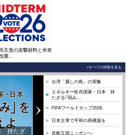
民主党の攻撃材料と米有
投票…
»すべての特集を見る
台湾「麗しの島」の実像
エネルギー依存国家・日本 持
たざる｢弱み…
FIFAワールドカップ2026
日本主導で平和の再構築を
本 持たざ
造船立国ニッポンへ