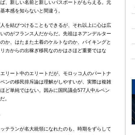
れば、新しい名前と新しいパスポートがもらえる。元
の基本感を知らないと間違う。
人を結びつけることもできるが、それ以上に心は広
ないのがフランス人だからだ。先祖はネアンデルター
たのか、はたまた土着のケルトなのか、バイキングと
フリカからの出稼ぎ移民なのかはさほど重要ではな
エリート中のエリートだが、モロッコ人のパートナ
ルペンの移民排斥論は理解がしやすいが、実際は複雑
ほど単純ではない。因みに国民議会577人中ルペン
状だ。
配
ッテランが名大統領になれたのも、時期をずらして