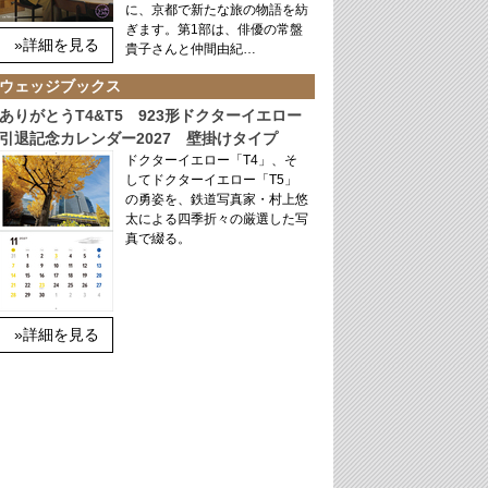
に、京都で新たな旅の物語を紡
ぎます。第1部は、俳優の常盤
»詳細を見る
貴子さんと仲間由紀…
ウェッジブックス
ありがとうT4&T5 923形ドクターイエロー
引退記念カレンダー2027 壁掛けタイプ
ドクターイエロー「T4」、そ
してドクターイエロー「T5」
の勇姿を、鉄道写真家・村上悠
太による四季折々の厳選した写
真で綴る。
»詳細を見る