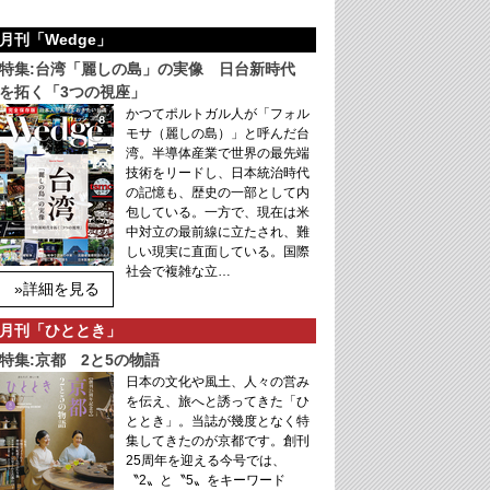
月刊「Wedge」
特集:台湾「麗しの島」の実像 日台新時代
を拓く「3つの視座」
かつてポルトガル人が「フォル
モサ（麗しの島）」と呼んだ台
湾。半導体産業で世界の最先端
技術をリードし、日本統治時代
の記憶も、歴史の一部として内
包している。一方で、現在は米
中対立の最前線に立たされ、難
しい現実に直面している。国際
社会で複雑な立…
»詳細を見る
月刊「ひととき」
特集:京都 2と5の物語
日本の文化や風土、人々の営み
を伝え、旅へと誘ってきた「ひ
ととき」。当誌が幾度となく特
集してきたのが京都です。創刊
25周年を迎える今号では、
〝2〟と〝5〟をキーワード