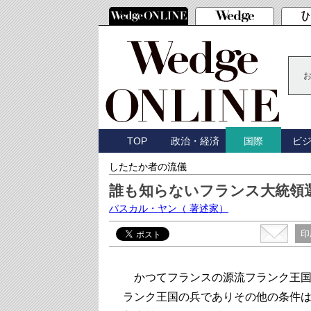
TOP
政治・経済
ビ
国際
したたか者の流儀
誰も知らないフランス大統
パスカル・ヤン
（ 著述家）
印
かつてフランスの源流フランク王国
ランク王国の兵でありその他の条件