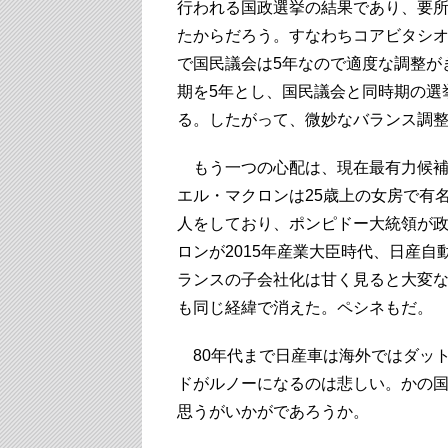
行われる国政選挙の結果であり、要
たからだろう。すなわちコアビタシオ
で国民議会は5年なので適度な調整が
期を5年とし、国民議会と同時期の選
る。したがって、微妙なバランス調
もう一つの心配は、現在最有力候補
エル・マクロンは25歳上の女房で有
人をしており、ポンピドー大統領が
ロンが2015年産業大臣時代、日産
ランスの子会社化は甘く見ると大変
も同じ経緯で消えた。ペシネもだ。
80年代まで日産車は海外ではダッ
ドがルノーになるのは悲しい。かの
思うがいかがであろうか。