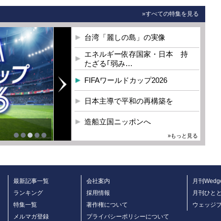
»すべての特集を見る
台湾「麗しの島」の実像
エネルギー依存国家・日本 持
たざる｢弱み…
FIFAワールドカップ2026
日本主導で平和の再構築を
造船立国ニッポンへ
»もっと見る
最新記事一覧
会社案内
月刊Wedg
ランキング
採用情報
月刊ひと
特集一覧
著作権について
ウェッジ
メルマガ登録
プライバシーポリシーについて