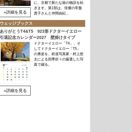
に、京都で新たな旅の物語を紡
ぎます。第1部は、俳優の常盤
»詳細を見る
貴子さんと仲間由紀…
ウェッジブックス
ありがとうT4&T5 923形ドクターイエロー
引退記念カレンダー2027 壁掛けタイプ
ドクターイエロー「T4」、そ
してドクターイエロー「T5」
の勇姿を、鉄道写真家・村上悠
太による四季折々の厳選した写
真で綴る。
»詳細を見る