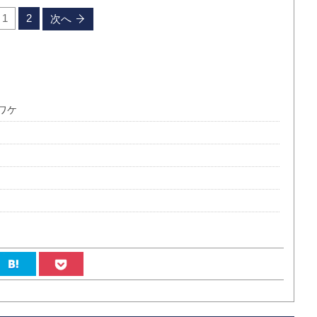
1
2
次へ
ワケ