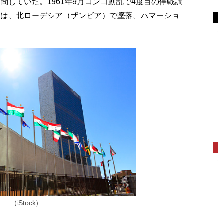
していた。1961年9月コンゴ動乱で4度目の停戦調
機は、北ローデシア（ザンビア）で墜落、ハマーショ
（iStock）