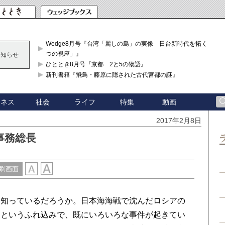
Wedge8月号『台湾「麗しの島」の実像 日台新時代を拓く「3
つの視座」』
お知らせ
ひととき8月号『京都 2と5の物語』
新刊書籍『飛鳥・藤原に隠された古代宮都の謎』
ジネス
社会
ライフ
特集
動画
2017年2月8日
事務総長
刷画面
知っているだろうか。日本海海戦で沈んだロシアの
るというふれ込みで、既にいろいろな事件が起きてい