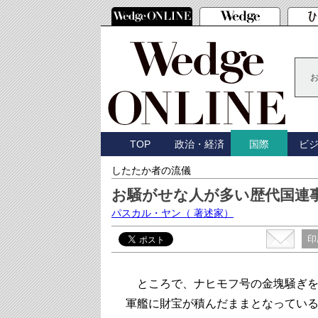
TOP
政治・経済
ビ
国際
したたか者の流儀
お騒がせな人が多い歴代国連
パスカル・ヤン
（ 著述家）
印
ところで、ナヒモフ号の金塊騒ぎを
軍艦に財宝が積んだままとなってい