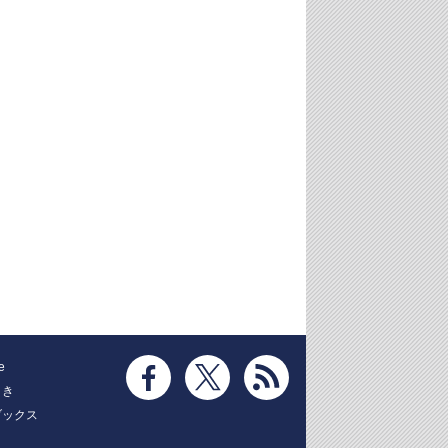
e
とき
ブックス