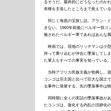
るそうだ。最終的にどうなったのか
有権を主張したところまで覚えてい
同じく海底の宝探し話、アラン・ド
きない。1960年前後にベルギー領
揄されたベルギー軍であればあんな
映画では、現地のリッチマンは小型
持って乗り込むが沖合に墜落してし
た軍人もすべての事実を知っている
当時アフリカ民族主義が勃興し、資
コンゴは宗主国と比べて巨大な国土
る事件に発展する。先の墜落事件は
同時期に全くの実話の墜落事故があっ
たコンゴは、激化する内乱の沈静化