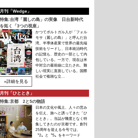
月刊「Wedge」
特集:台湾「麗しの島」の実像 日台新時代
を拓く「3つの視座」
かつてポルトガル人が「フォル
モサ（麗しの島）」と呼んだ台
湾。半導体産業で世界の最先端
技術をリードし、日本統治時代
の記憶も、歴史の一部として内
包している。一方で、現在は米
中対立の最前線に立たされ、難
しい現実に直面している。国際
社会で複雑な立…
»詳細を見る
月刊「ひととき」
特集:京都 2と5の物語
日本の文化や風土、人々の営み
を伝え、旅へと誘ってきた「ひ
ととき」。当誌が幾度となく特
集してきたのが京都です。創刊
25周年を迎える今号では、
〝2〟と〝5〟をキーワード