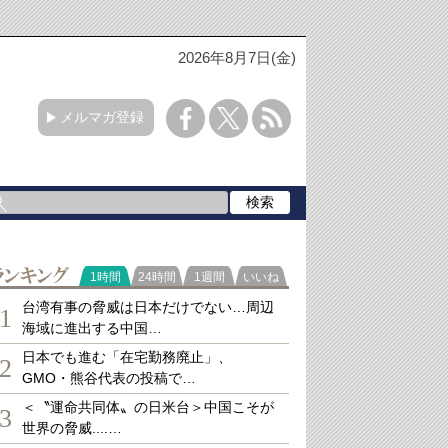
2026年8月7日(金)
メルマガ登録
ランキング
1時間
24時間
1週間
いいね
台湾有事の脅威は日本だけでない…周辺
1
海域に進出する中国…
日本でも進む「在宅勤務廃止」、
2
GMO・熊谷代表の投稿で…
＜〝運命共同体〟の日米台＞中国こそが
3
世界の脅威....…