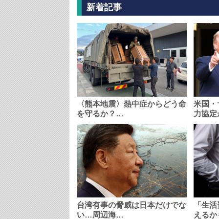
新着記事
〈熊本地震〉熱中症からどう命
米国・
を守るか？…
力協定
台湾有事の脅威は日本だけでな
「生活
い…周辺海…
えるか