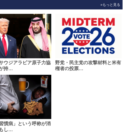
»もっと見る
サウジアラビア原子力協
野党・民主党の攻撃材料と米有
が持…
権者の投票…
習慣病」という呼称が消
もし…