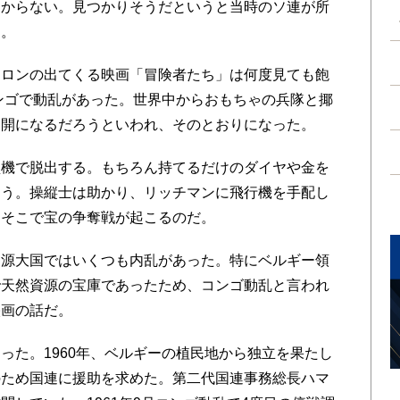
わからない。見つかりそうだというと当時のソ連が所
る。
ロンの出てくる映画「冒険者たち」は何度見ても飽
コンゴで動乱があった。世界中からおもちゃの兵隊と揶
展開になるだろうといわれ、そのとおりになった。
機で脱出する。もちろん持てるだけのダイヤや金を
まう。操縦士は助かり、リッチマンに飛行機を手配し
。そこで宝の争奪戦が起こるのだ。
源大国ではいくつも内乱があった。特にベルギー領
で天然資源の宝庫であったため、コンゴ動乱と言われ
映画の話だ。
た。1960年、ベルギーの植民地から独立を果たし
のため国連に援助を求めた。第二代国連事務総長ハマ