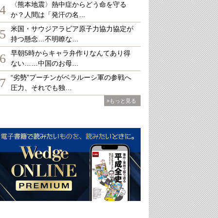
〈熊本地震〉熱中症からどう命を守る
4
か？人間は「発汗の名…
米国・サウジアラビア原子力協力協定が
5
持つ懸念…不明瞭な…
早朝5時からキャラ弁作りなんてあり得
6
ない……中国のお母…
“劣勢”プーチンがベラルーシ軍の参戦へ
7
圧力、それでも独…
»もっと見る