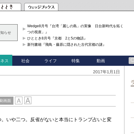
Wedge8月号『台湾「麗しの島」の実像 日台新時代を拓く「3
つの視座」』
お知らせ
ひととき8月号『京都 2と5の物語』
新刊書籍『飛鳥・藤原に隠された古代宮都の謎』
社会
ライフ
特集
動画
ジネス
2017年1月1日
刷画面
つ。いや二つ。反省がないと本当にトランプ占いと変