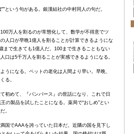
””という句がある。銀漢結社の中村同人の句だ。
00万人を割るのが常態化して、数学が不得意でツ
の人口が早晩1億人を割ることが計算できるようにな
歳まで生きても1億人だ。100まで生きることもない
人口は5千万人を割ることが実感できるようになる。
ようになる。ペットの老化は人間より早い。早晩、
てくる。
て初めて、『パンパース』の世話になり、これで日
花王の製品を試したことになる。薬局で“おしめ”とい
世だ。
満国でAAAを誇っていた日本だ。近隣の国を見下し
Aとかいって金をばらまいた結果、国の格付けは既