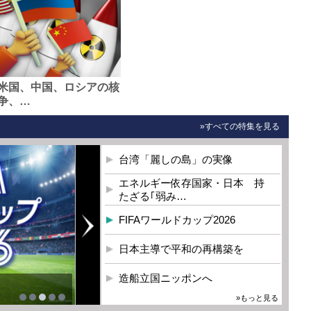
米国、中国、ロシアの核
争、…
»すべての特集を見る
台湾「麗しの島」の実像
エネルギー依存国家・日本 持
たざる｢弱み…
FIFAワールドカップ2026
日本主導で平和の再構築を
造船立国ニッポンへ
»もっと見る