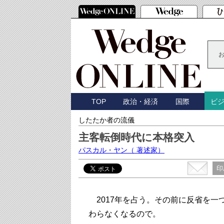
TOP
政治・経済
国際
ビ
したたか者の流儀
主客転倒時代に本格突入
パスカル・ヤン
（ 著述家）
印
2017年を占う。その前に反省を一
わらなくなるので。