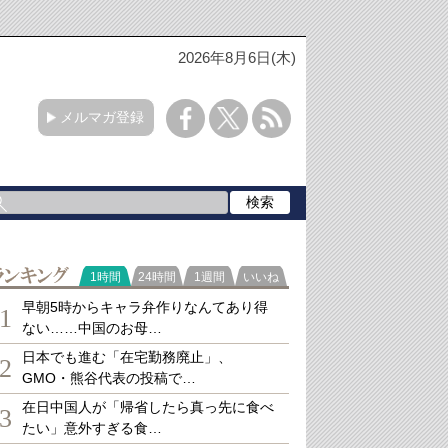
2026年8月6日(木)
メルマガ登録
ランキング
1時間
24時間
1週間
いいね
早朝5時からキャラ弁作りなんてあり得
1
ない……中国のお母…
日本でも進む「在宅勤務廃止」、
2
GMO・熊谷代表の投稿で…
在日中国人が「帰省したら真っ先に食べ
3
たい」意外すぎる食…