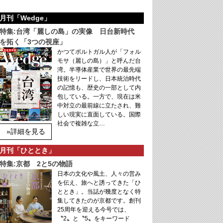
月刊「Wedge」
特集:台湾「麗しの島」の実像 日台新時代
を拓く「3つの視座」
かつてポルトガル人が「フォル
モサ（麗しの島）」と呼んだ台
湾。半導体産業で世界の最先端
技術をリードし、日本統治時代
の記憶も、歴史の一部として内
包している。一方で、現在は米
中対立の最前線に立たされ、難
しい現実に直面している。国際
社会で複雑な立…
»詳細を見る
月刊「ひととき」
特集:京都 2と5の物語
日本の文化や風土、人々の営み
を伝え、旅へと誘ってきた「ひ
ととき」。当誌が幾度となく特
集してきたのが京都です。創刊
25周年を迎える今号では、
〝2〟と〝5〟をキーワード