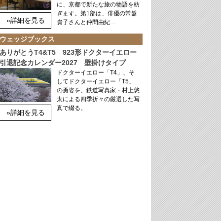
に、京都で新たな旅の物語を紡
ぎます。第1部は、俳優の常盤
»詳細を見る
貴子さんと仲間由紀…
ウェッジブックス
ありがとうT4&T5 923形ドクターイエロー
引退記念カレンダー2027 壁掛けタイプ
ドクターイエロー「T4」、そ
してドクターイエロー「T5」
の勇姿を、鉄道写真家・村上悠
太による四季折々の厳選した写
真で綴る。
»詳細を見る