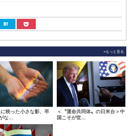
»もっと見る
像に映った小さな影、卒
＜〝運命共同体〟の日米台＞中
がな…
国こそが世…