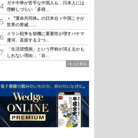
ガチ中華が苦手な中国人も…日本人には
4
理解しづらい「多様…
＜〝運命共同体〟の日米台＞中国こそが
5
世界の脅威....…
イラン戦争を契機に重要性が増すパナマ
6
運河、直面する２つ…
「生活習慣病」という呼称が消えるかも
7
しれない理由…「自…
»もっと見る