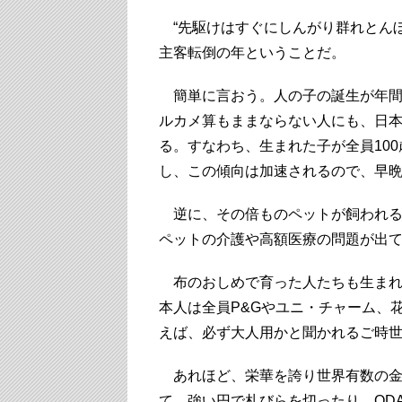
“先駆けはすぐにしんがり群れとんぼ
主客転倒の年ということだ。
簡単に言おう。人の子の誕生が年間1
ルカメ算もままならない人にも、日本
る。すなわち、生まれた子が全員100
し、この傾向は加速されるので、早晩
逆に、その倍ものペットが飼われる
ペットの介護や高額医療の問題が出
布のおしめで育った人たちも生まれ
本人は全員P&Gやユニ・チャーム、
えば、必ず大人用かと聞かれるご時
あれほど、栄華を誇り世界有数の金
て、強い円で札びらを切ったり、OD