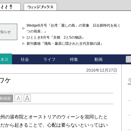
Wedge8月号『台湾「麗しの島」の実像 日台新時代を拓く「3
つの視座」』
お知らせ
ひととき8月号『京都 2と5の物語』
新刊書籍『飛鳥・藤原に隠された古代宮都の謎』
社会
ライフ
特集
動画
ジネス
2016年12月27日
ワケ
刷画面
九州の湯布院とオーストリアのウィーンを混同したと
んだから起きることで、心配は要らないといってはい