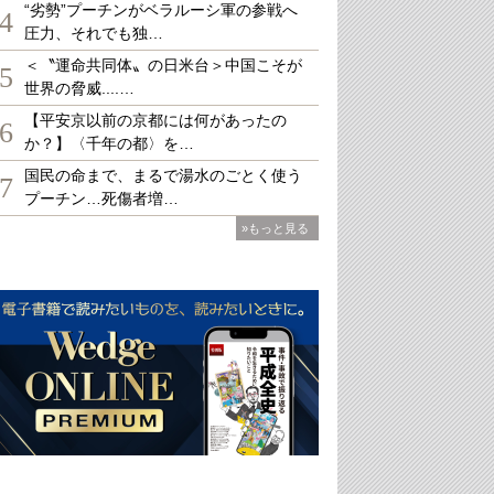
“劣勢”プーチンがベラルーシ軍の参戦へ
4
圧力、それでも独…
＜〝運命共同体〟の日米台＞中国こそが
5
世界の脅威....…
【平安京以前の京都には何があったの
6
か？】〈千年の都〉を…
国民の命まで、まるで湯水のごとく使う
7
プーチン…死傷者増…
»もっと見る