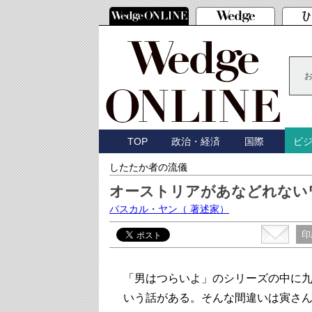
TOP
政治・経済
国際
ビ
したたか者の流儀
オーストリアがあなどれない
パスカル・ヤン
（ 著述家）
印
「男はつらいよ」のシリーズの中に
いう話がある。そんな間違いは寅さ