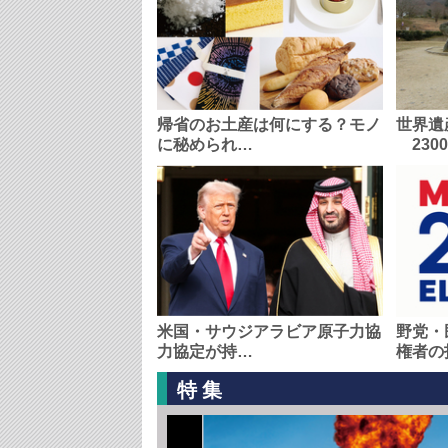
帰省のお土産は何にする？モノ
世界遺
に秘められ…
230
米国・サウジアラビア原子力協
野党・
力協定が持…
権者の
特集