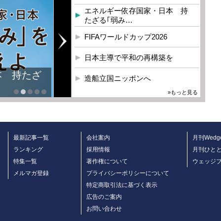
エネルギー依存国家・日本 持
たざる｢弱み…
FIFAワールドカップ2026
日本主導で平和の再構築を
本 持たざ
造船立国ニッポンへ
»もっと見る
最新記事一覧
会社案内
月刊Wedg
ランキング
採用情報
月刊ひと
特集一覧
著作権について
ウェッジ
メルマガ登録
プライバシーポリシーについて
特定商取引法に基づく表示
広告のご案内
お問い合わせ