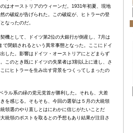
のはオーストリアのウィーンだ。1931年初夏、現地
突然の破綻が告げられた。この破綻が、ヒトラーの登
グとなったのだ。
契機として、ドイツ第2位の大銀行が倒産し、7月は
まで閉鎖されるという異常事態となった。ここにドイ
続出した。影響はドイツ・オーストリアにとどまらず
。このとき既にドイツの失業者は3割以上に達し、さ
ここにヒトラーを生み出す背景をつくってしまったの
ベラル系の緑の党元党首が勝利した。それも、大差
動きを感じる。そもそも、今回の選挙は５月の大統領
大統領選のやり直しとはにわかに信じがたいことだ
が大統領のポストを取るとの予想もあり結果が注目さ