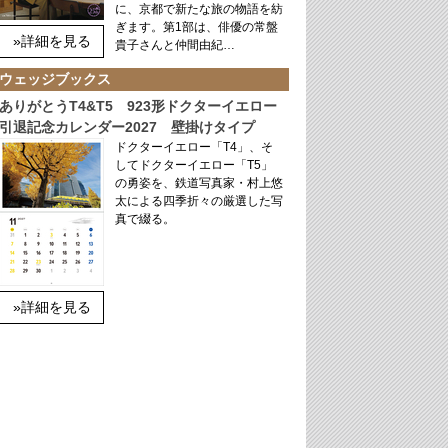
に、京都で新たな旅の物語を紡
ぎます。第1部は、俳優の常盤
»詳細を見る
貴子さんと仲間由紀…
ウェッジブックス
ありがとうT4&T5 923形ドクターイエロー
引退記念カレンダー2027 壁掛けタイプ
ドクターイエロー「T4」、そ
してドクターイエロー「T5」
の勇姿を、鉄道写真家・村上悠
太による四季折々の厳選した写
真で綴る。
»詳細を見る