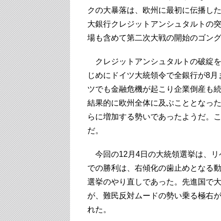
クの大暴落は、欧州に最初に伝播した
大銀行クレジットアンシュタルトの
場も含めて第二次大戦の開始のゴン
クレジットアンシュタルトの破綻を
じめにドイツ大統領令で全銀行が8月
ツでも金融危機が起こり企業倒産も
結果的に欧州全体に及ぶこととなった
らに増加する勢いであったようだ。
だ。
今回の12月4日の大統領選挙は、リ
での勝利は、右傾化の歯止めとなる
選挙のやり直しであった。先進国で
が、難民反対ムードの勢い乗る極右
れた。