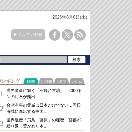
2026年8月8日(土)
メルマガ登録
ランキング
1時間
24時間
1週間
いいね
世界遺産に輝く「石舞台古墳」 2300ト
1
ンの巨石が露出…
台湾有事の脅威は日本だけでない…周辺
2
海域に進出する中国…
世界遺産「飛鳥・藤原」の秘密 宮都が
3
繰り返し置かれた本…