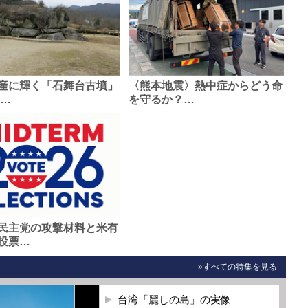
産に輝く「石舞台古墳」
〈熊本地震〉熱中症からどう命
0…
を守るか？…
民主党の攻撃材料と米有
投票…
»すべての特集を見る
台湾「麗しの島」の実像