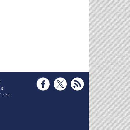
e
とき
ブックス