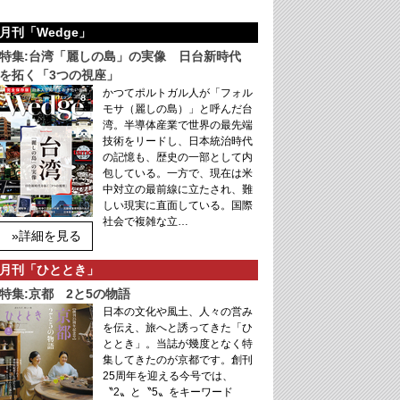
月刊「Wedge」
特集:台湾「麗しの島」の実像 日台新時代
を拓く「3つの視座」
かつてポルトガル人が「フォル
モサ（麗しの島）」と呼んだ台
湾。半導体産業で世界の最先端
技術をリードし、日本統治時代
の記憶も、歴史の一部として内
包している。一方で、現在は米
中対立の最前線に立たされ、難
しい現実に直面している。国際
社会で複雑な立…
»詳細を見る
月刊「ひととき」
特集:京都 2と5の物語
日本の文化や風土、人々の営み
を伝え、旅へと誘ってきた「ひ
ととき」。当誌が幾度となく特
集してきたのが京都です。創刊
25周年を迎える今号では、
〝2〟と〝5〟をキーワード