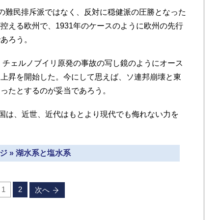
の難民排斥派ではなく、反対に穏健派の圧勝となった
控える欧州で、1931年のケースのように欧州の先行
であろう。
。チェルノブイリ原発の事故の写し鏡のようにオース
く上昇を開始した。今にして思えば、ソ連邦崩壊と東
あったとするのが妥当であろう。
国は、近世、近代はもとより現代でも侮れない力を
ジ » 湖水系と塩水系
1
2
次へ