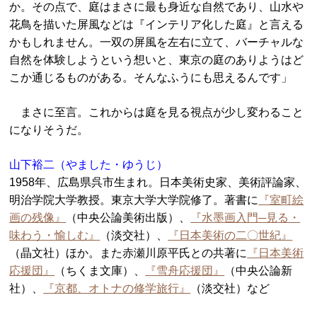
か。その点で、庭はまさに最も身近な自然であり、山水や
花鳥を描いた屏風などは『インテリア化した庭』と言える
かもしれません。一双の屏風を左右に立て、バーチャルな
自然を体験しようという想いと、東京の庭のありようはど
こか通じるものがある。そんなふうにも思えるんです」
まさに至言。これからは庭を見る視点が少し変わること
になりそうだ。
山下裕二（やました・ゆうじ）
1958年、広島県呉市生まれ。日本美術史家、美術評論家、
明治学院大学教授。東京大学大学院修了。著書に
『室町絵
画の残像』
（中央公論美術出版）、
『水墨画入門─見る・
味わう・愉しむ』
（淡交社）、
『日本美術の二〇世紀』
（晶文社）ほか。また赤瀬川原平氏との共著に
『日本美術
応援団』
（ちくま文庫）、
『雪舟応援団』
（中央公論新
社）、
『京都、オトナの修学旅行』
（淡交社）など