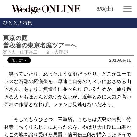
8/8(土)
ひととき特集
東京の庭
普段着の東京名庭ツアーへ
案内人・山下裕二 文・入澤 誠
2010/06/11
笑っていたり、怒ったような顔だったり、どこかユーモ
ラスな石彫の羅漢像を、早速ご自分のカメラにおさめる山
下さん。あまりに無造作に並べられているためか、通り過
ぎる人々もほとんど気づかないが、近年とみに人気の高い
若冲の作品となれば、ファンは見逃せないだろう。
「そしてもうひとつ、三重塔。こちらは広島の古刹・竹
林寺〔ちくりんじ〕にあったのを、やはり大正期に山縣か
らこの地を譲り受けた男爵・藤田伝三郎が購入したそうで