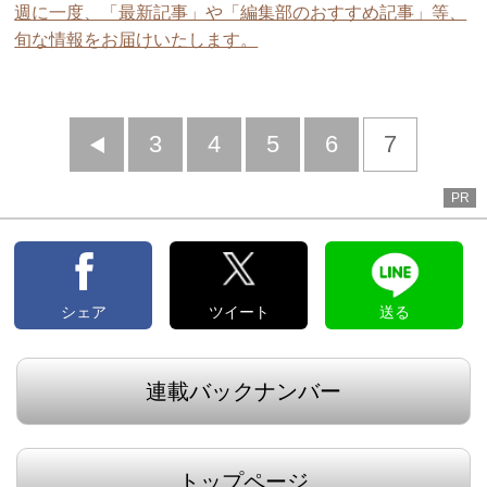
週に一度、「最新記事」や「編集部のおすすめ記事」等、
旬な情報をお届けいたします。
前
3
4
5
6
7
へ
PR
シェア
ツイート
送る
連載バックナンバー
トップページ