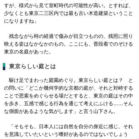
すが、様式から見て室町時代の可能性が高い。とすれば、
少なくとも東京二三区内では最も古い木造建築ということ
になりますね」
残念ながら時の経過で傷みが目立つものの、残照に照り
映える姿はなかなかのもの。ここにも、普段着でのぞける
東京の名庭があった。
東京らしい庭とは
駆け足でまわった庭園めぐり。東京らしい庭とは？ と
の問いに「どこか幾何学的な京都の庭が、それと対峙する
ことで思索をめぐらせる場だとすると、東京の庭はその中
を歩き、五感で感じる行為を通じて考えにふける……そん
な側面があるような気がします」と言う山下さん。
「そもそも、日本人には自然を自分の身近に感じ、それ
を意識していたいという嗜好があるのではないでしょう