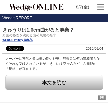
8/7(金)
Wedge REPORT
きゅうりは1.6cm曲がると廃棄？
野菜の格差を決める出荷規格の是非
WEDGE Infinity 編集部
2010/06/04
スーパーに整然と並ぶ形の良い野菜。消費者は何の違和感もな
くそれを受け入れているが、そこには突っ込みどころ満載の
「規格」が存在する。
本文を読む
PR