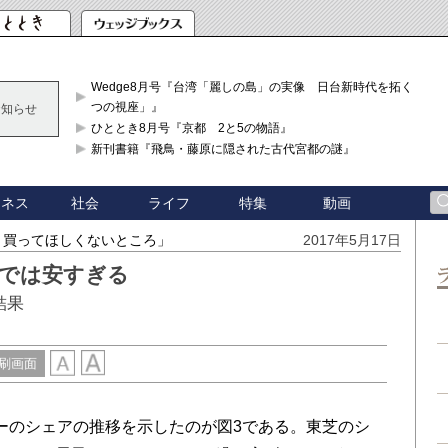
Wedge8月号『台湾「麗しの島」の実像 日台新時代を拓く「3
つの視座」』
お知らせ
ひととき8月号『京都 2と5の物語』
新刊書籍『飛鳥・藤原に隠された古代宮都の謎』
ジネス
社会
ライフ
特集
動画
、買ってほしくないところ」
2017年5月17日
円では安すぎる
結果
刷画面
ーのシェアの推移を示したのが図3である。東芝のシ