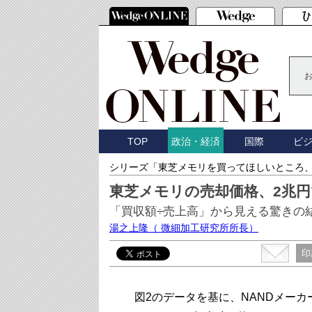
TOP
国際
ビ
政治・経済
シリーズ「東芝メモリを買ってほしいところ
東芝メモリの売却価格、2兆
「買収額÷売上高」から見える驚きの
湯之上隆
（ 微細加工研究所所長）
印
図2のデータを基に、NANDメーカ