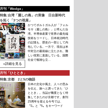
月刊「Wedge」
特集:台湾「麗しの島」の実像 日台新時代
を拓く「3つの視座」
かつてポルトガル人が「フォル
モサ（麗しの島）」と呼んだ台
湾。半導体産業で世界の最先端
技術をリードし、日本統治時代
の記憶も、歴史の一部として内
包している。一方で、現在は米
中対立の最前線に立たされ、難
しい現実に直面している。国際
社会で複雑な立…
»詳細を見る
月刊「ひととき」
特集:京都 2と5の物語
日本の文化や風土、人々の営み
を伝え、旅へと誘ってきた「ひ
ととき」。当誌が幾度となく特
集してきたのが京都です。創刊
25周年を迎える今号では、
〝2〟と〝5〟をキーワード