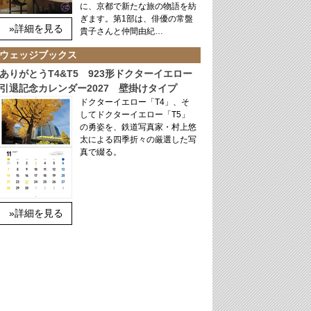
に、京都で新たな旅の物語を紡
ぎます。第1部は、俳優の常盤
»詳細を見る
貴子さんと仲間由紀…
ウェッジブックス
ありがとうT4&T5 923形ドクターイエロー
引退記念カレンダー2027 壁掛けタイプ
ドクターイエロー「T4」、そ
してドクターイエロー「T5」
の勇姿を、鉄道写真家・村上悠
太による四季折々の厳選した写
真で綴る。
»詳細を見る