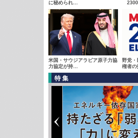
に秘められ…
230
米国・サウジアラビア原子力協
野党・
力協定が持…
権者の
特集