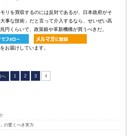
モリを買収するのには反対であるが、日本政府がそ
い大事な技術」だと言って介入するなら、せいぜい高
の8兆円くらいで、政策銀や革新機構が買うべきだ。
をお届けしています。
1
2
3
4
前へ
か
C」の驚くべき実力