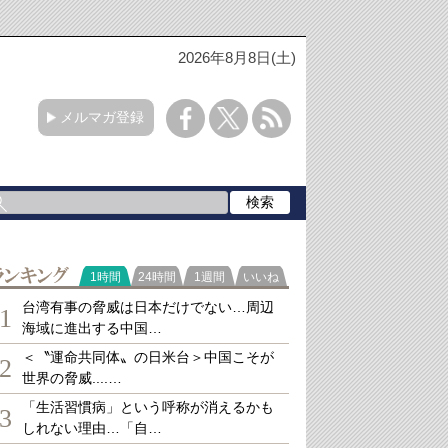
2026年8月8日(土)
メルマガ登録
ランキング
1時間
24時間
1週間
いいね
台湾有事の脅威は日本だけでない…周辺
1
海域に進出する中国…
＜〝運命共同体〟の日米台＞中国こそが
2
世界の脅威....…
「生活習慣病」という呼称が消えるかも
3
しれない理由…「自…