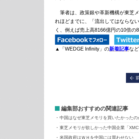
筆者は、政策銀や革新機構が東芝メ
れほどまでに、「流出してはならな
く、例えば売上高8166億円の10倍
▲「WEDGE Infinity」の
新着記事
など
編集部おすすめの関連記事
中国はなぜ東芝メモリを買いたかったの
東芝メモリが欲しかった中国企業「XM
米国政府はＷＨを中国には買わせない