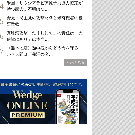
米国・サウジアラビア原子力協力協定が
4
持つ懸念…不明瞭な…
野党・民主党の攻撃材料と米有権者の投
5
票意欲
真珠湾攻撃「だまし討ち」の責任は「大
6
使館にあり」は本当…
〈熊本地震〉熱中症からどう命を守る
7
か？人間は「発汗の名…
»もっと見る