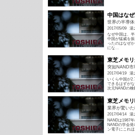
中国はなぜ
世界の半導体
2017/05/09
湯
なぜ中国は、半
中国が猛威を振
ったのはなぜか
にな…
東芝メモリ
突如NAND
2017/04/19
湯
いくら中国が2
できるはずがな
次元NANDの
東芝メモリ
業界が驚いたiP
2017/04/14
湯
NANDは198
NANDの学会
ン電子にこれほ