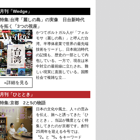
月刊「Wedge」
特集:台湾「麗しの島」の実像 日台新時代
を拓く「3つの視座」
かつてポルトガル人が「フォル
モサ（麗しの島）」と呼んだ台
湾。半導体産業で世界の最先端
技術をリードし、日本統治時代
の記憶も、歴史の一部として内
包している。一方で、現在は米
中対立の最前線に立たされ、難
しい現実に直面している。国際
社会で複雑な立…
»詳細を見る
月刊「ひととき」
特集:京都 2と5の物語
日本の文化や風土、人々の営み
を伝え、旅へと誘ってきた「ひ
ととき」。当誌が幾度となく特
集してきたのが京都です。創刊
25周年を迎える今号では、
〝2〟と〝5〟をキーワード