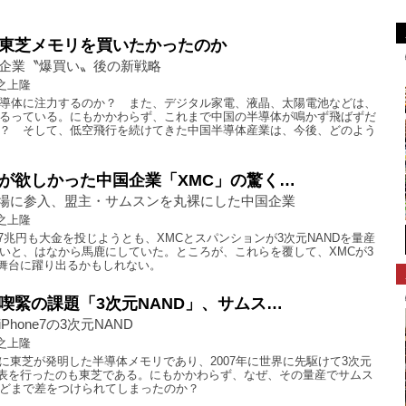
東芝メモリを買いたかったのか
企業〝爆買い〟後の新戦略
之上隆
導体に注力するのか？ また、デジタル家電、液晶、太陽電池などは、
るっている。にもかかわらず、これまで中国の半導体が鳴かず飛ばずだ
？ そして、低空飛行を続けてきた中国半導体産業は、今後、どのよう
が欲しかった中国企業「XMC」の驚く…
市場に参入、盟主・サムスンを丸裸にした中国企業
之上隆
.7兆円も大金を投じようとも、XMCとスパンションが3次元NANDを量産
いと、はなから馬鹿にしていた。ところが、これらを覆して、XMCが3
檜舞台に躍り出るかもしれない。
喫緊の課題「3次元NAND」、サムス…
hone7の3次元NAND
之上隆
7年に東芝が発明した半導体メモリであり、2007年に世界に先駆けて3次元
発表を行ったのも東芝である。にもかかわらず、なぜ、その量産でサムス
どまで差をつけられてしまったのか？