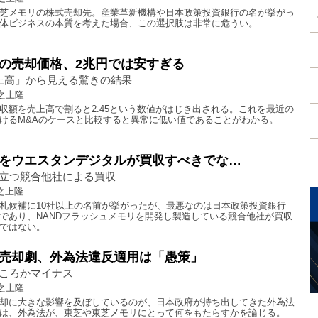
芝メモリの株式売却先。産業革新機構や日本政策投資銀行の名が挙がっ
体ビジネスの本質を考えた場合、この選択肢は非常に危うい。
の売却価格、2兆円では安すぎる
上高」から見える驚きの結果
之上隆
収額を売上高で割ると2.45という数値がはじき出される。これを最近の
けるM&Aのケースと比較すると異常に低い値であることがわかる。
をウエスタンデジタルが買収すべきでな…
立つ競合他社による買収
之上隆
札候補に10社以上の名前が挙がったが、最悪なのは日本政策投資銀行
であり、NANDフラッシュメモリを開発し製造している競合他社が買収
ではない。
売却劇、外為法違反適用は「愚策」
ころかマイナス
之上隆
却に大きな影響を及ぼしているのが、日本政府が持ち出してきた外為法
は、外為法が、東芝や東芝メモリにとって何をもたらすかを論じる。