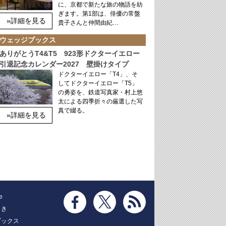
に、京都で新たな旅の物語を紡
ぎます。第1部は、俳優の常盤
»詳細を見る
貴子さんと仲間由紀…
ウェッジブックス
ありがとうT4&T5 923形ドクターイエロー
引退記念カレンダー2027 壁掛けタイプ
ドクターイエロー「T4」、そ
してドクターイエロー「T5」
の勇姿を、鉄道写真家・村上悠
太による四季折々の厳選した写
真で綴る。
»詳細を見る
e
とき
ブックス