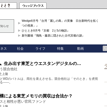
Wedge8月号『台湾「麗しの島」の実像 日台新時代を拓く「3
つの視座」』
お知らせ
ひととき8月号『京都 2と5の物語』
新刊書籍『飛鳥・藤原に隠された古代宮都の謎』
ジネス
社会
ライフ
特集
動画
〟生み出す東芝とウエスタンデジタルの…
う競合他社
之上隆
とWDのバトルは、両社を衰えさせる。競合他社は「そのとき」を虎視
る――。
構による東芝メモリの買収は合法か？
スと相性が悪い官民ファンド
之上隆