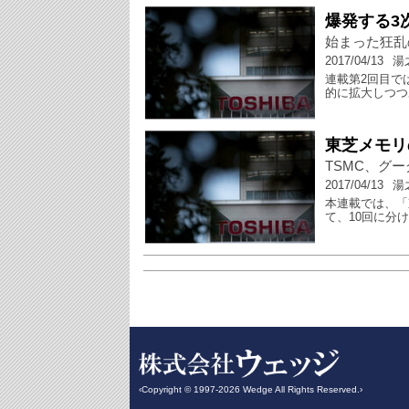
爆発する3
始まった狂乱
2017/04/13
湯
連載第2回目で
的に拡大しつつ
東芝メモリ
TSMC、グ
2017/04/13
湯
本連載では、「
て、10回に分
‹Copyright © 1997-2026 Wedge All Rights Reserved.›