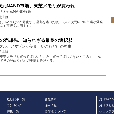
次元NAND市場、東芝メモリが買われ…
の3次元NAND投資
之上隆
は、NANDが3次元化する理由を述べた後、その3次元NAND市場が爆発
ある実態を説明する。
の売却先、知られざる最良の選択肢
ーグル、アマゾンが望ましいこれだけの理由
之上隆
東芝メモリを買ってほしいところ、買ってほしくないところ」につい
けてその理由及び周辺事情を詳述する。
最新記事一覧
会社案内
月刊Wedg
ランキング
採用情報
月刊ひと
特集一覧
著作権について
ウェッジ