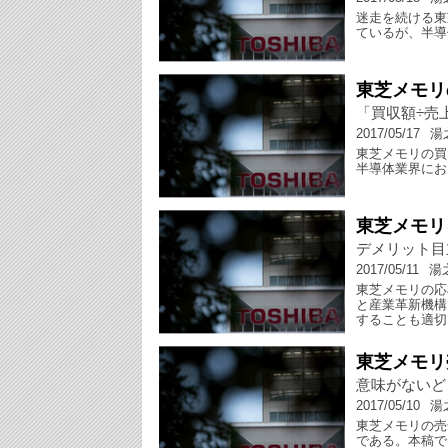
迷走を続ける東
ているが、半導
東芝メモリ
「買収額÷売
2017/05/17
湯
東芝メモリの買
半導体業界にお
東芝メモリ
デメリット目
2017/05/11
湯
東芝メモリの応
と産業革新機構
することも適切
東芝メモリ
意味がないど
2017/05/10
湯
東芝メモリの売
である。本稿で