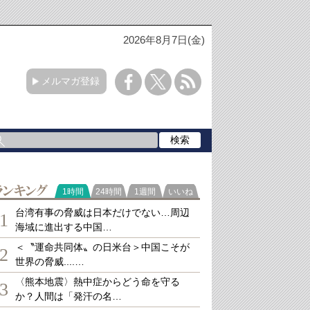
2026年8月7日(金)
メルマガ登録
ランキング
1時間
24時間
1週間
いいね
台湾有事の脅威は日本だけでない…周辺
1
海域に進出する中国…
＜〝運命共同体〟の日米台＞中国こそが
2
世界の脅威....…
〈熊本地震〉熱中症からどう命を守る
3
か？人間は「発汗の名…