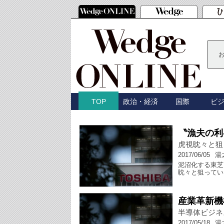
政治・経済
国際
ビ
TOP
〝漁夫の利
虎視眈々と狙
2017/06/05
湯
泥沼化する東芝
眈々と狙ってい
産業革新機
半導体ビジネ
2017/05/18
湯