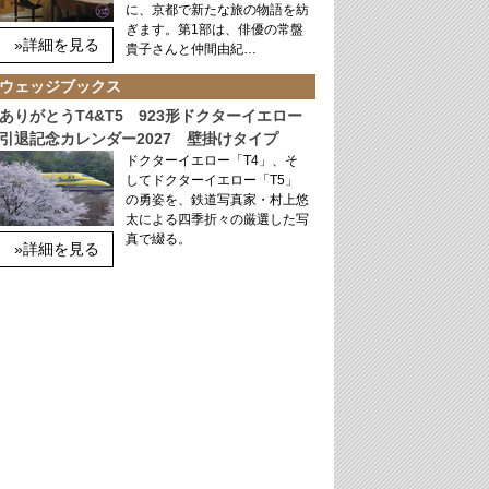
に、京都で新たな旅の物語を紡
ぎます。第1部は、俳優の常盤
»詳細を見る
貴子さんと仲間由紀…
ウェッジブックス
ありがとうT4&T5 923形ドクターイエロー
引退記念カレンダー2027 壁掛けタイプ
ドクターイエロー「T4」、そ
してドクターイエロー「T5」
の勇姿を、鉄道写真家・村上悠
太による四季折々の厳選した写
真で綴る。
»詳細を見る