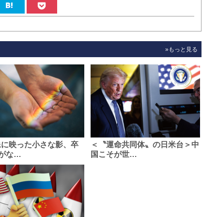
»もっと見る
像に映った小さな影、卒
＜〝運命共同体〟の日米台＞中
がな…
国こそが世…