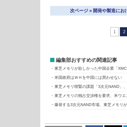
次ページ » 開発や製造に
1
2
編集部おすすめの関連記事
東芝メモリが欲しかった中国企業「XM
米国政府はＷＨを中国には買わせない
東芝メモリ喫緊の課題「3次元NAND」
東芝メモリの独占交渉権を要求、米ウエ
爆発する3次元NAND市場、東芝メモリ