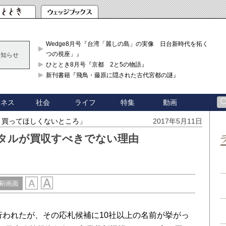
Wedge8月号『台湾「麗しの島」の実像 日台新時代を拓く「3
つの視座」』
お知らせ
ひととき8月号『京都 2と5の物語』
新刊書籍『飛鳥・藤原に隠された古代宮都の謎』
ジネス
社会
ライフ
特集
動画
、買ってほしくないところ」
2017年5月11日
タルが買収すべきでない理由
刷画面
行われたが、その応札候補に10社以上の名前が挙がっ