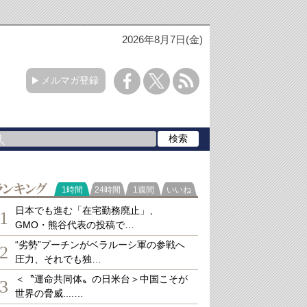
2026年8月7日(金)
メルマガ登録
ランキング
1時間
24時間
1週間
いいね
日本でも進む「在宅勤務廃止」、
1
GMO・熊谷代表の投稿で…
“劣勢”プーチンがベラルーシ軍の参戦へ
2
圧力、それでも独…
＜〝運命共同体〟の日米台＞中国こそが
3
世界の脅威....…