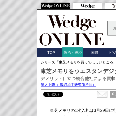
TOP
国際
ビ
政治・経済
シリーズ「東芝メモリを買ってほしいところ
東芝メモリをウエスタンデジ
デメリット目立つ競合他社による買収
湯之上隆
（ 微細加工研究所所長）
印
東芝メモリの1次入札は3月29日に