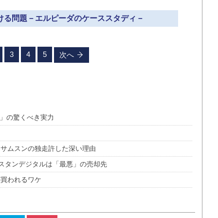
おける問題－エルピーダのケーススタディ－
3
4
5
次へ
C」の驚くべき実力
、サムスンの独走許した深い理由
スタンデジタルは「最悪」の売却先
が買われるワケ