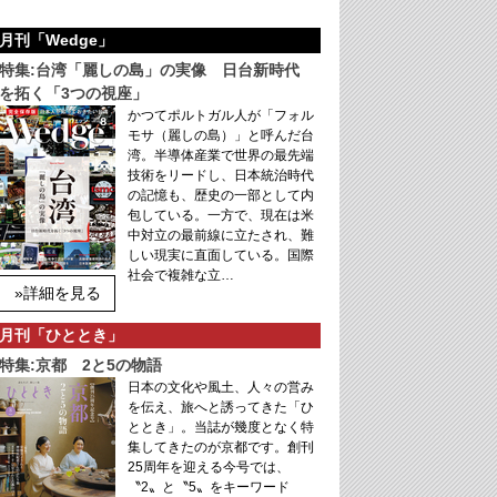
月刊「Wedge」
特集:台湾「麗しの島」の実像 日台新時代
を拓く「3つの視座」
かつてポルトガル人が「フォル
モサ（麗しの島）」と呼んだ台
湾。半導体産業で世界の最先端
技術をリードし、日本統治時代
の記憶も、歴史の一部として内
包している。一方で、現在は米
中対立の最前線に立たされ、難
しい現実に直面している。国際
社会で複雑な立…
»詳細を見る
月刊「ひととき」
特集:京都 2と5の物語
日本の文化や風土、人々の営み
を伝え、旅へと誘ってきた「ひ
ととき」。当誌が幾度となく特
集してきたのが京都です。創刊
25周年を迎える今号では、
〝2〟と〝5〟をキーワード