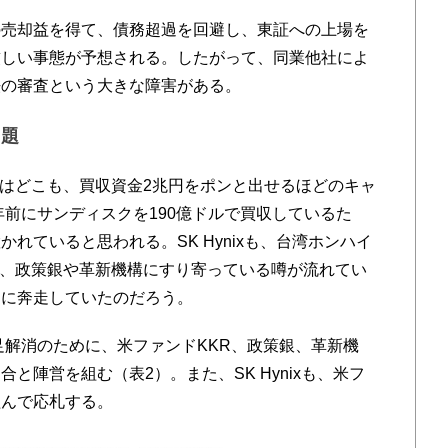
売却益を得て、債務超過を回避し、東証への上場を
厳しい事態が予想される。したがって、同業他社によ
法の審査という大きな障害がある。
問題
ixはどこも、買収資金2兆円をポンと出せるほどのキャ
年前にサンディスクを190億ドルで買収しているた
れていると思われる。SK Hynixも、台湾ホンハイ
り、政策銀や革新機構にすり寄っている噂が流れてい
めに奔走していたのだろう。
解消のために、米ファンドKKR、政策銀、革新機
と陣営を組む（表2）。また、SK Hynixも、米フ
組んで応札する。