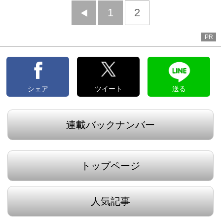
前
1
2
へ
PR
シェア
ツイート
送る
連載バックナンバー
トップページ
人気記事