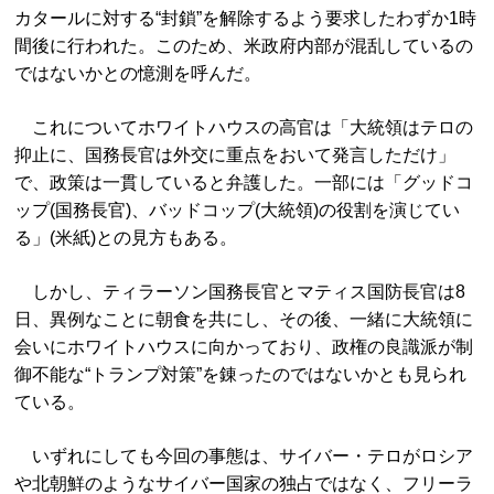
カタールに対する“封鎖”を解除するよう要求したわずか1時
間後に行われた。このため、米政府内部が混乱しているの
ではないかとの憶測を呼んだ。
これについてホワイトハウスの高官は「大統領はテロの
抑止に、国務長官は外交に重点をおいて発言しただけ」
で、政策は一貫していると弁護した。一部には「グッドコ
ップ(国務長官)、バッドコップ(大統領)の役割を演じてい
る」(米紙)との見方もある。
しかし、ティラーソン国務長官とマティス国防長官は8
日、異例なことに朝食を共にし、その後、一緒に大統領に
会いにホワイトハウスに向かっており、政権の良識派が制
御不能な“トランプ対策”を錬ったのではないかとも見られ
ている。
いずれにしても今回の事態は、サイバー・テロがロシア
や北朝鮮のようなサイバー国家の独占ではなく、フリーラ