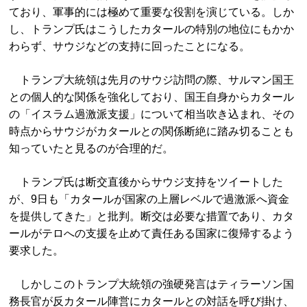
ており、軍事的には極めて重要な役割を演じている。しか
し、トランプ氏はこうしたカタールの特別の地位にもかか
わらず、サウジなどの支持に回ったことになる。
トランプ大統領は先月のサウジ訪問の際、サルマン国王
との個人的な関係を強化しており、国王自身からカタール
の「イスラム過激派支援」について相当吹き込まれ、その
時点からサウジがカタールとの関係断絶に踏み切ることも
知っていたと見るのが合理的だ。
トランプ氏は断交直後からサウジ支持をツイートした
が、9日も「カタールが国家の上層レベルで過激派へ資金
を提供してきた」と批判。断交は必要な措置であり、カタ
ールがテロへの支援を止めて責任ある国家に復帰するよう
要求した。
しかしこのトランプ大統領の強硬発言はティラーソン国
務長官が反カタール陣営にカタールとの対話を呼び掛け、