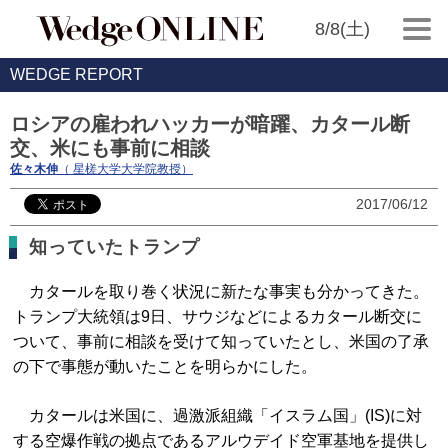
8/8(土)
WEDGE REPORT
ロシアの雇われハッカーが暗躍、カタール断
交、米にも事前に相談
佐々木伸
（ 星槎大学大学院教授）
2017/06/12
知っていたトランプ
カタールを取り巻く状況に新たな事実も分かってきた。
トランプ大統領は9日、サウジなどによるカタール断交に
ついて、事前に相談を受けて知っていたとし、米国の了承
の下で事態が動いたことを明らかにした。
カタールは米国に、過激派組織「イスラム国」(IS)に対
する空爆作戦の拠点であるアルウデイド空軍基地を提供し