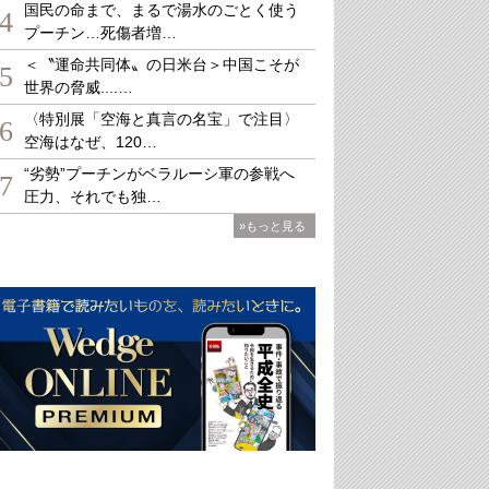
国民の命まで、まるで湯水のごとく使う
4
プーチン…死傷者増…
＜〝運命共同体〟の日米台＞中国こそが
5
世界の脅威....…
〈特別展「空海と真言の名宝」で注目〉
6
空海はなぜ、120…
“劣勢”プーチンがベラルーシ軍の参戦へ
7
圧力、それでも独…
»もっと見る