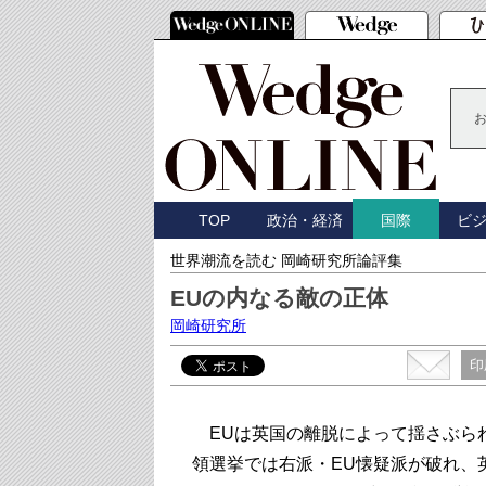
TOP
政治・経済
ビ
国際
世界潮流を読む 岡崎研究所論評集
EUの内なる敵の正体
岡崎研究所
印
EUは英国の離脱によって揺さぶら
領選挙では右派・EU懐疑派が破れ、