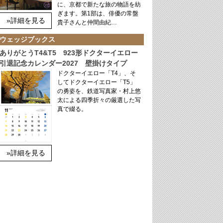
に、京都で新たな旅の物語を紡
ぎます。第1部は、俳優の常盤
»詳細を見る
貴子さんと仲間由紀…
ウェッジブックス
ありがとうT4&T5 923形ドクターイエロー
引退記念カレンダー2027 壁掛けタイプ
ドクターイエロー「T4」、そ
してドクターイエロー「T5」
の勇姿を、鉄道写真家・村上悠
太による四季折々の厳選した写
真で綴る。
»詳細を見る