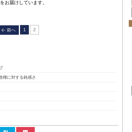
をお届けしています。
1
2
前へ
プ
政権に対する鈍感さ