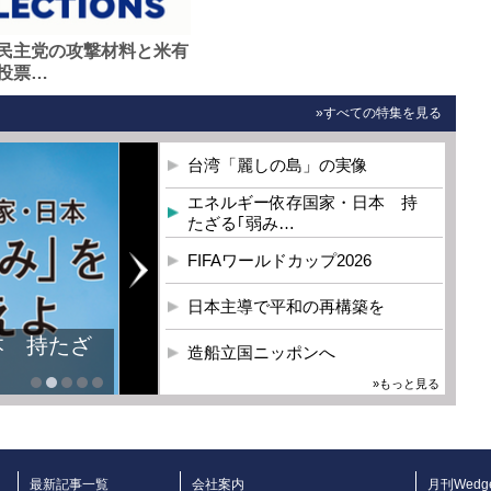
民主党の攻撃材料と米有
投票…
»すべての特集を見る
台湾「麗しの島」の実像
エネルギー依存国家・日本 持
たざる｢弱み…
FIFAワールドカップ2026
日本主導で平和の再構築を
本 持たざ
造船立国ニッポンへ
»もっと見る
最新記事一覧
会社案内
月刊Wedg