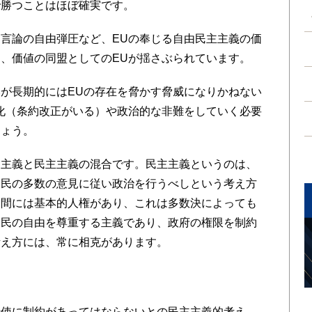
で勝つことはほぼ確実です。
言論の自由弾圧など、EUの奉じる自由民主主義の価
、価値の同盟としてのEUが揺さぶられています。
が長期的にはEUの存在を脅かす脅威になりかねない
化（条約改正がいる）や政治的な非難をしていく必要
しょう。
主義と民主主義の混合です。民主主義というのは、
国民の多数の意見に従い政治を行うべしという考え方
人間には基本的人権があり、これは多数決によっても
国民の自由を尊重する主義であり、政府の権限を制約
考え方には、常に相克があります。
使に制約があってはならないとの民主主義的考え