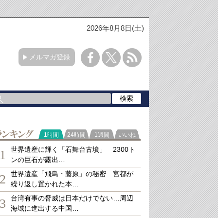
2026年8月8日(土)
メルマガ登録
ランキング
1時間
24時間
1週間
いいね
世界遺産に輝く「石舞台古墳」 2300ト
1
ンの巨石が露出…
世界遺産「飛鳥・藤原」の秘密 宮都が
2
繰り返し置かれた本…
台湾有事の脅威は日本だけでない…周辺
3
海域に進出する中国…