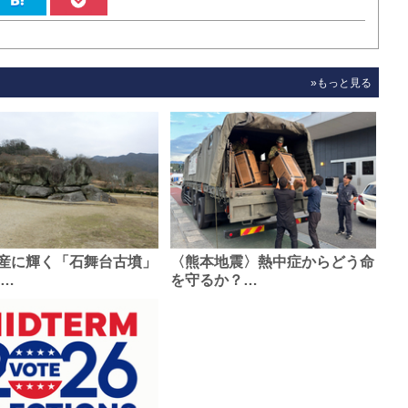
»もっと見る
産に輝く「石舞台古墳」
〈熊本地震〉熱中症からどう命
0…
を守るか？…