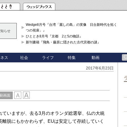
Wedge8月号『台湾「麗しの島」の実像 日台新時代を拓く「3
つの視座」』
お知らせ
ひととき8月号『京都 2と5の物語』
新刊書籍『飛鳥・藤原に隠された古代宮都の謎』
ジネス
社会
ライフ
特集
動画
2017年6月23日
刷画面
れていますが、去る3月のオランダ総選挙、仏の大統
英離脱にもかかわらず、EUは安定して存続していく