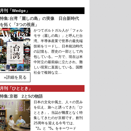
月刊「Wedge」
特集:台湾「麗しの島」の実像 日台新時代
を拓く「3つの視座」
かつてポルトガル人が「フォル
モサ（麗しの島）」と呼んだ台
湾。半導体産業で世界の最先端
技術をリードし、日本統治時代
の記憶も、歴史の一部として内
包している。一方で、現在は米
中対立の最前線に立たされ、難
しい現実に直面している。国際
社会で複雑な立…
»詳細を見る
月刊「ひととき」
特集:京都 2と5の物語
日本の文化や風土、人々の営み
を伝え、旅へと誘ってきた「ひ
ととき」。当誌が幾度となく特
集してきたのが京都です。創刊
25周年を迎える今号では、
〝2〟と〝5〟をキーワード