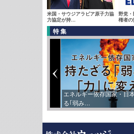
米国・サウジアラビア原子力協
野党・
力協定が持…
権者の
特集
エネルギー依存国家・日
る｢弱み…