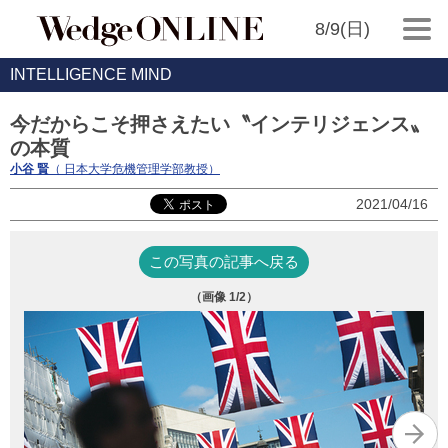
8/9(日)
INTELLIGENCE MIND
今だからこそ押さえたい〝インテリジェンス〟
の本質
小谷 賢
（ 日本大学危機管理学部教授）
2021/04/16
この写真の記事へ戻る
（画像
1
/2）