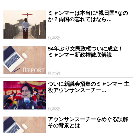
ミャンマーは本当に“親日国”なの
2016/08/15
か？両国の忘れてはなら…
根本敬
54年ぶり文民政権ついに成立！
2016/03/31
ミャンマー新政権徹底解説
根本敬
ついに新議会招集のミャンマー 主
2016/02/03
役アウンサンスーチー…
根本敬
アウンサンスーチーをめぐる誤解
2016/01/15
その背景とは