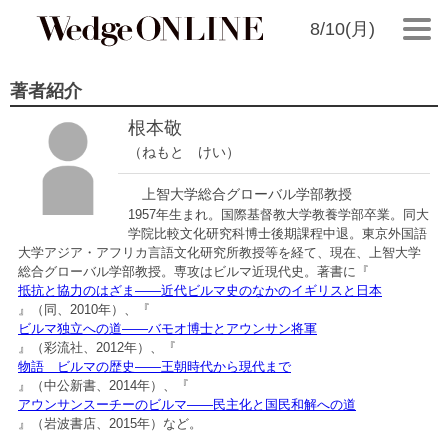
8/10(月)
著者紹介
根本敬
（ねもと けい）
上智大学総合グローバル学部教授
1957年生まれ。国際基督教大学教養学部卒業。同大
学院比較文化研究科博士後期課程中退。東京外国語
大学アジア・アフリカ言語文化研究所教授等を経て、現在、上智大学
総合グローバル学部教授。専攻はビルマ近現代史。著書に『
抵抗と協力のはざま――近代ビルマ史のなかのイギリスと日本
』（同、2010年）、『
ビルマ独立への道――バモオ博士とアウンサン将軍
』（彩流社、2012年）、『
物語 ビルマの歴史――王朝時代から現代まで
』（中公新書、2014年）、『
アウンサンスーチーのビルマ――民主化と国民和解への道
』（岩波書店、2015年）など。