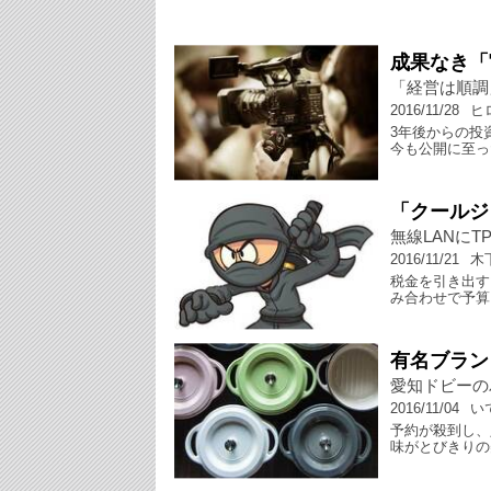
成果なき「
「経営は順調
2016/11/28
ヒ
3年後からの投
今も公開に至っ
「クールジ
無線LANに
2016/11/21
木
税金を引き出す
み合わせで予算
有名ブラン
愛知ドビーの
2016/11/04
い
予約が殺到し、
味がとびきりの