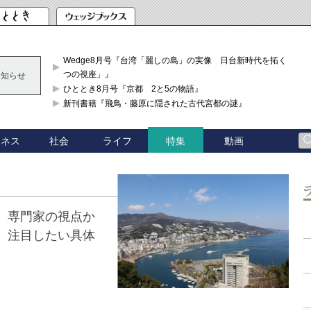
Wedge8月号『台湾「麗しの島」の実像 日台新時代を拓く「3
つの視座」』
お知らせ
ひととき8月号『京都 2と5の物語』
新刊書籍『飛鳥・藤原に隠された古代宮都の謎』
ジネス
社会
ライフ
動画
特集
。専門家の視点か
、注目したい具体
。