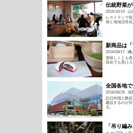
伝統野菜が
2016/10/14
山
レストランで収
保と地域活性化
新商品は「
2016/09/17
磯
美味しくとも長
現在でも受け入
全国各地で
2016/08/29
浅
訪日外国人数拡
建設するのが目
る。
「吊り編み
ループウィラ