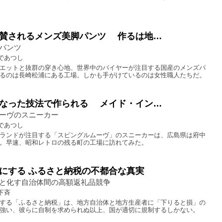
賛されるメンズ美脚パンツ 作るは地…
パンツ
であつし
エットと抜群の穿き心地、世界中のバイヤーが注目する国産のメンズパ
るのは長崎松浦にある工場。しかも手がけているのは女性職人たちだ。
なった技法で作られる メイド・イン…
ーヴのスニーカー
であつし
ランドが注目する「スピングルムーヴ」のスニーカーは、広島県は府中
。早速、昭和レトロの残る町の工場に訪れてみた。
にする ふるさと納税の不都合な真実
と化す自治体間の高額返礼品競争
下斉
する「ふるさと納税」は、地方自治体と地方生産者に「下りると損」の
強い、彼らに自制を求められぬ以上、国が適切に規制するしかない。