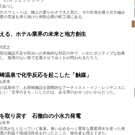
であつし
のスウェットは、極上の柔らかさで大人気だ。その生地を織り出す編み
業の荒波を潜り抜けた和歌山県の町工場にある。
える、ホテル業界の未来と地方創生
村宏之
宿泊施設不足や民泊への本格的な対応の中で、いかにポジティブな効果
し、無理のない形で定着させてゆくかが問われるだろう。
崎温泉で化学反応を起こした「触媒」
山友幸
の温泉街で、お荷物施設を国際的なアーティスト・イン・レジデンスに
しい「文学のまち」にしたのは、ある男のおせっかいからだった。
を取り戻す 石徹白の小水力発電
山友幸
元気がなくなっていく集落。食い止めるべく豊富な農業用水を使った発
電の利益で地域活性化を行ったところ、移住者も増えてきた。