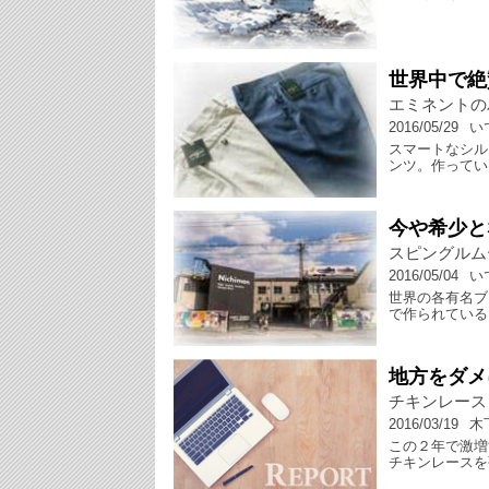
世界中で絶
エミネントの
2016/05/29
い
スマートなシル
ンツ。作ってい
今や希少と
スピングルム
2016/05/04
い
世界の各有名ブ
で作られている
地方をダメ
チキンレース
2016/03/19
木
この２年で激増
チキンレースを