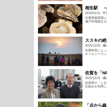
相生駅 
2016/01/31
甲
兵庫県南西部に
瀬戸内海国立公
ススキの絶
2015/12/26
磯
先輩村長によっ
オールシーズン
佐賀を「N
2015/12/22
磯
佐賀県の「ふる
仕組みを利用し
「点から線