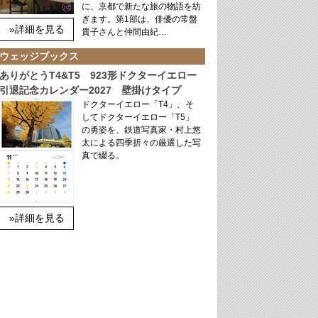
に、京都で新たな旅の物語を紡
ぎます。第1部は、俳優の常盤
»詳細を見る
貴子さんと仲間由紀…
ウェッジブックス
ありがとうT4&T5 923形ドクターイエロー
引退記念カレンダー2027 壁掛けタイプ
ドクターイエロー「T4」、そ
してドクターイエロー「T5」
の勇姿を、鉄道写真家・村上悠
太による四季折々の厳選した写
真で綴る。
»詳細を見る