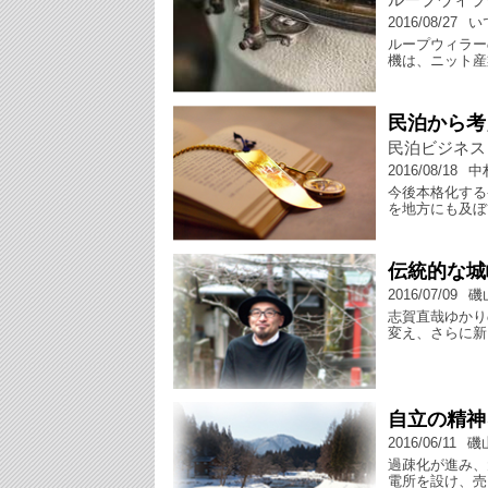
2016/08/27
い
ループウィラー
機は、ニット産
民泊から考
民泊ビジネス
2016/08/18
中
今後本格化する
を地方にも及ぼ
伝統的な城
2016/07/09
磯
志賀直哉ゆかり
変え、さらに新
自立の精神
2016/06/11
磯
過疎化が進み、
電所を設け、売