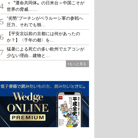
＜〝運命共同体〟の日米台＞中国こそが
4
世界の脅威....…
“劣勢”プーチンがベラルーシ軍の参戦へ
5
圧力、それでも独…
【平安京以前の京都には何があったの
6
か？】〈千年の都〉を…
猛暑による死亡の多い欧州でエアコンが
7
少ない理由…建物と…
»もっと見る