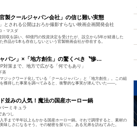
官製クールジャパン会社」の信じ難い実態
」とされる公開はおろか撮影すらない映画企画開発会社
ロ・マスダ
資回収を謳い、60億円の投資決定を受けたが、設立から5年が経過した
た作品が1本も存在しないという官製映画会社が存在する。
ャパン」×「地方創生」の驚くべき〝惨…
TPP対策まで、地方で広がる「何でもあり」
下斉
マジックワード化している「クールジャパン」と「地方創生」。この組
を獲得した事業を調べてみると、衝撃的な事実が潜んでいた――。
ド並みの人気！魔法の国産ホーロー鍋
バーミキュラ
であつし
入手まで半年以上もかかる国産ホーロー鍋。それで調理すると、素材の
美味しさになるそう。その秘密を探りに、ある兄弟を訪ねてみた。