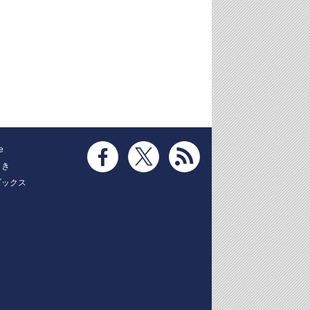
e
とき
ブックス