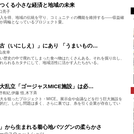
つくる小さな経済と地域の未来
口亮子
入を得、地域の伝統を守り、コミュニティの機能を維持する――収益確
が両輪となっているプロジェクト粟。
古（いにしえ）」にあり 「うまいもの…
山友幸
い歴史の中で廃れてしまった食べ物はたくさんある。それを掘り出し、
れられるカタチにして、地域活性に活かす人たちがいる。
大乱立「ゴージャスMICE施設」は必…
野有紀,伊藤 悟,木下斉
大を狙ったプロジェクト・MICE。展示会や会議などを行う巨大施設を
的だ。しかし問題は多く、さらに裏では、糸を引く企業が存在してい
」から生まれる着心地バツグンの柔らかさ
ーのスウェットシャツ