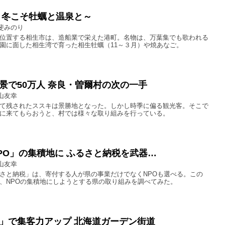
～冬こそ牡蠣と温泉と～
斐みのり
位置する相生市は、造船業で栄えた港町。名物は、万葉集でも歌われる
園に面した相生湾で育った相生牡蠣（11～３月）や焼あなご。
景で50万人 奈良・曽爾村の次の一手
山友幸
て残されたススキは景勝地となった。しかし時季に偏る観光客。そこで
に来てもらおうと、村では様々な取り組みを行っている。
PO」の集積地に ふるさと納税を武器…
山友幸
さと納税」は、寄付する人が県の事業だけでなくNPOも選べる。この
、NPOの集積地にしようとする県の取り組みを調べてみた。
」で集客力アップ 北海道ガーデン街道