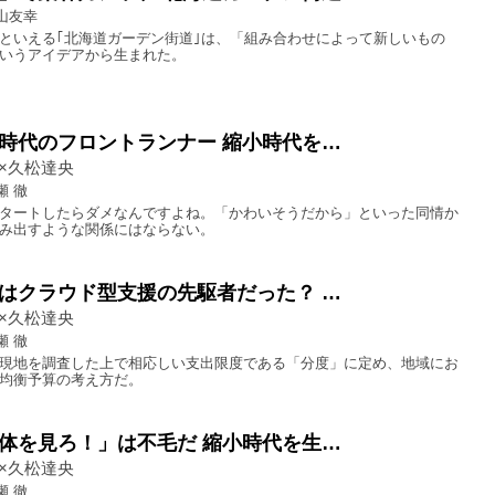
山友幸
といえる｢北海道ガーデン街道｣は、「組み合わせによって新しいもの
いうアイデアから生まれた。
時代のフロントランナー 縮小時代を…
×久松達央
瀬 徹
タートしたらダメなんですよね。「かわいそうだから」といった同情か
み出すような関係にはならない。
はクラウド型支援の先駆者だった？ …
×久松達央
瀬 徹
現地を調査した上で相応しい支出限度である「分度」に定め、地域にお
均衡予算の考え方だ。
体を見ろ！」は不毛だ 縮小時代を生…
×久松達央
瀬 徹