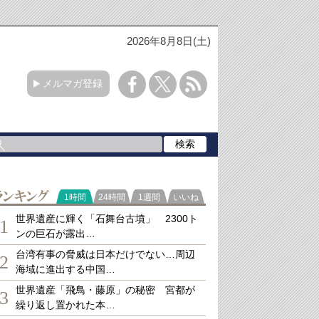
2026年8月8日(土)
メルマガ登録
ランキング
1時間
24時間
1週間
いいね
世界遺産に輝く「石舞台古墳」 2300ト
1
ンの巨石が露出…
台湾有事の脅威は日本だけでない…周辺
2
海域に進出する中国…
世界遺産「飛鳥・藤原」の秘密 宮都が
3
繰り返し置かれた本…