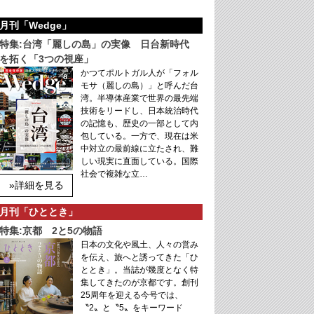
月刊「Wedge」
特集:台湾「麗しの島」の実像 日台新時代
を拓く「3つの視座」
かつてポルトガル人が「フォル
モサ（麗しの島）」と呼んだ台
湾。半導体産業で世界の最先端
技術をリードし、日本統治時代
の記憶も、歴史の一部として内
包している。一方で、現在は米
中対立の最前線に立たされ、難
しい現実に直面している。国際
社会で複雑な立…
»詳細を見る
月刊「ひととき」
特集:京都 2と5の物語
日本の文化や風土、人々の営み
を伝え、旅へと誘ってきた「ひ
ととき」。当誌が幾度となく特
集してきたのが京都です。創刊
25周年を迎える今号では、
〝2〟と〝5〟をキーワード