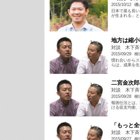
2015/10/12
磯
日本で基も長い
が生まれる」と
地方は縮小
対談 木下斉
2015/09/29
柳
慣れ合いからス
らは、成果を生
二宮金次郎
対談 木下斉
2015/09/28
柳
報徳仕法とは、
ける収支均衡、
「もっと全
対談 木下斉
2015/09/27
柳