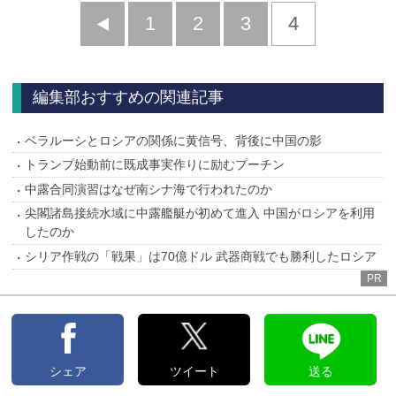
前
1
2
3
4
へ
編集部おすすめの関連記事
ベラルーシとロシアの関係に黄信号、背後に中国の影
トランプ始動前に既成事実作りに励むプーチン
中露合同演習はなぜ南シナ海で行われたのか
尖閣諸島接続水域に中露艦艇が初めて進入 中国がロシアを利用
したのか
シリア作戦の「戦果」は70億ドル 武器商戦でも勝利したロシア
PR
シェア
ツイート
送る