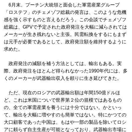
6月末、プーチン大統領と面会した軍需産業グループ
「ロステフ」のチェメゾフ総裁の発言は、このような危機
感を強く示すものと言えるだろう。この会談でチェメゾフ
総裁は、GPVで予定された政府発注を大幅に減らされては
メーカーが生き残れないと主張。民需転換をするにもまず
は元手が必要であるとして、政府発注額を維持するように
求めた。
政府発注の減額を補う方法としては、輸出もある。実
際、政府発注をほとんど得られなかった1990年代には、多
くのメーカーが武器輸出収入を頼りに生き延びてきた。
ただ、現在のロシアの武器輸出額は年間150億ドルほ
ど。これは米国についで世界第２位の規模ではあるもの
の、全ての軍需産業を養うには十分ではない。かといっ
て、輸出を大幅に増やすのも簡単ではない。特にかつての
大口顧客であった中国は、もはや一部の製品を除いてロシ
アに頼らず自主生産が可能となっており、武器輸出市場に