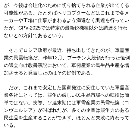
が、今後は合理化のために切り捨てられる企業が出てくる
可能性がある。たとえばヘリコプターなどはこれまで各メ
ーカーや工場に仕事がまわるよう満遍なく調達を行ってい
たが、GPV-2025では特定の最新鋭機種以外は調達を行わ
ないとの方針であるという。
そこでロシア政府が最近、持ち出してきたのが、軍需産
業の民需転換だ。昨年12月、プーチン大統領が行った恒例
の議会向け教書演説において、軍需産業の民生品生産を増
加させると発言したのはその好例である。
だが、これまで安定した国家発注に安住していた軍需産
業各社にとっては、競争の厳しい民生品市場への転換は簡
単ではない。実際、ソ連末期には軍需産業の民需転換（コ
ンヴェルシア）が叫ばれたが、多くの企業は競争力のある
民生品を生産することができず、ほとんど失敗に終わって
いる。