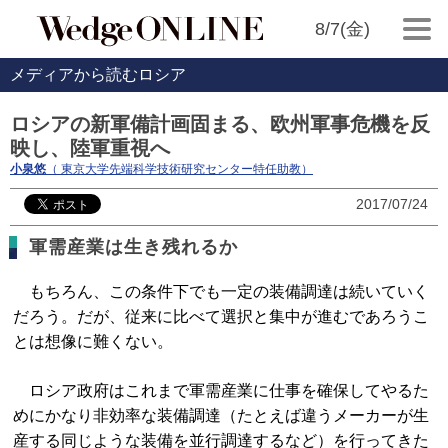
8/7(金)
メディアから読むロシア
ロシアの新軍備計画固まる、欧州軍事危機を反
映し、陸軍重視へ
小泉悠
（ 東京大学先端科学技術研究センター特任助教）
2017/07/24
軍需産業は生き残れるか
もちろん、この条件下でも一定の装備調達は続いていく
だろう。だが、従来に比べて選択と集中が進むであろうこ
とは想像に難くない。
ロシア政府はこれまで軍需産業に仕事を確保してやるた
めにかなり非効率な装備調達（たとえば違うメーカーが生
産する同じような装備を並行調達するなど）を行ってきた