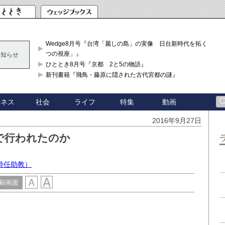
Wedge8月号『台湾「麗しの島」の実像 日台新時代を拓く「3
つの視座」』
お知らせ
ひととき8月号『京都 2と5の物語』
新刊書籍『飛鳥・藤原に隠された古代宮都の謎』
ジネス
社会
ライフ
特集
動画
2016年9月27日
で行われたのか
特任助教）
刷画面