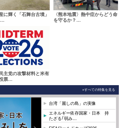
産に輝く「石舞台古墳」
〈熊本地震〉熱中症からどう命
0…
を守るか？…
民主党の攻撃材料と米有
投票…
»すべての特集を見る
台湾「麗しの島」の実像
エネルギー依存国家・日本 持
たざる｢弱み…