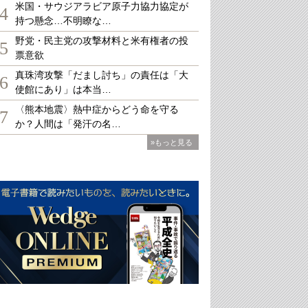
米国・サウジアラビア原子力協力協定が
4
持つ懸念…不明瞭な…
野党・民主党の攻撃材料と米有権者の投
5
票意欲
真珠湾攻撃「だまし討ち」の責任は「大
6
使館にあり」は本当…
〈熊本地震〉熱中症からどう命を守る
7
か？人間は「発汗の名…
»もっと見る