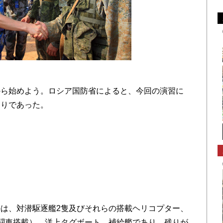
ら始めよう。ロシア国防省によると、今回の演習に
おりであった。
は、対潜駆逐艦2隻及びそれらの搭載ヘリコプター、
闘車搭載）、洋上タグボート、補給艦であり、残りが