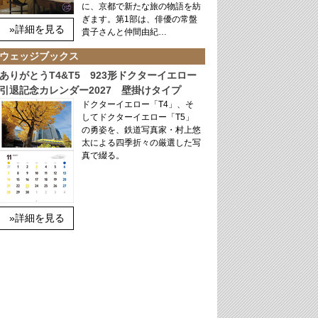
に、京都で新たな旅の物語を紡
ぎます。第1部は、俳優の常盤
»詳細を見る
貴子さんと仲間由紀…
ウェッジブックス
ありがとうT4&T5 923形ドクターイエロー
引退記念カレンダー2027 壁掛けタイプ
ドクターイエロー「T4」、そ
してドクターイエロー「T5」
の勇姿を、鉄道写真家・村上悠
太による四季折々の厳選した写
真で綴る。
»詳細を見る