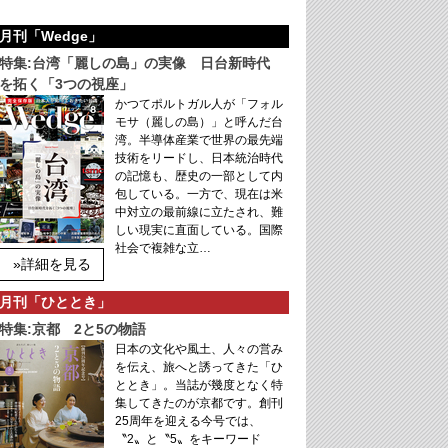
月刊「Wedge」
特集:台湾「麗しの島」の実像 日台新時代
を拓く「3つの視座」
かつてポルトガル人が「フォル
モサ（麗しの島）」と呼んだ台
湾。半導体産業で世界の最先端
技術をリードし、日本統治時代
の記憶も、歴史の一部として内
包している。一方で、現在は米
中対立の最前線に立たされ、難
しい現実に直面している。国際
社会で複雑な立…
»詳細を見る
月刊「ひととき」
特集:京都 2と5の物語
日本の文化や風土、人々の営み
を伝え、旅へと誘ってきた「ひ
ととき」。当誌が幾度となく特
集してきたのが京都です。創刊
25周年を迎える今号では、
〝2〟と〝5〟をキーワード