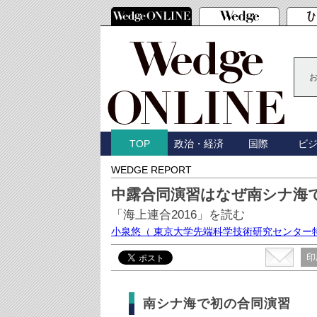
政治・経済
国際
ビ
TOP
WEDGE REPORT
中露合同演習はなぜ南シナ海
「海上連合2016」を読む
小泉悠
（ 東京大学先端科学技術研究センター
印
南シナ海で初の合同演習