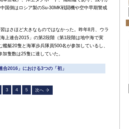
国側はロシア製のSu-30MK戦闘機や空中早期警戒
習はさほど大きなものではなかった。昨年8月、ウラ
上連合2015」の第2段階（第1段階は地中海で実
艦艇20隻と海軍歩兵隊員500名が参加しているし、
と参加隻数は25隻に達していた。
上連合2016」における3つの「初」
3
4
5
次へ