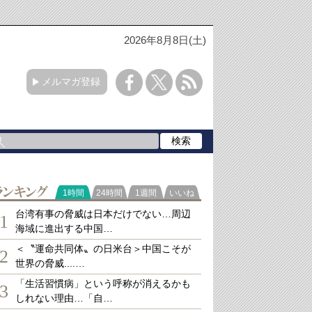
2026年8月8日(土)
メルマガ登録
ランキング
1時間
24時間
1週間
いいね
台湾有事の脅威は日本だけでない…周辺
1
海域に進出する中国…
＜〝運命共同体〟の日米台＞中国こそが
2
世界の脅威....…
「生活習慣病」という呼称が消えるかも
3
しれない理由…「自…