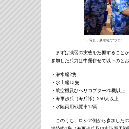
（写真：新華社/アフロ）
まずは演習の実態を把握することか
参加した兵力は中露併せて以下のと
・潜水艦2隻
・水上艦13隻
・航空機及びヘリコプター20機以上
・海軍歩兵（海兵隊）250人以上
・水陸両用戦闘車12両
このうち、ロシア側から参加したの
揚陸艦1隻（海軍歩兵及び水陸両用戦