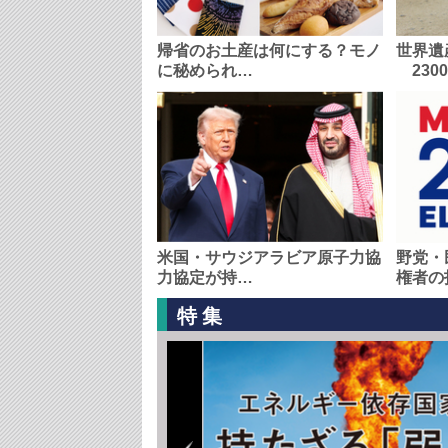
帰省のお土産は何にする？モノ
世界遺
に秘められ…
230
米国・サウジアラビア原子力協
野党・
力協定が持…
権者の
特集