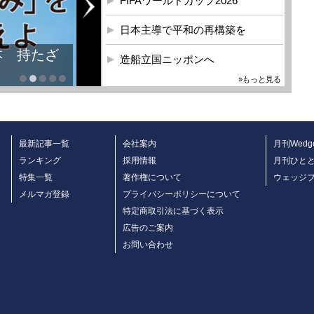
FIFAワールドカップ2026
日本主導で平和の再構築を
本 持たざ
造船立国ニッポンへ
»もっと見る
最新記事一覧
会社案内
月刊Wedg
ランキング
採用情報
月刊ひと
特集一覧
著作権について
ウェッジ
メルマガ登録
プライバシーポリシーについて
特定商取引法に基づく表示
広告のご案内
お問い合わせ