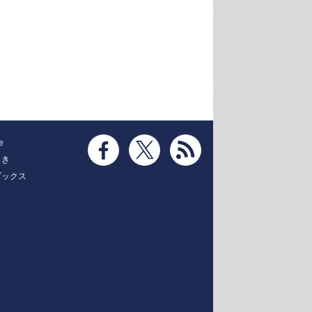
e
とき
ブックス