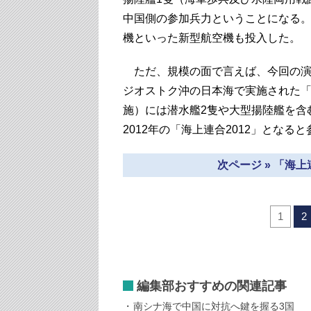
中国側の参加兵力ということになる。中
機といった新型航空機も投入した。
ただ、規模の面で言えば、今回の演
ジオストク沖の日本海で実施された「海
施）には潜水艦2隻や大型揚陸艦を含む
2012年の「海上連合2012」となる
次ページ » 「海
1
2
編集部おすすめの関連記事
南シナ海で中国に対抗へ鍵を握る3国