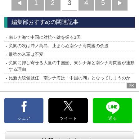
前
1
2
3
4
5
へ
へ
編集部おすすめの関連記事
南シナ海で中国に対抗へ鍵を握る3国
尖閣の次は沖ノ鳥島、止まらぬ南シナ海問題の余波
最強の米軍は不変
尖閣に押し寄せる大量の中国船、東シナ海と南シナ海問題が連動
する理由
比新大統領就任、南シナ海は「中国の湖」となってしまうのか
PR
シェア
ツイート
送る