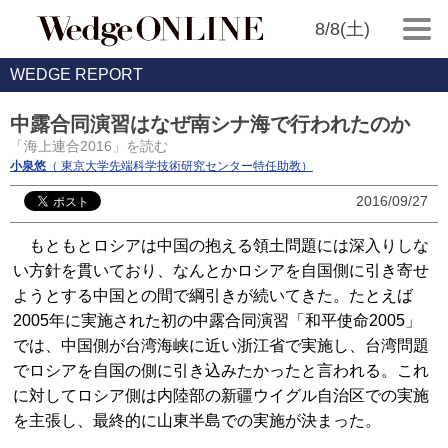
8/8(土)
WEDGE REPORT
中露合同演習はなぜ南シナ海で行われたのか
「海上連合2016」を読む
小泉悠
（ 東京大学先端科学技術研究センター特任助教）
2016/09/27
もともとロシアは中国の抱える領土問題には深入りしな
い方針を貫いており、なんとかロシアを自国側に引き寄せ
ようとする中国との間で綱引きが続いてきた。たとえば
2005年に実施された初の中露合同演習「和平使命2005」
では、中国側が台湾海峡に近い浙江省で実施し、台湾問題
でロシアを自国の側に引き込みたかったと言われる。これ
に対してロシア側は内陸部の新疆ウイグル自治区での実施
を主張し、最終的に山東半島での実施が決まった。