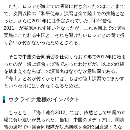
ただ、ロシアが海上での演習に付き合ったのはここまで
で、次回以降の「和平使命」演習は全て陸上での実施とな
った。さらに2011年には予定されていた「和平使命
2011」が実施されず終いとなったが、これも海上での演習
実施にこだわる中国と、それを避けたいロシアとの間で折
り合いが付かなかったためとされる。
そこで中露の合同演習を仕切りなおす形で2012年に始ま
ったのが「海上連合」演習であったわけだが、以上の経緯
を踏まえるならばこの演習名はなかなか意味深である。
「海上」と名が付くからには、もはや陸上演習でごまかす
というわけにはいかなくなるためだ。
ウクライナ危機のインパクト
もっとも、「海上連合2012」では、依然として中露の立
場に食い違いが見られた。当初、中国のメディアは、同演
習の過程で中露合同艦隊が対馬海峡を合計3回通過するな