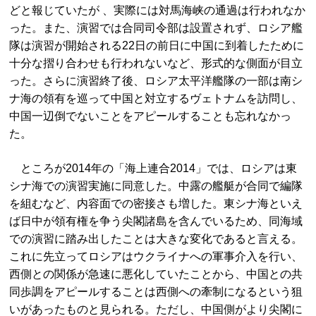
どと報じていたが 、実際には対馬海峡の通過は行われなか
った。また、演習では合同司令部は設置されず、ロシア艦
隊は演習が開始される22日の前日に中国に到着したために
十分な摺り合わせも行われないなど、形式的な側面が目立
った。さらに演習終了後、ロシア太平洋艦隊の一部は南シ
ナ海の領有を巡って中国と対立するヴェトナムを訪問し、
中国一辺倒でないことをアピールすることも忘れなかっ
た。
ところが2014年の「海上連合2014」では、ロシアは東
シナ海での演習実施に同意した。中露の艦艇が合同で編隊
を組むなど、内容面での密接さも増した。東シナ海といえ
ば日中が領有権を争う尖閣諸島を含んでいるため、同海域
での演習に踏み出したことは大きな変化であると言える。
これに先立ってロシアはウクライナへの軍事介入を行い、
西側との関係が急速に悪化していたことから、中国との共
同歩調をアピールすることは西側への牽制になるという狙
いがあったものと見られる。ただし、中国側がより尖閣に