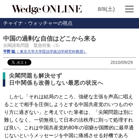
8/8(土)
チャイナ・ウォッチャーの視点
中国の過剰な自信はどこから来る
尖閣諸島問題 緊急特集（3）
平野 聡
（ 東京大学大学院法学政治学研究科教授）
2010/09/29
尖閣問題も解決せず
日中関係も改善しない最悪の状況へ
しかし「それは結局のところ、強硬な主張を声高に唱え
ることで相手を圧倒しようとする中国共産党のいつものや
り方に過ぎない」と考えていた筆者は、「尖閣問題は別に
難しくなく、一切無視して日本の法秩序に則って処理すれ
ば良い。これは中国共産党約80年の宿癖が国際的に最早通
じないというメッセージを中国に痛感させる好機であろ