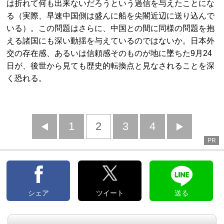
は折れて何も出来ないだろうという過信を与えたことにな
る（実際、早速中国側は盛んに船を尖閣近辺に送り込んで
いる）。この問題はさらに、中国との間に同様の問題を抱
える諸国にも深い動揺を与えているのではないか。日本外
交の存在感、あるいは信頼感そのものが地に墜ちた9月24
日が、後世から見ても歴史的転換点と見なされることを深
く恐れる。
前
1
2
3
4
次
PR
へ
へ
シェア
ツイート
送る