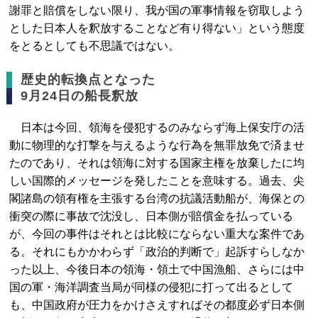
謝罪と賠償をしない限り、我が国の軍事情報を窃取しよう
とした日本人を釈放することなど有り得ない」という態度
をとるとしても不思議ではない。
歴史的転換点となった
9月24日の船長釈放
日本は今回、領海を侵犯するのみならず海上保安庁の活
動に物理的な打撃を与えるような行為を無罪放免で済ませ
たのであり、それは領海に対する国家主権を放棄したに均
しい国際的メッセージを発したことを意味する。過去、尖
閣諸島の領有権を主張する台湾の抗議活動船が、海保との
衝突の際に事故で沈没し、日本側が賠償金を払っている
が、今回の事件はそれとは比較にならない重大な案件であ
る。それにもかかわらず「政治的判断で」起訴すらしなか
った以上、今後日本の領海・領土で中国漁船、さらには中
国の軍・海洋調査当局が同様の侵犯に打って出るとして
も、中国政府が圧力をかけさえすればその都度必ず日本側