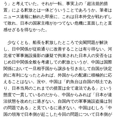
う」と考えていた。それが一転、事実上の「超法規的措
置」による釈放とは一体どういうことであろうか。筆者は
ニュース速報に触れた即座に、これは日本外交が戦わずし
て敗れ、日本の国家主権がかつてない危機に直面したと直
感せざるを得なかった。
少なくとも、船長を釈放したところで尖閣問題が解決
し、日中関係が従前通りに改善することは有り得ない。河
北省で軍事施設撮影の嫌疑で拘束された日本人の安否をは
じめ日中関係全般を考慮しての釈放というが、中国は国際
関係において一旦相手国から譲歩を引き出して自国が決定
的に有利になったとみれば、外国からの配慮に積極的に応
えることはない。況や、中国は「釣魚台は自国の領土であ
り、日本当局のこれまでの措置は全て違法である」という
態度で一貫しているのだから、中国からみれば「日本が違
法状態を改めたに過ぎない。自国内での軍事施設盗撮は別
の問題である」と見ているに過ぎない。中国はむしろ「中
国の領海で日本側が起こした今回の問題について日本側が