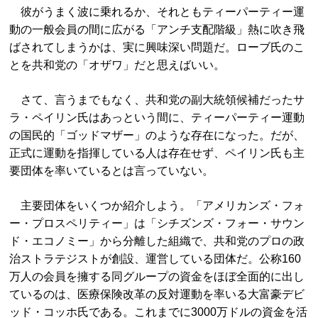
彼がうまく波に乗れるか、それともティーパーティー運
動の一般会員の間に広がる「アンチ支配階級」熱に吹き飛
ばされてしまうかは、実に興味深い問題だ。ローブ氏のこ
とを共和党の「オザワ」だと思えばいい。
さて、言うまでもなく、共和党の副大統領候補だったサ
ラ・ペイリン氏はあっという間に、ティーパーティー運動
の国民的「ゴッドマザー」のような存在になった。だが、
正式に運動を指揮している人は存在せず、ペイリン氏も主
要団体を率いているとは言っていない。
主要団体をいくつか紹介しよう。「アメリカンズ・フォ
ー・プロスペリティー」は「シチズンズ・フォー・サウン
ド・エコノミー」から分離した組織で、共和党のプロの政
治ストラテジストが創設、運営している団体だ。公称160
万人の会員を擁する同グループの資金をほぼ全面的に出し
ているのは、医療保険改革の反対運動を率いる大富豪デビ
ッド・コッホ氏である。これまでに3000万ドルの資金を活