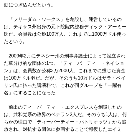
動につぎ込んだという。
「フリーダム・ワークス」を創設し、運営しているの
は、テキサス州出身の元下院院内総務ディック・アーミー
氏だ。会員数は公称100万人、これまでに1000万ドル使っ
たという。
2009年2月にテネシー州の刑事弁護士によって設立され
た草分け的な団体の1つ、「ティーパーティー・ネイショ
ン」は、会員数が公称3万2000人、これまでに投じた資金
は100万ドル弱だ。だが、そのうち10万ドルはサラ・ペイ
リン氏に払った講演料で、これが同グループを「一躍有
名」にすることになった！
前出のティーパーティー・エクスプレスを創設したの
は、共和党系の政界のベテラン2人だ。そのうち1人は、何
らかの理由で「ティーパーティー・パトリオッツ」から追
放され、対抗する団体に参画することで報復したエイミ