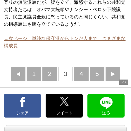
寄りの無党派層だが、腹を立て、激怒するこれらの共和党
支持者たちは、オバマ大統領やナンシー・ペロシ下院議
長、民主党議員全般に怒っているのと同じくらい、共和党
の指導層にも腹を立てているようだ。
→次ページ 単純な保守派からトンだ人まで さまざまな
構成員
前
1
2
3
4
5
PR
へ
へ
シェア
ツイート
送る