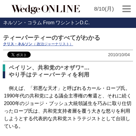
8/10(月)
ネルソン・コラム From ワシントンD.C.
ティーパーティーのすべてがわかる
クリス・ネルソン
（ 政治ジャーナリスト）
2010/10/04
ペイリン、共和党の“オザワ”…
やり手はティーパーティを利用
例えば、「邪悪な天才」と呼ばれるカール・ローブ氏。
1990年代の共和党による議会主導権の奪還と、それに続く
2000年のジョージ・ブッシュ大統領誕生を巧みに取り仕切
ったローブ氏は、共和党支持者層を覆う大きな怒りを利用
しようとする代表的な共和党ストラテジストとして台頭し
ている。