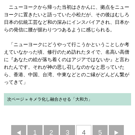
ニューヨークから帰った当初はさかんに、拠点をニュー
ヨークに置きたいと語っていた小松だが、その後はむしろ
日本の伝統工芸など和の深みにインスパイアされ、日本か
らの発信に腰が据わりつつあるように感じられる。
「ニューヨークにどうやって行こうかということしか考
えていなかった頃、修行のため訪れたタイで、名高い高僧
に『あなたの絵が落ち着くのはアジアではないか』と言わ
れたんです。それが神の思し召しなのかなと思っていた
ら、香港、中国、台湾、中東などとのご縁がどんどん繋が
ってきて」
次ページ » キメラ化し融合させる「大和力」
前
1
2
3
4
5