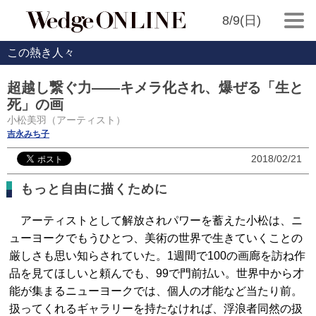
8/9(日)
この熱き人々
超越し繋ぐ力――キメラ化され、爆ぜる「生と
死」の画
小松美羽（アーティスト）
吉永みち子
2018/02/21
もっと自由に描くために
アーティストとして解放されパワーを蓄えた小松は、ニ
ューヨークでもうひとつ、美術の世界で生きていくことの
厳しさも思い知らされていた。1週間で100の画廊を訪ね作
品を見てほしいと頼んでも、99で門前払い。世界中から才
能が集まるニューヨークでは、個人の才能など当たり前。
扱ってくれるギャラリーを持たなければ、浮浪者同然の扱