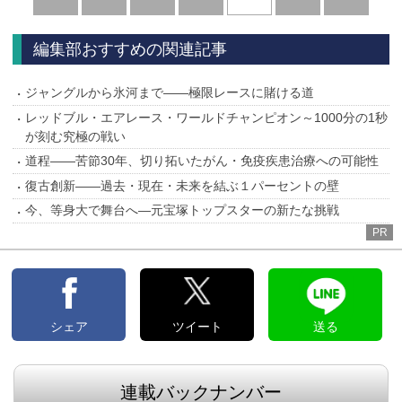
へ
へ
編集部おすすめの関連記事
ジャングルから氷河まで――極限レースに賭ける道
レッドブル・エアレース・ワールドチャンピオン～1000分の1秒
が刻む究極の戦い
道程――苦節30年、切り拓いたがん・免疫疾患治療への可能性
復古創新――過去・現在・未来を結ぶ１パーセントの壁
今、等身大で舞台へ―元宝塚トップスターの新たな挑戦
PR
シェア
ツイート
送る
連載バックナンバー