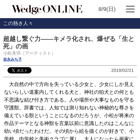
8/9(日)
この熱き人々
超越し繋ぐ力――キメラ化され、爆ぜる「生と
死」の画
小松美羽（アーティスト）
吉永みち子
2018/02/21
大自然の中で方向を失っている少女と、少女にしか見え
ないらしい道案内してくれる犬と、神社の狛犬との何とも
不思議な結び付き方である。人や場所や大事なものを守る
守護獣。辞書では、人知では測り知れない神秘的な尊さを
備えている獣ということになるのだろうが、小松が将来の
作品テーマとなる神獣を言葉以前に意識したのはこんなに
幼い頃だったわけだ。その頃から絵を描くのが好きで、小
学校、中学校と美術クラブに属し、大人になったら画家に