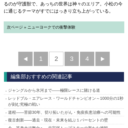
るのが守護獣で、あっちの世界は神々のエリア。小松の今
に通じるテーマがすでにはっきり立ち上がっている。
次ページ » ニューヨークでの衝撃体験
前
1
2
3
4
次
へ
へ
編集部おすすめの関連記事
ジャングルから氷河まで――極限レースに賭ける道
レッドブル・エアレース・ワールドチャンピオン～1000分の1秒
が刻む究極の戦い
道程――苦節30年、切り拓いたがん・免疫疾患治療への可能性
復古創新――過去・現在・未来を結ぶ１パーセントの壁
今、等身大で舞台へ―元宝塚トップスターの新たな挑戦