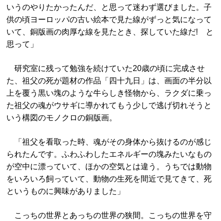
いうのやりたかったんだ、と思って迷わず選びました。子
供の頃ヨーロッパの古い絵本で見た線がずっと気になって
いて、銅版画の肉厚な線を見たとき、探していた線だ! と
思って」
研究室に残って勉強を続けていた20歳の頃に完成させ
た、祖父の死が題材の作品「四十九日」は、画面の半分以
上を覆う黒い塊のような牛らしき怪物から、ラクダに乗っ
た祖父の魂がウサギに導かれてもう少しで逃げ切れそうと
いう構図のモノクロの銅版画。
「祖父を看取った時、魂がその身体から抜けるのが感じ
られたんです。ふわふわしたエネルギーの塊みたいなもの
が空中に漂っていて、ほかの空気とは違う。うちでは動物
をいろいろ飼っていて、動物の生死を間近で見てきて、死
というものに興味がありました」
こっちの世界とあっちの世界の狭間。こっちの世界を守