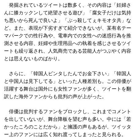
発掘されているツイートは数多く、その内容は「妊婦さ
んに膝カックンして絶望させる遊び」「腐女子だけは気持
ち悪いから死んで良いよ」「ぶっ殺してぇキモオタ共」な
ど。また、表現が下劣すぎて紹介できないが、某有名テー
マパークでの性行為や、電車内での女性への迷惑行為を推
測させる内容、妊婦や生理用品への執着を感じさせるツイ
ートも繰り返され、人気商売である芸能人がつぶやく内容
とは思えないものばかり。
さらに、「韓国人ビンタしたんでお金下さい」「韓国人
と中国人は見下してる」といった人種差別も。この俳優が
活躍する舞台は国外にも女性ファンが多く、ツイートを翻
訳した海外ファンからも批判の声が上がった。
俳優は批判するファンをブロックし、これまでコメント
を出していないが、舞台降板を望む声も多い。中には「若
かったころのことだから」と擁護の声もあるが、ツイッタ
ー上のファンには広く知れ渡ってしまったと見られる。