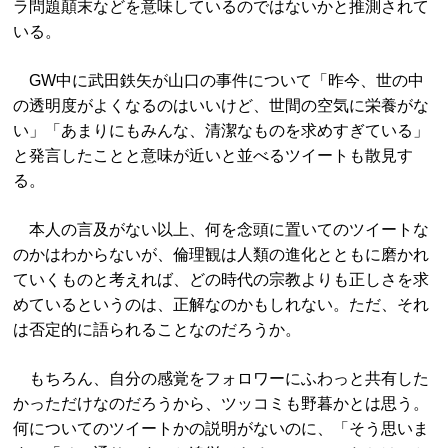
ラ問題顛末などを意味しているのではないかと推測されて
いる。
GW中に武田鉄矢が山口の事件について「昨今、世の中
の透明度がよくなるのはいいけど、世間の空気に栄養がな
い」「あまりにもみんな、清潔なものを求めすぎている」
と発言したことと意味が近いと並べるツイートも散見す
る。
本人の言及がない以上、何を念頭に置いてのツイートな
のかはわからないが、倫理観は人類の進化とともに磨かれ
ていくものと考えれば、どの時代の宗教よりも正しさを求
めているというのは、正解なのかもしれない。ただ、それ
は否定的に語られることなのだろうか。
もちろん、自分の感覚をフォロワーにふわっと共有した
かっただけなのだろうから、ツッコミも野暮かとは思う。
何についてのツイートかの説明がないのに、「そう思いま