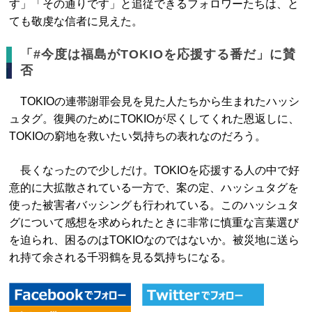
す」「その通りです」と追従できるフォロワーたちは、と
ても敬虔な信者に見えた。
「#今度は福島がTOKIOを応援する番だ」に賛
否
TOKIOの連帯謝罪会見を見た人たちから生まれたハッシ
ュタグ。復興のためにTOKIOが尽くしてくれた恩返しに、
TOKIOの窮地を救いたい気持ちの表れなのだろう。
長くなったので少しだけ。TOKIOを応援する人の中で好
意的に大拡散されている一方で、案の定、ハッシュタグを
使った被害者バッシングも行われている。このハッシュタ
グについて感想を求められたときに非常に慎重な言葉選び
を迫られ、困るのはTOKIOなのではないか。被災地に送ら
れ持て余される千羽鶴を見る気持ちになる。