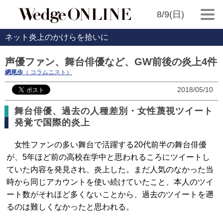
8/9(日)
ネット炎上のかけらを拾いに
声優ファン、舞台俳優など、GW前後の炎上4件
網尾歩
（ コラムニスト）
2018/05/10
舞台俳優、過去の人種差別・女性蔑視ツイート
発覚で国際的炎上
女性ファンの多い舞台で活躍する20代前半の舞台俳優
が、5年ほど前の高校在学中と思われるころにツイートし
ていた内容を発見され、炎上した。まだ人気のなかった当
時から同じアカウントを使い続けていたこと、本人のツイ
ート数がそれほど多くないことから、過去のツイートを遡
るのは難しくなかったと思われる。