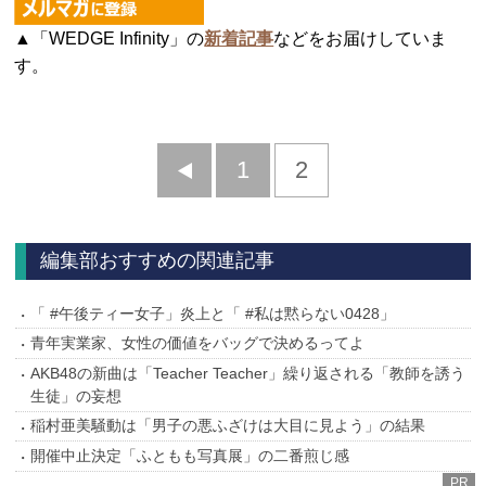
▲「WEDGE Infinity」の
新着記事
などをお届けしていま
す。
前
1
2
へ
編集部おすすめの関連記事
「 #午後ティー女子」炎上と「 #私は黙らない0428」
青年実業家、女性の価値をバッグで決めるってよ
AKB48の新曲は「Teacher Teacher」繰り返される「教師を誘う
生徒」の妄想
稲村亜美騒動は「男子の悪ふざけは大目に見よう」の結果
開催中止決定「ふともも写真展」の二番煎じ感
PR