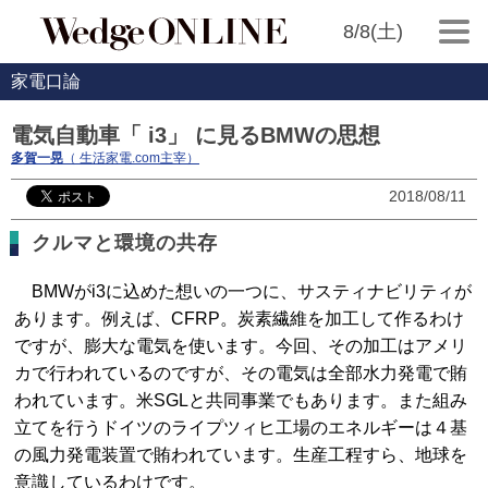
8/8(土)
家電口論
電気自動車「 i3」 に見るBMWの思想
多賀一晃
（ 生活家電.com主宰）
2018/08/11
クルマと環境の共存
BMWがi3に込めた想いの一つに、サスティナビリティが
あります。例えば、CFRP。炭素繊維を加工して作るわけ
ですが、膨大な電気を使います。今回、その加工はアメリ
カで行われているのですが、その電気は全部水力発電で賄
われています。米SGLと共同事業でもあります。また組み
立てを行うドイツのライプツィヒ工場のエネルギーは４基
の風力発電装置で賄われています。生産工程すら、地球を
意識しているわけです。