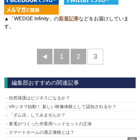
▲「WEDGE Infinity」の
新着記事
などをお届けしていま
す。
前
1
2
3
へ
編集部おすすめの関連記事
自然保護はビジネスになるか？
VRシネマ始動！ 新しい映像体験として認知されるか？
「ダム活」してみませんか？
東電がつくった作業用ヘッドセットの正体
スマートホームの適正価格とは？