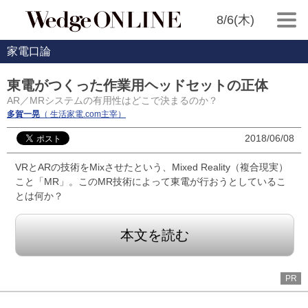
8/6(木)
家電口論
東電がつくった作業用ヘッドセットの正体
AR／MRシステムの有用性はどこで決まるのか？
多賀一晃
（ 生活家電.com主宰）
2018/06/08
VRとARの技術をMixさせたという、Mixed Reality（複合現実）
こと「MR」。このMR技術によって東電が行おうとしているこ
とは何か？
本文を読む
PR