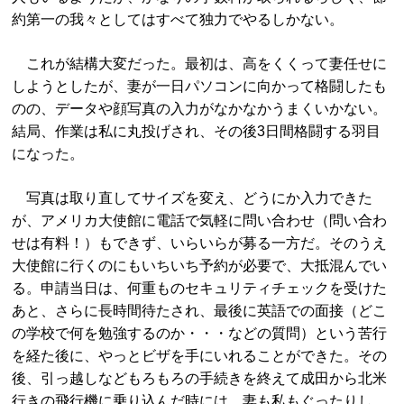
約第一の我々としてはすべて独力でやるしかない。
これが結構大変だった。最初は、高をくくって妻任せに
しようとしたが、妻が一日パソコンに向かって格闘したも
のの、データや顔写真の入力がなかなかうまくいかない。
結局、作業は私に丸投げされ、その後3日間格闘する羽目
になった。
写真は取り直してサイズを変え、どうにか入力できた
が、アメリカ大使館に電話で気軽に問い合わせ（問い合わ
せは有料！）もできず、いらいらが募る一方だ。そのうえ
大使館に行くのにもいちいち予約が必要で、大抵混んでい
る。申請当日は、何重ものセキュリティチェックを受けた
あと、さらに長時間待たされ、最後に英語での面接（どこ
の学校で何を勉強するのか・・・などの質問）という苦行
を経た後に、やっとビザを手にいれることができた。その
後、引っ越しなどもろもろの手続きを終えて成田から北米
行きの飛行機に乗り込んだ時には、妻も私もぐったりし、