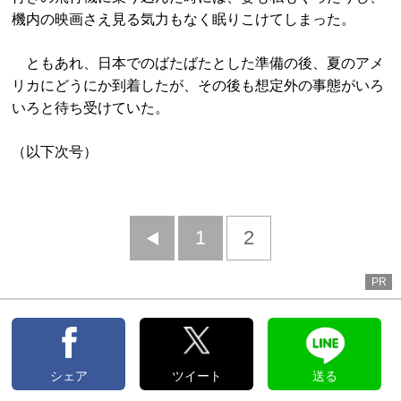
機内の映画さえ見る気力もなく眠りこけてしまった。
ともあれ、日本でのばたばたとした準備の後、夏のアメ
リカにどうにか到着したが、その後も想定外の事態がいろ
いろと待ち受けていた。
（以下次号）
前
1
2
へ
PR
シェア
ツイート
送る