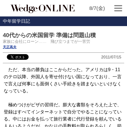
8/7(金)
中年留学日記
40代からの米国留学 準備は問題山積
家族に会社にローン…… 飛び立つまでが一苦労
天正高夫
2011/07/15
ただ、本当の勝負はここからだった。アメリカは9・11
のテロ以降、外国人を寄せ付けない国になっており、一言
で言えば何事にも面倒くさい手続きを踏まないといけなく
なっている。
極めつけがビザの習得だ。膨大な書類をそろえた上で、
登録はすべてインターネットで自分でやることになってい
る。中にはお金を払って旅行業者に代行登録を頼んでいる
人もいるようだが、かなりの手数料が取られるらしく、節